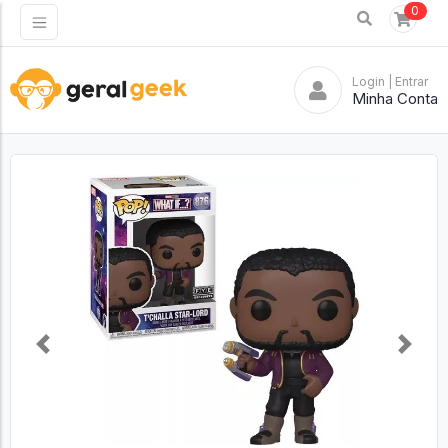
0
Login
| Entrar
Minha Conta
Previous
Next