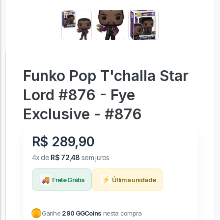
Funko Pop T'challa Star
Lord #876 - Fye
Exclusive - #876
R$ 289,90
4x de
R$ 72,48
sem juros
🚚
⚡
Frete Grátis
Última unidade
Ganhe
290 GGCoins
nesta compra