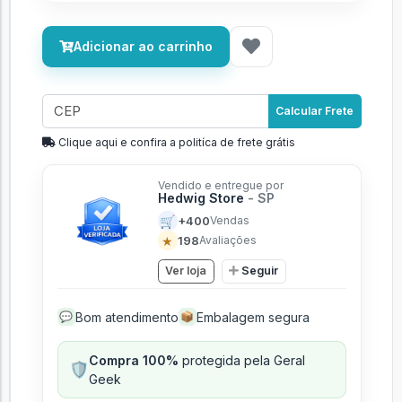
Adicionar ao carrinho
Calcular Frete
Clique aqui e confira a politíca de frete grátis
Vendido e entregue por
Hedwig Store
- SP
🛒
+400
Vendas
★
198
Avaliações
Ver loja
Seguir
Bom atendimento
Embalagem segura
💬
📦
Compra 100%
protegida pela Geral
🛡️
Geek