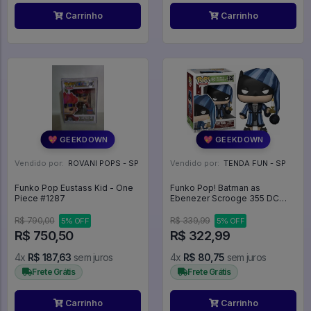
Carrinho
Carrinho
💖 GEEKDOWN
💖 GEEKDOWN
Vendido por:
ROVANI POPS - SP
Vendido por:
TENDA FUN - SP
Funko Pop Eustass Kid - One
Funko Pop! Batman as
Piece #1287
Ebenezer Scrooge 355 DC
Super Heroes -
R$ 790,00
R$ 339,99
5% OFF
5% OFF
R$ 750,50
R$ 322,99
4x
R$ 187,63
sem juros
4x
R$ 80,75
sem juros
Frete Grátis
Frete Grátis
Carrinho
Carrinho