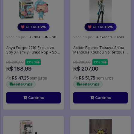
💖 GEEKDOWN
💖 GEEKDOWN
Vendido por:
TENDA FUN - SP
Vendido por:
Alexandre Kisner - PR
Anya Forger 2219 Exclusivo
Action Figures Tatsuya Shiba -
Spy X Family Funko Pop - Spy
Mahouka Koukou No Rettousei
X Family - #2219 - FUNKO POP
- The Irregular At Magic High
#2219
School
R$ 209,99
R$ 230,00
10% OFF
10% OFF
R$ 188,99
R$ 207,00
4x
R$ 47,25
sem juros
4x
R$ 51,75
sem juros
Frete Grátis
Frete Grátis
Carrinho
Carrinho