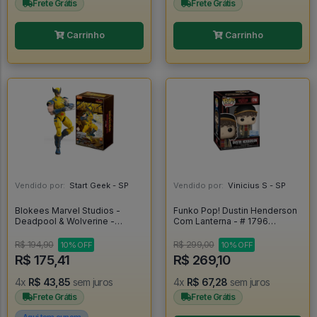
Frete Grátis
Frete Grátis
Carrinho
Carrinho
Vendido por:
Start Geek - SP
Vendido por:
Vinicius S - SP
Blokees Marvel Studios -
Funko Pop! Dustin Henderson
Deadpool & Wolverine -
Com Lanterna - # 1796
Wolverine - Blokees
Stranger Things T5 - Stranger
Things #1
R$ 194,90
R$ 299,00
10% OFF
10% OFF
R$ 175,41
R$ 269,10
4x
R$ 43,85
sem juros
4x
R$ 67,28
sem juros
Frete Grátis
Frete Grátis