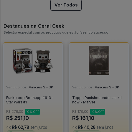
Ver Todos
Destaques da Geral Geek
Seleção especial com os produtos que estão fazendo sucesso
Vendido por:
Vinicius S - SP
Vendido por:
Vinicius S - SP
Funko pop Brethupp #613 -
Topps Punisher onde last kill
Star Wars #1
now - Marvel
R$ 279,00
R$ 179,00
10% OFF
10% OFF
R$ 251,10
R$ 161,10
4x
R$ 62,78
sem juros
4x
R$ 40,28
sem juros