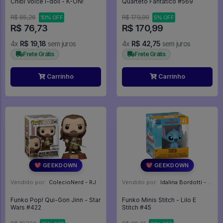
Chibi Voice I-doll - K-ON!
Quarteto Fantático #569
R$ 85,26
R$ 179,99
10% OFF
5% OFF
R$ 76,73
R$ 170,99
4x
R$ 19,18
sem juros
4x
R$ 42,75
sem juros
Frete Grátis
Frete Grátis
Carrinho
Carrinho
💖 GEEKDOWN
💖 GEEKDOWN
Vendido por:
ColecioNerd - RJ
Vendido por:
Idalina Bordotti - SP
Funko Pop! Qui-Gon Jinn - Star
Funko Minis Stitch - Lilo E
Wars #422
Stitch #45