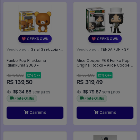
💖 GEEKDOWN
💖 GEEKDOWN
Vendido por:
Geral Geek Loja - SP
Vendido por:
TENDA FUN - SP
Funko Pop Rilakkuma
Alice Cooper #68 Funko Pop
Rilakkuma 2360 -
Original Rocks - Alice Cooper
- #68 - Funko Pop - #68 -
FUNKO POP #68
R$ 158,52
R$ 354,99
12% OFF
10% OFF
R$ 139,50
R$ 319,49
4x
R$ 34,88
sem juros
4x
R$ 79,87
sem juros
Frete Grátis
Frete Grátis
Carrinho
Carrinho