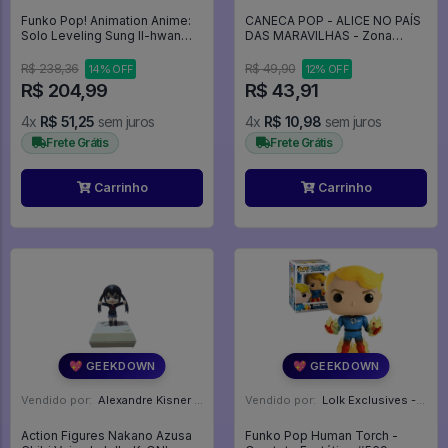
Funko Pop! Animation Anime:
CANECA POP - ALICE NO PAÍS
Solo Leveling Sung Il-hwan
DAS MARAVILHAS - Zona
#2324 Summer Convention
Criativa
Limited Edition 2026 Exclusive
R$ 238,36
R$ 49,90
14% OFF
12% OFF
- Anime: Solo Leveling #2324
R$ 204,99
R$ 43,91
4x
R$ 51,25
sem juros
4x
R$ 10,98
sem juros
Frete Grátis
Frete Grátis
Carrinho
Carrinho
💖 GEEKDOWN
💖 GEEKDOWN
Vendido por:
Alexandre Kisner - PR
Vendido por:
Lolk Exclusives - SP
Action Figures Nakano Azusa
Funko Pop Human Torch -