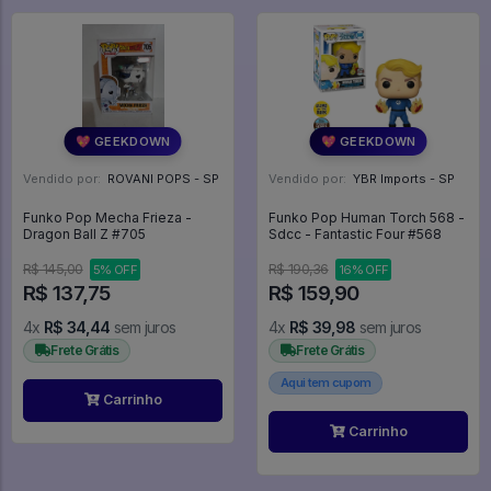
💖 GEEKDOWN
💖 GEEKDOWN
Vendido por:
ROVANI POPS - SP
Vendido por:
YBR Imports - SP
Funko Pop Mecha Frieza -
Funko Pop Human Torch 568 -
Dragon Ball Z #705
Sdcc - Fantastic Four #568
R$ 145,00
R$ 190,36
5% OFF
16% OFF
R$ 137,75
R$ 159,90
4x
R$ 34,44
sem juros
4x
R$ 39,98
sem juros
Frete Grátis
Frete Grátis
Aqui tem cupom
Carrinho
Carrinho