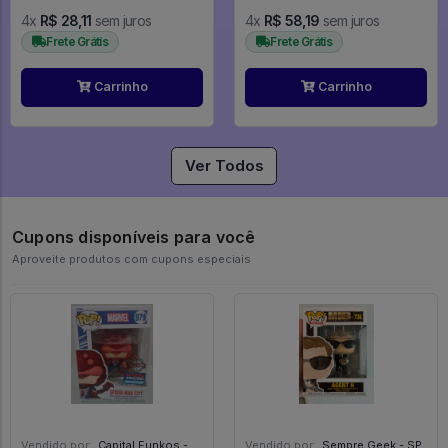
4x
R$ 28,11
sem juros
4x
R$ 58,19
sem juros
Frete Grátis
Frete Grátis
Carrinho
Carrinho
Ver Todos
Cupons disponíveis para você
Aproveite produtos com cupons especiais
Vendido por:
Capital Funkos - DF
Vendido por:
Sempre Geek - SP