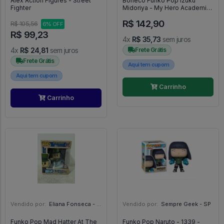
Alex Action Figures - Street
Boneco Funko Pop Izuku
Fighter
Midoriya - My Hero Academia
#603
R$ 142,90
R$ 105,56
6% OFF
R$ 99,23
4x
R$ 35,73
sem juros
4x
R$ 24,81
sem juros
Frete Grátis
Frete Grátis
Aqui tem cupom
Aqui tem cupom
Carrinho
Carrinho
Vendido por:
Eliana Fonseca - SP
Vendido por:
Sempre Geek - SP
Funko Pop Mad Hatter At The
Funko Pop Naruto - 1339 -