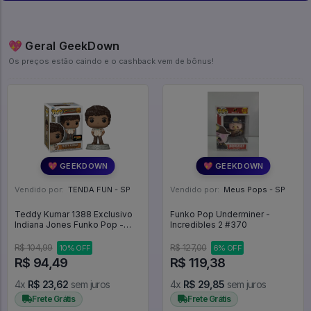
💖 Geral GeekDown
Os preços estão caindo e o cashback vem de bônus!
💖 GEEKDOWN
💖 GEEKDOWN
Vendido por:
TENDA FUN - SP
Vendido por:
Meus Pops - SP
Teddy Kumar 1388 Exclusivo
Funko Pop Underminer -
Indiana Jones Funko Pop -
Incredibles 2 #370
Indiana Jones - #1388 - Funko
Pop - #1388 - FUNKO POP
R$ 104,99
R$ 127,00
10% OFF
6% OFF
#1388
R$ 94,49
R$ 119,38
4x
R$ 23,62
sem juros
4x
R$ 29,85
sem juros
Frete Grátis
Frete Grátis