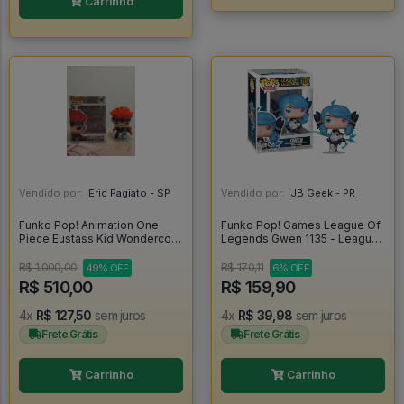
Carrinho
Vendido por:
Eric Pagiato - SP
Vendido por:
JB Geek - PR
Funko Pop! Animation One
Funko Pop! Games League Of
Piece Eustass Kid Wondercom
Legends Gwen 1135 - League
1287 - One Piece #1287
Of Legends #1133
R$ 1.000,00
R$ 170,11
49% OFF
6% OFF
R$ 510,00
R$ 159,90
4x
R$ 127,50
sem juros
4x
R$ 39,98
sem juros
Frete Grátis
Frete Grátis
Carrinho
Carrinho