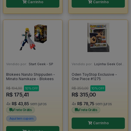
Carrinho
Carrinho
Vendido por:
Start Geek - SP
Vendido por:
Lojinha Geek Colecionáveis - DF
Blokees Naruto Shippuden -
Oden ToyStop Exclusive -
Minato Namikaze - Blokees
One Piece #1275
R$ 194,90
R$ 350,00
10% OFF
10% OFF
R$ 175,41
R$ 315,00
4x
R$ 43,85
sem juros
4x
R$ 78,75
sem juros
Frete Grátis
Frete Grátis
Aqui tem cupom
Carrinho