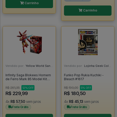
Carrinho
Carrinho
Vendido por:
Yellow World Santos - SP
Vendido por:
Lojinha Geek Colecionáveis - DF
Infinity Saga Blokees Homem
Funko Pop Rukia Kuchiki -
de Ferro Mark 85 Model Kit
Bleach #1617
Articulado Iron Man -
R$ 261,35
R$ 190,00
12% OFF
5% OFF
R$ 229,99
R$ 180,50
4x
R$ 57,50
sem juros
4x
R$ 45,13
sem juros
Frete Grátis
Frete Grátis