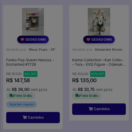
💖 GEEKDOWN
💖 GEEKDOWN
Vendido por:
Meus Pops - SP
Vendido por:
Alexandre Kisner - PR
Funko Pop Queen Narissa -
Kantai Collection ~Kan Colle~
Enchanted #1728
- Yura - EXQ Figure - Odekake
Mode (Bandai Spirits) - Kantai
Collection KanColle
R$ 157,00
R$ 150,00
6% OFF
10% OFF
R$ 147,58
R$ 135,00
4x
R$ 36,90
sem juros
4x
R$ 33,75
sem juros
Frete Grátis
Frete Grátis
Aqui tem cupom
Carrinho
Carrinho