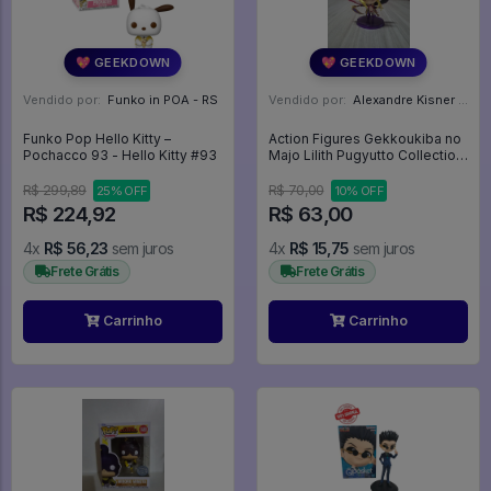
💖 GEEKDOWN
💖 GEEKDOWN
Vendido por:
Funko in POA - RS
Vendido por:
Alexandre Kisner - PR
Funko Pop Hello Kitty –
Action Figures Gekkoukiba no
Pochacco 93 - Hello Kitty #93
Majo Lilith Pugyutto Collection
- Puzzle And Dragons
R$ 299,89
R$ 70,00
25% OFF
10% OFF
R$ 224,92
R$ 63,00
4x
R$ 56,23
sem juros
4x
R$ 15,75
sem juros
Frete Grátis
Frete Grátis
Carrinho
Carrinho