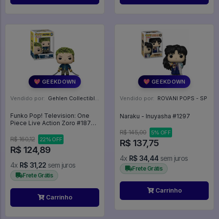
💖 GEEKDOWN
💖 GEEKDOWN
Vendido por:
Gehlen Collectibles - RS
Vendido por:
ROVANI POPS - SP
Funko Pop! Television: One
Naraku - Inuyasha #1297
Piece Live Action Zoro #1879 -
One Piece Live Action #1877
R$ 145,00
5% OFF
R$ 160,12
22% OFF
R$ 137,75
R$ 124,89
4x
R$ 34,44
sem juros
4x
R$ 31,22
sem juros
Frete Grátis
Frete Grátis
Carrinho
Carrinho