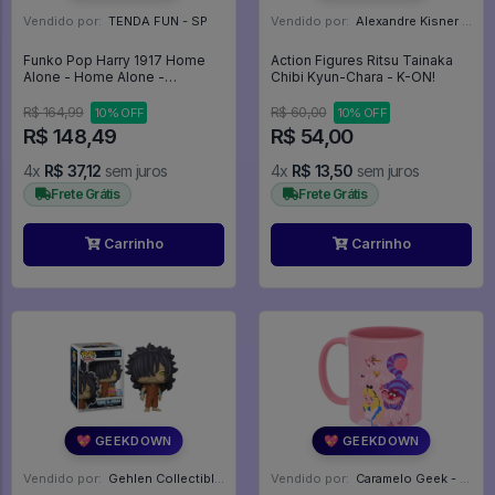
Vendido por:
TENDA FUN - SP
Vendido por:
Alexandre Kisner - PR
Funko Pop Harry 1917 Home
Action Figures Ritsu Tainaka
Alone - Home Alone -
Chibi Kyun-Chara - K-ON!
Esqueceram De Mim - #1917 -
Funko Pop - #1917 - FUNKO
R$ 164,99
R$ 60,00
10% OFF
10% OFF
POP #1917
R$ 148,49
R$ 54,00
4x
R$ 37,12
sem juros
4x
R$ 13,50
sem juros
Frete Grátis
Frete Grátis
Carrinho
Carrinho
💖 GEEKDOWN
💖 GEEKDOWN
Vendido por:
Gehlen Collectibles - RS
Vendido por:
Caramelo Geek - DF