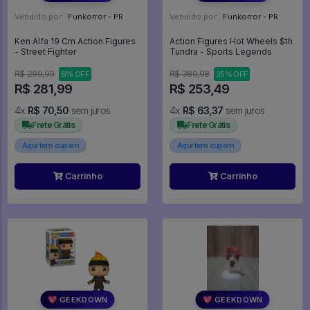
Vendido por:
Funkorror - PR
Vendido por:
Funkorror - PR
Ken Alfa 19 Cm Action Figures
Action Figures Hot Wheels $th
- Street Fighter
Tundra - Sports Legends
R$ 299,99
R$ 389,98
6% OFF
35% OFF
R$ 281,99
R$ 253,49
4x
R$ 70,50
sem juros
4x
R$ 63,37
sem juros
Frete Grátis
Frete Grátis
Aqui tem cupom
Aqui tem cupom
Carrinho
Carrinho
💖 GEEKDOWN
💖 GEEKDOWN