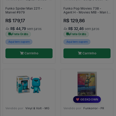
Funko Spider Man 2211 -
Funko Pop Movies 738 -
Marvel #979
Agent H - Movies MIB - Man In
Black #738
R$ 179,17
R$ 129,86
4x
R$ 44,79
sem juros
4x
R$ 32,46
sem juros
Frete Grátis
Frete Grátis
Aqui tem cupom
Aqui tem cupom
Carrinho
Carrinho
💖 GEEKDOWN
Vendido por:
Vinyl & Volt - MG
Vendido por:
Funkorror - PR