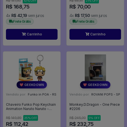
R$ 187,50
R$ 88,61
10% OFF
21% OFF
R$ 168,75
R$ 70,00
4x
R$ 42,19
sem juros
4x
R$ 17,50
sem juros
Frete Grátis
Frete Grátis
Carrinho
Carrinho
💖 GEEKDOWN
💖 GEEKDOWN
Vendido por:
Funko in POA - RS
Vendido por:
ROVANI POPS - SP
Chaveiro Funko Pop Keychain
Monkey.D.Dragon - One Piece
Animation Naruto Naruto -
#2206
Animation Naruto
R$ 149,89
R$ 245,00
25% OFF
5% OFF
R$ 112,42
R$ 232,75