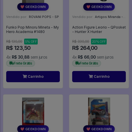
💖 GEEKDOWN
💖 GEEKDOWN
Vendido por:
ROVANI POPS - SP
Vendido por:
Artigos Miranda - RJ
Funko Pop Minoru Mineta - My
Action Figure Leorio – QPosket
Hero Academia #1480
- Hunter X Hunter
R$ 130,00
R$ 330,00
5% OFF
20% OFF
R$ 123,50
R$ 264,00
4x
R$ 30,88
sem juros
4x
R$ 66,00
sem juros
Frete Grátis
Frete Grátis
Carrinho
Carrinho
💖 GEEKDOWN
💖 GEEKDOWN