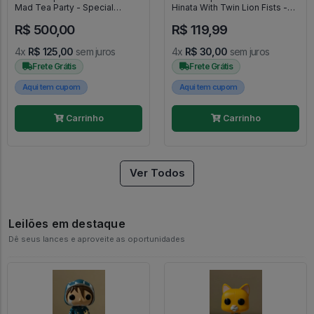
Mad Tea Party - Special
Hinata With Twin Lion Fists -
Edition - Disneyland 65th
Naruto Shippuden #1339
R$ 500,00
R$ 119,99
Anniversary - #87 - FUNKO
POP #87
4x
R$ 125,00
sem juros
4x
R$ 30,00
sem juros
Frete Grátis
Frete Grátis
Aqui tem cupom
Aqui tem cupom
Carrinho
Carrinho
Ver Todos
Leilões em destaque
Dê seus lances e aproveite as oportunidades