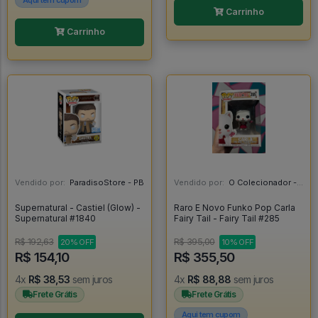
Aqui tem cupom
Carrinho
Carrinho
Vendido por:
ParadisoStore - PB
Vendido por:
O Colecionador - SP
Supernatural - Castiel (Glow) -
Raro E Novo Funko Pop Carla
Supernatural #1840
Fairy Tail - Fairy Tail #285
R$ 192,63
R$ 395,00
20% OFF
10% OFF
R$ 154,10
R$ 355,50
4x
R$ 38,53
sem juros
4x
R$ 88,88
sem juros
Frete Grátis
Frete Grátis
Aqui tem cupom