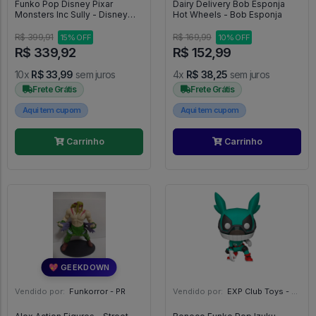
Funko Pop Disney Pixar
Dairy Delivery Bob Esponja
Monsters Inc Sully - Disney
Hot Wheels - Bob Esponja
#385
R$ 399,91
R$ 169,99
15% OFF
10% OFF
R$ 339,92
R$ 152,99
10x
R$ 33,99
sem juros
4x
R$ 38,25
sem juros
Frete Grátis
Frete Grátis
Aqui tem cupom
Aqui tem cupom
Carrinho
Carrinho
💖 GEEKDOWN
Vendido por:
Funkorror - PR
Vendido por:
EXP Club Toys - SP