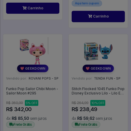
Aqui tem cupom
Carrinho
Carrinho
💖 GEEKDOWN
💖 GEEKDOWN
Vendido por:
ROVANI POPS - SP
Vendido por:
TENDA FUN - SP
Funko Pop Sailor Chibi Moon -
Stitch Flocked 1045 Funko Pop
Sailor Moon #295
Disney Exclusivo Lilo - Lilo E
Stitch - #1045 - Funko Pop -
#1045 - FUNKO POP #1045
R$ 360,00
R$ 264,99
5% OFF
10% OFF
R$ 342,00
R$ 238,49
4x
R$ 85,50
sem juros
4x
R$ 59,62
sem juros
Frete Grátis
Frete Grátis