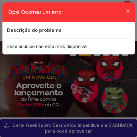
0
×
Ops! Ocorreu um erro
Login
| Entrar
Descrição do problema:
Minha Conta
Esse anúncio não está mais disponível
Geral GeekDown: Descontos imperdíveis e CASHBACK
para você aproveitar