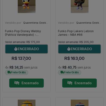
Vendido por:
Quarentena Geek Store - SP
Vendido por:
Quarentena Geek Store - SP
Funko Pop Disney Webby
Funko Pop Lakers Lebron
(Patrícia Vanderpato) -
James - NBA #66
DuckTales #310
Valor arremate: R$ 175,00
Valor arremate: R$ 205,00
ENCERRADO
ENCERRADO
R$ 137,00
R$ 163,00
4x
R$ 34,25
sem juros
4x
R$ 40,75
sem juros
Frete Grátis
Frete Grátis
Encerrado
Encerrado