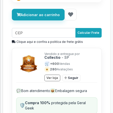
Ganhe
350 GGCoins
nesta compra
Adicionar ao carrinho
Calcular Frete
Clique aqui e confira a politíca de frete grátis
Vendido e entregue por
Collectio
- SP
🛒
+600
Vendas
★
280
Avaliações
Ver loja
Seguir
Bom atendimento
Embalagem segura
💬
📦
Compra 100%
protegida pela Geral