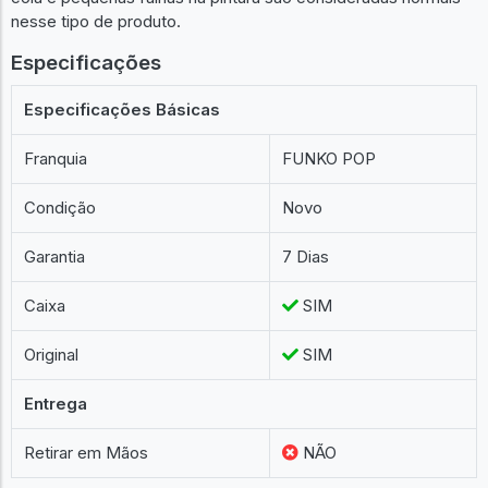
ATENÇÃO: Como são fabricados em massa, resquícios de
cola e pequenas falhas na pintura são consideradas normais
nesse tipo de produto.
Especificações
Especificações Básicas
Franquia
FUNKO POP
Condição
Novo
Garantia
7 Dias
Caixa
SIM
Original
SIM
Entrega
Retirar em Mãos
NÃO