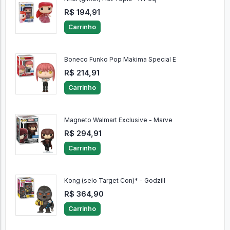
Ariel (glitter) Hot Topic - A Peq
R$ 194,91
Carrinho
Boneco Funko Pop Makima Special E
R$ 214,91
Carrinho
Magneto Walmart Exclusive - Marve
R$ 294,91
Carrinho
Kong (selo Target Con)* - Godzill
R$ 364,90
Carrinho