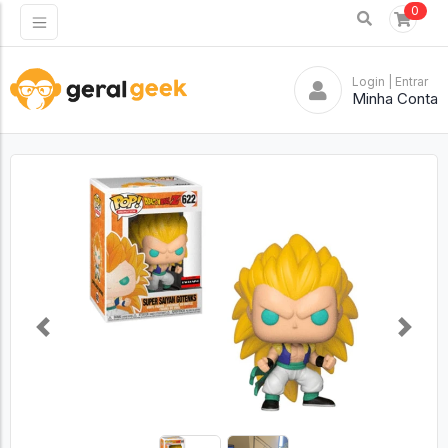
0
Login
| Entrar
Minha Conta
Previous
Next