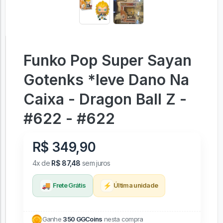
Funko Pop Super Sayan
Gotenks *leve Dano Na
Caixa - Dragon Ball Z -
#622 - #622
R$ 349,90
4x de
R$ 87,48
sem juros
🚚
⚡
Frete Grátis
Última unidade