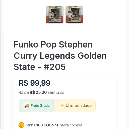
Funko Pop Stephen
Curry Legends Golden
State - #205
R$ 99,99
4x de
R$ 25,00
sem juros
🚚
⚡
Frete Grátis
Última unidade
Ganhe
100 GGCoins
nesta compra