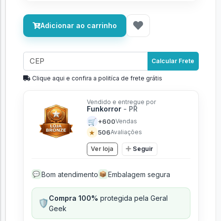
Adicionar ao carrinho
Calcular Frete
Clique aqui e confira a politíca de frete grátis
Vendido e entregue por
Funkorror
- PR
🛒
+600
Vendas
★
506
Avaliações
Ver loja
Seguir
Bom atendimento
Embalagem segura
💬
📦
Compra 100%
protegida pela Geral
🛡️
Geek