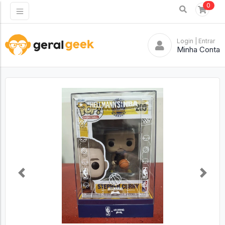
0
Login
| Entrar
Minha Conta
Previous
Next