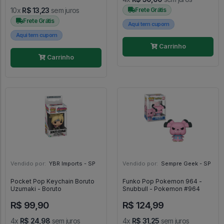
10x
R$ 13,23
sem juros
Frete Grátis
Frete Grátis
Aqui tem cupom
Aqui tem cupom
Carrinho
Carrinho
Vendido por:
YBR Imports - SP
Vendido por:
Sempre Geek - SP
Pocket Pop Keychain Boruto
Funko Pop Pokemon 964 -
Uzumaki - Boruto
Snubbull - Pokemon #964
R$ 99,90
R$ 124,99
4x
R$ 24,98
sem juros
4x
R$ 31,25
sem juros