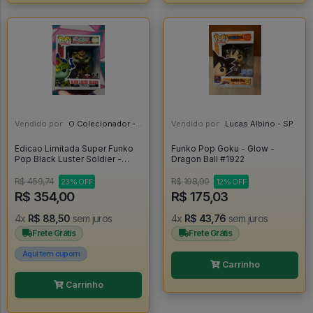
Vendido por:
O Colecionador - SP
Vendido por:
Lucas Albino - SP
Edicao Limitada Super Funko
Funko Pop Goku - Glow -
Pop Black Luster Soldier -
Dragon Ball #1922
Yugioh #1096
R$ 459,74
R$ 198,90
23% OFF
12% OFF
R$ 354,00
R$ 175,03
4x
R$ 88,50
sem juros
4x
R$ 43,76
sem juros
Frete Grátis
Frete Grátis
Aqui tem cupom
Carrinho
Carrinho