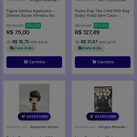
Vendido por:
Artigos Miranda - RJ
Vendido por:
MDT Colecionáveis - DF
Figure Zenitsu Agatsuma -
Funko Pop The Child With Bag
Demon Slayer: Kimetsu No
(baby Yoda) Sem Caixa -
Yaiba
StarStar Wars: The
Mandalorian #405
R$ 100,00
R$ 149,99
25% OFF
15% OFF
R$ 75,00
R$ 127,49
4x
R$ 18,75
sem juros
4x
R$ 31,87
sem juros
Frete Grátis
Frete Grátis
Carrinho
Carrinho
💖 GEEKDOWN
💖 GEEKDOWN
Vendido por:
Alexandre Kisner - PR
Vendido por:
Artigos Miranda - RJ