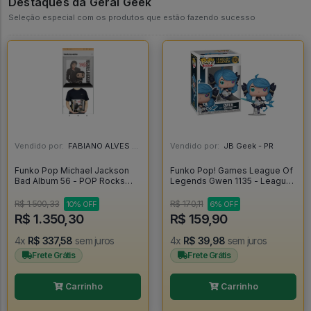
Destaques da Geral Geek
Seleção especial com os produtos que estão fazendo sucesso
Vendido por:
FABIANO ALVES - RJ
Vendido por:
JB Geek - PR
Funko Pop Michael Jackson
Funko Pop! Games League Of
Bad Album 56 - POP Rocks
Legends Gwen 1135 - League
#56
Of Legends #1133
R$ 1.500,33
R$ 170,11
10% OFF
6% OFF
R$ 1.350,30
R$ 159,90
4x
R$ 337,58
sem juros
4x
R$ 39,98
sem juros
Frete Grátis
Frete Grátis
Carrinho
Carrinho