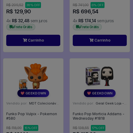
R$ 209,52
R$ 741,00
38% OFF
6% OFF
R$ 129,90
R$ 696,54
4x
R$ 32,48
sem juros
4x
R$ 174,14
sem juros
Frete Grátis
Frete Grátis
Carrinho
Carrinho
💖 GEEKDOWN
💖 GEEKDOWN
Vendido por:
MDT Colecionáveis - DF
Vendido por:
Geral Geek Loja - SP
Funko Pop Vulpix - Pokemon
Funko Pop Morticia Addams -
#580
Wednesday #1818
R$ 118,99
R$ 138,55
15% OFF
17% OFF