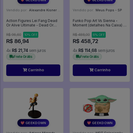
Vendido por:
Alexandre Kisner - PR
Vendido por:
Meus Pops - SP
Action Figures Lei Fang Dead
Funko Pop Art Vs Sienna -
Or Alive Ultimate - Dead Or
Moment (detalhes Na Caixa) -
Alive
Terrifier #1793
R$ 96,60
R$ 488,00
10% OFF
6% OFF
R$ 86,94
R$ 458,72
4x
R$ 21,74
sem juros
4x
R$ 114,68
sem juros
Frete Grátis
Frete Grátis
Carrinho
Carrinho
💖 GEEKDOWN
💖 GEEKDOWN