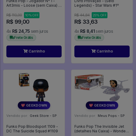
Funko Pop - Jogador Nº 1 -
Livro Provação - (Selo
Art3mis - Loose (sem Caixa) -
Legends) - Star Wars #1º
Ready Player One #497
R$ 110,00
R$ 44,84
10% OFF
25% OFF
R$ 99,00
R$ 33,63
4x
R$ 24,75
sem juros
4x
R$ 8,41
sem juros
Frete Grátis
Frete Grátis
Carrinho
Carrinho
💖 GEEKDOWN
💖 GEEKDOWN
Vendido por:
Geek Store - SP
Vendido por:
Meus Pops - SP
Funko Pop Bloodsport 1109 -
Funko Pop The Invisible Jet
DC The Suicide Squad #1109
(detalhes Na Caixa) - Wonder
Woman #16