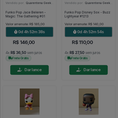
Vendido por:
Quarentena Geek Store - SP
Vendido por:
Quarentena Geek Store - SP
Funko Pop Jace Beleren -
Funko Pop Disney Sox - Buzz
Magic: The Gathering #01
Lightyear #1213
Valor arremate: R$ 185,00
Valor arremate: R$ 140,00
0d 4h 52m 36s
0d 4h 52m 52s
R$ 146,00
R$ 110,00
4x
R$ 36,50
sem juros
4x
R$ 27,50
sem juros
Frete Grátis
Frete Grátis
Dar lance
Dar lance