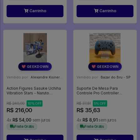
Carrinho
Carrinho
💖 GEEKDOWN
💖 GEEKDOWN
Vendido por:
Alexandre Kisner - PR
Vendido por:
Bazar do Bru - SP
Action Figures Sasuke Uchiha
Suporte De Mesa Para
Vibration Stars - Naruto
Controle Pro Controller
Shippuden
Nintendo Switch - Expositor
R$ 240,00
R$ 37,51
10% OFF
5% OFF
R$ 216,00
R$ 35,63
4x
R$ 54,00
sem juros
4x
R$ 8,91
sem juros
Frete Grátis
Frete Grátis