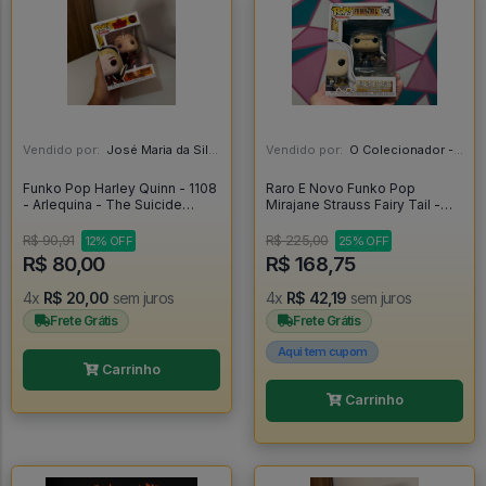
Vendido por:
José Maria da Silva Junior - AL
Vendido por:
O Colecionador - SP
Funko Pop Harley Quinn - 1108
Raro E Novo Funko Pop
- Arlequina - The Suicide
Mirajane Strauss Fairy Tail -
Squad #1108
Fairy Tail #1050
R$ 90,91
R$ 225,00
12% OFF
25% OFF
R$ 80,00
R$ 168,75
4x
R$ 20,00
sem juros
4x
R$ 42,19
sem juros
Frete Grátis
Frete Grátis
Aqui tem cupom
Carrinho
Carrinho