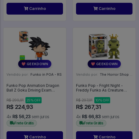
Carrinho
Carrinho
💖 GEEKDOWN
💖 GEEKDOWN
Vendido por:
Funko in POA - RS
Vendido por:
The Horror Shop - Colecionáveis - MG
Funko Pop Animation Dragon
Funko Pop - Fright Night -
Ball Z Goku Driving Exam
Freddy Funko As Creature
*sdcc 2022* 1162 Anime -
From The Black Lagoon -
Animation #1162
FUNKO FRIGHT NIGHT #1
R$ 299,91
R$ 297,01
25% OFF
10% OFF
R$ 224,93
R$ 267,31
4x
R$ 56,23
sem juros
4x
R$ 66,83
sem juros
Frete Grátis
Frete Grátis
Carrinho
Carrinho