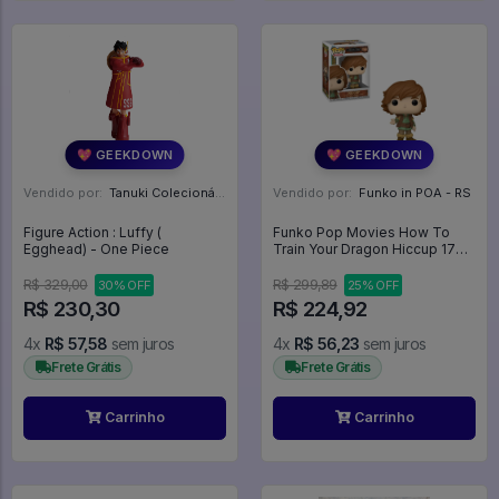
💖 GEEKDOWN
💖 GEEKDOWN
Vendido por:
Tanuki Colecionáveis - SP
Vendido por:
Funko in POA - RS
Figure Action : Luffy (
Funko Pop Movies How To
Egghead) - One Piece
Train Your Dragon Hiccup 1790
- Movies #1790
R$ 329,00
R$ 299,89
30% OFF
25% OFF
R$ 230,30
R$ 224,92
4x
R$ 57,58
sem juros
4x
R$ 56,23
sem juros
Frete Grátis
Frete Grátis
Carrinho
Carrinho