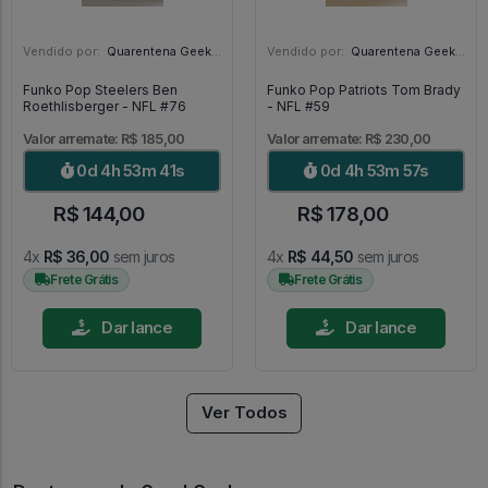
Vendido por:
Quarentena Geek Store - SP
Vendido por:
Quarentena Geek Store - SP
Funko Pop Steelers Ben
Funko Pop Patriots Tom Brady
Roethlisberger - NFL #76
- NFL #59
Valor arremate: R$ 185,00
Valor arremate: R$ 230,00
0d 4h 53m 39s
0d 4h 53m 55s
R$ 144,00
R$ 178,00
4x
R$ 36,00
sem juros
4x
R$ 44,50
sem juros
Frete Grátis
Frete Grátis
Dar lance
Dar lance
Ver Todos