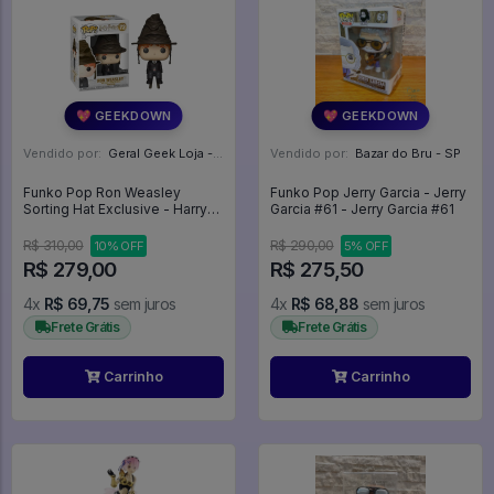
💖 GEEKDOWN
💖 GEEKDOWN
Vendido por:
Geral Geek Loja - SP
Vendido por:
Bazar do Bru - SP
Funko Pop Ron Weasley
Funko Pop Jerry Garcia - Jerry
Sorting Hat Exclusive - Harry
Garcia #61 - Jerry Garcia #61
Potter #72
R$ 310,00
R$ 290,00
10% OFF
5% OFF
R$ 279,00
R$ 275,50
4x
R$ 69,75
sem juros
4x
R$ 68,88
sem juros
Frete Grátis
Frete Grátis
Carrinho
Carrinho