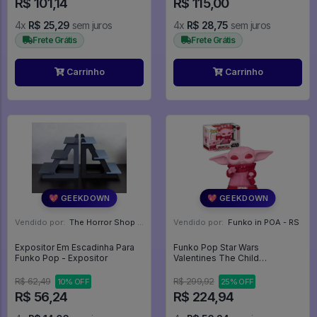
R$ 101,14
R$ 115,00
4x
R$ 25,29
sem juros
4x
R$ 28,75
sem juros
Frete Grátis
Frete Grátis
Carrinho
Carrinho
💖 GEEKDOWN
💖 GEEKDOWN
Vendido por:
The Horror Shop - Colecionáveis - MG
Vendido por:
Funko in POA - RS
Expositor Em Escadinha Para
Funko Pop Star Wars
Funko Pop - Expositor
Valentines The Child
W/cookies 493 - Baby Yoda -
Mandalorian - Mandaloriano -
R$ 62,49
R$ 299,92
10% OFF
25% OFF
Star Wars #493
R$ 56,24
R$ 224,94