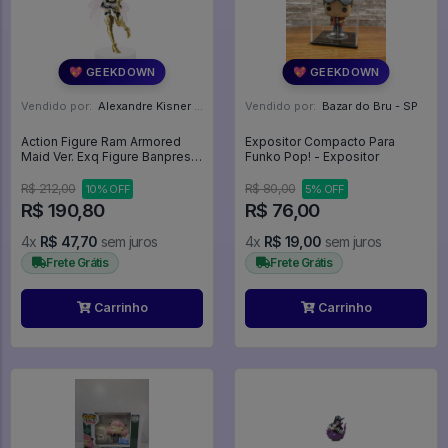
💖 GEEKDOWN
💖 GEEKDOWN
Vendido por:
Alexandre Kisner - PR
Vendido por:
Bazar do Bru - SP
Action Figure Ram Armored
Expositor Compacto Para
Maid Ver. Exq Figure Banpresto
Funko Pop! - Expositor
- Re:Zero Kara Hajimeru Isekai
Seikatsu
R$ 212,00
R$ 80,00
10% OFF
5% OFF
R$ 190,80
R$ 76,00
4x
R$ 47,70
sem juros
4x
R$ 19,00
sem juros
Frete Grátis
Frete Grátis
Carrinho
Carrinho