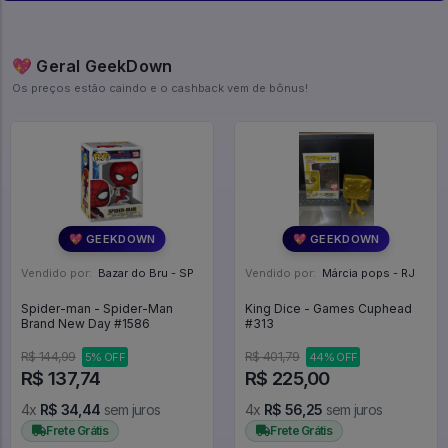
💖 Geral GeekDown
Os preços estão caindo e o cashback vem de bônus!
💖 GEEKDOWN
💖 GEEKDOWN
Vendido por:
Bazar do Bru - SP
Vendido por:
Márcia pops - RJ
Spider-man - Spider-Man
King Dice - Games Cuphead
Brand New Day #1586
#313
R$ 144,99
R$ 401,79
5% OFF
44% OFF
R$ 137,74
R$ 225,00
4x
R$ 34,44
sem juros
4x
R$ 56,25
sem juros
Frete Grátis
Frete Grátis