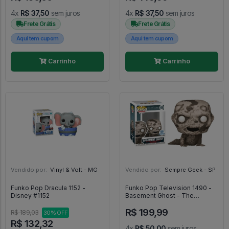
4x
R$ 37,50
sem juros
4x
R$ 37,50
sem juros
Frete Grátis
Frete Grátis
Aqui tem cupom
Aqui tem cupom
Carrinho
Carrinho
Vendido por:
Vinyl & Volt - MG
Vendido por:
Sempre Geek - SP
Funko Pop Dracula 1152 -
Funko Pop Television 1490 -
Disney #1152
Basement Ghost - The
Haunting Of Hill House #1490
R$ 199,99
R$ 189,03
30% OFF
R$ 132,32
4x
R$ 50,00
sem juros