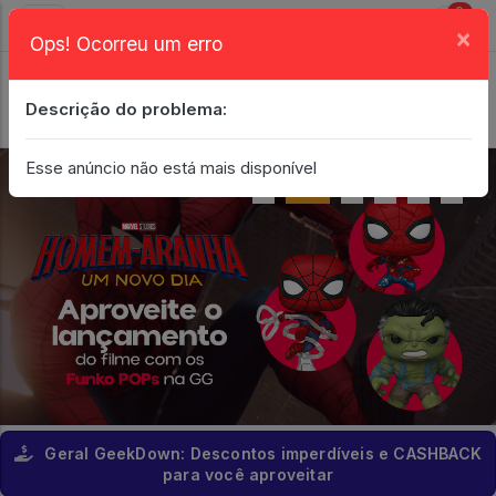
0
×
Ops! Ocorreu um erro
Login
| Entrar
Descrição do problema:
Minha Conta
Esse anúncio não está mais disponível
Geral GeekDown: Descontos imperdíveis e CASHBACK
para você aproveitar