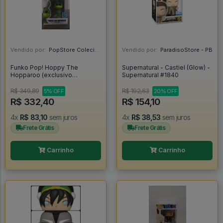
Vendido por:
PopStore Colecionáveis - MG
Vendido por:
ParadisoStore - PB
Funko Pop! Hoppy The
Supernatural - Castiel (Glow) -
Hopparoo (exclusivo
Supernatural #1840
Convenção 2019) - Hanna-
Barbera The Flintstones #597
R$ 349,89
R$ 192,63
5% OFF
20% OFF
R$ 332,40
R$ 154,10
4x
R$ 83,10
sem juros
4x
R$ 38,53
sem juros
Frete Grátis
Frete Grátis
Carrinho
Carrinho