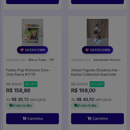
💖 GEEKDOWN
💖 GEEKDOWN
Vendido por:
Meus Pops - SP
Vendido por:
Alexandre Kisner - PR
Funko Pop Roronoa Zoro -
Action Figures Shouhou Kai -
One Piece #1775
Kantai Collection KanColle
R$ 169,00
R$ 220,00
6% OFF
10% OFF
R$ 158,86
R$ 198,00
4x
R$ 39,72
sem juros
4x
R$ 49,50
sem juros
Frete Grátis
Frete Grátis
Carrinho
Carrinho