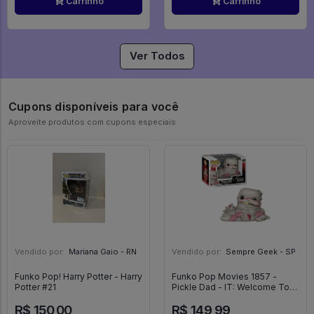
Carrinho
Carrinho
Ver Todos
Cupons disponíveis para você
Aproveite produtos com cupons especiais
Vendido por:
Mariana Gaio - RN
Vendido por:
Sempre Geek - SP
Funko Pop! Harry Potter - Harry
Funko Pop Movies 1857 -
Potter #21
Pickle Dad - IT: Welcome To
Derry #1857
R$ 150,00
R$ 149,99