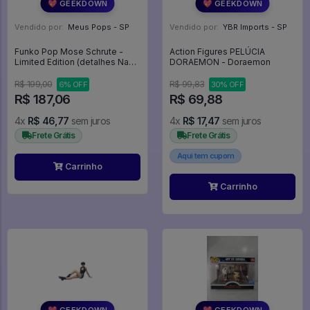
💖 GEEKDOWN
💖 GEEKDOWN
Vendido por:
Meus Pops - SP
Vendido por:
YBR Imports - SP
Funko Pop Mose Schrute -
Action Figures PELÚCIA
Limited Edition (detalhes Na
DORAEMON - Doraemon
Caixa) - The Office #1179
R$ 199,00
R$ 99,83
6% OFF
30% OFF
R$ 187,06
R$ 69,88
4x
R$ 46,77
sem juros
4x
R$ 17,47
sem juros
Frete Grátis
Frete Grátis
Aqui tem cupom
Carrinho
Carrinho
💖 GEEKDOWN
💖 GEEKDOWN