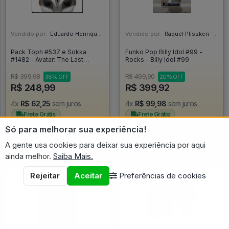
Vendido por:
Eduardo Henrique - SP
Vendido por:
Raquel Plissken - SP
Pack Toph #537 e Sokka
Funko Pop Billy Idol #99 -
#1482 - Avatar: The Last
Rocks - Billy Idol #99
Airbender #537
R$ 399,98
R$ 499,90
38% OFF
20% OFF
R$ 248,99
R$ 399,92
4x
R$ 62,25
sem juros
4x
R$ 99,98
sem juros
Frete Grátis
Frete Grátis
Só para melhorar sua experiência!
Carrinho
Carrinho
A gente usa cookies para deixar sua experiência por aqui
ainda melhor.
Saiba Mais.
Rejeitar
Aceitar
Preferências de cookies