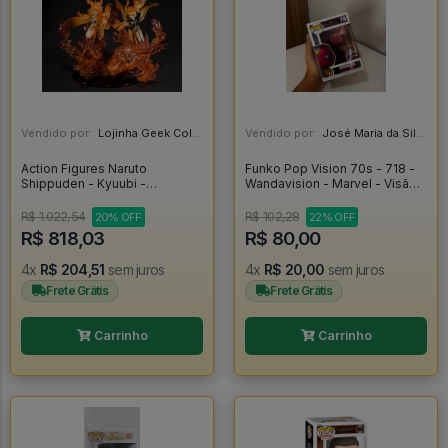
Vendido por:
Lojinha Geek Colecionáveis - DF
Vendido por:
José Maria da Silva Junior - AL
Action Figures Naruto
Funko Pop Vision 70s - 718 -
Shippuden - Kyuubi -
Wandavision - Marvel - Visão -
Namikaze Minato E Uzumaki
Vingadores - Original -
Naruto - Manto Da Kurama -
Wandavision #718
R$ 1.022,54
R$ 102,28
20% OFF
22% OFF
Figuarts Zero - Kizuna Relation
R$ 818,03
R$ 80,00
(bandai Spirits) - Naruto
4x
R$ 204,51
sem juros
4x
R$ 20,00
sem juros
Frete Grátis
Frete Grátis
Carrinho
Carrinho