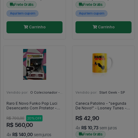
Frete Grátis
Frete Grátis
Aqui tem cupom
Aqui tem cupom
Carrinho
Carrinho
Vendido por:
O Colecionador - SP
Vendido por:
Start Geek - SP
Raro E Novo Funko Pop Luci
Caneca Patolino - "segunda
Desencanto Com Protetor -
De Novo!" - Looney Tunes -
Disenchantment #592
Sude
R$ 42,90
R$ 700,00
20% OFF
R$ 560,00
4x
R$ 10,73
sem juros
4x
R$ 140,00
sem juros
Frete Grátis