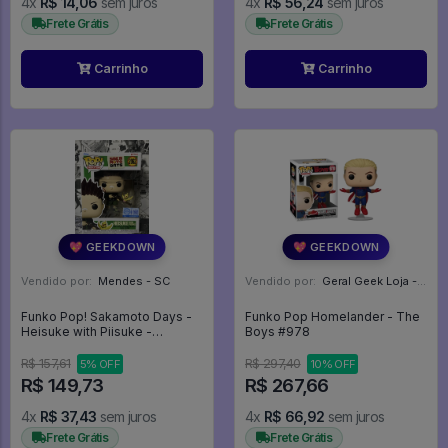
4x
R$ 14,06
sem juros
4x
R$ 56,24
sem juros
Frete Grátis
Frete Grátis
Carrinho
Carrinho
💖 GEEKDOWN
💖 GEEKDOWN
Vendido por:
Mendes - SC
Vendido por:
Geral Geek Loja - SP
Funko Pop! Sakamoto Days -
Funko Pop Homelander - The
Heisuke with Piisuke -
Boys #978
Sakamoto Days #2062
R$ 157,61
R$ 297,40
5% OFF
10% OFF
R$ 149,73
R$ 267,66
4x
R$ 37,43
sem juros
4x
R$ 66,92
sem juros
Frete Grátis
Frete Grátis