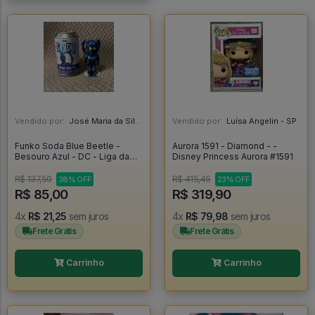
Vendido por:
José Maria da Silva Junior - AL
Vendido por:
Luísa Angelin - SP
Funko Soda Blue Beetle -
Aurora 1591 - Diamond - -
Besouro Azul - DC - Liga da
Disney Princess Aurora #1591
Justiça - Blue Beetle
R$ 137,50
R$ 415,45
38% OFF
23% OFF
R$ 85,00
R$ 319,90
4x
R$ 21,25
sem juros
4x
R$ 79,98
sem juros
Frete Grátis
Frete Grátis
Carrinho
Carrinho