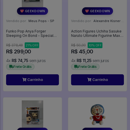
💖 GEEKDOWN
💖 GEEKDOWN
Vendido por:
Meus Pops - SP
Vendido por:
Alexandre Kisner - PR
Funko Pop Anya Forger
Action Figures Uchiha Sasuke
Sleeping On Bond - Special
Naruto Ultimate Figurine Maxi
Edition (caixa Com Defeito De
Manga Tampons - Naruto
Impressão) - Spy X Family
R$ 378,48
R$ 50,00
21% OFF
10% OFF
#2174
R$ 299,00
R$ 45,00
4x
R$ 74,75
sem juros
4x
R$ 11,25
sem juros
Frete Grátis
Frete Grátis
Carrinho
Carrinho