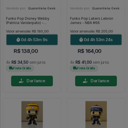
Vendido por:
Quarentena Geek Store - SP
Vendido por:
Quarentena Geek Store - SP
Funko Pop Disney Webby
Funko Pop Lakers Lebron
(Patrícia Vanderpato) -
James - NBA #66
DuckTales #310
Valor arremate: R$ 180,00
Valor arremate: R$ 205,00
0d 4h 53m 7s
0d 4h 53m 22s
R$ 138,00
R$ 164,00
4x
R$ 34,50
sem juros
4x
R$ 41,00
sem juros
Frete Grátis
Frete Grátis
Dar lance
Dar lance