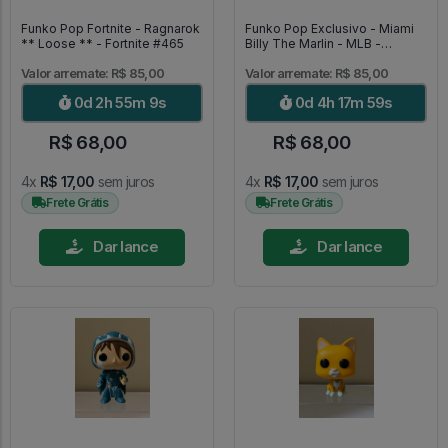
Funko Pop Fortnite - Ragnarok
Funko Pop Exclusivo - Miami
** Loose ** - Fortnite #465
Billy The Marlin - MLB -
Baseball #09
Valor arremate: R$ 85,00
Valor arremate: R$ 85,00
0d 2h 55m 7s
0d 4h 17m 57s
R$ 68,00
R$ 68,00
4x
R$ 17,00
sem juros
4x
R$ 17,00
sem juros
Frete Grátis
Frete Grátis
Dar lance
Dar lance