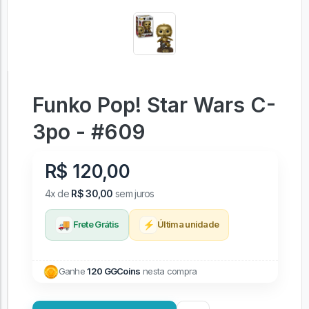
Funko Pop! Star Wars C-
3po - #609
R$ 120,00
4x de
R$ 30,00
sem juros
🚚
⚡
Frete Grátis
Última unidade
Ganhe
120 GGCoins
nesta compra