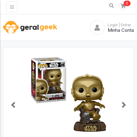
0
Login
| Entrar
Minha Conta
Previous
Next