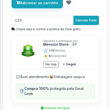
Adicionar ao carrinho
Calcular Frete
Clique aqui e confira a politíca de frete grátis
Vendido e entregue por
Menozzi Store
- SP
🛒
+10
Vendas
★
6
Avaliações
Ver loja
Seguir
Bom atendimento
Embalagem segura
💬
📦
Compra 100%
protegida pela Geral
🛡️
Geek
Anunciar um igual