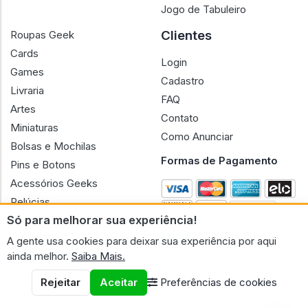
Jogo de Tabuleiro
Clientes
Roupas Geek
Cards
Login
Games
Cadastro
Livraria
FAQ
Artes
Contato
Miniaturas
Como Anunciar
Bolsas e Mochilas
Formas de Pagamento
Pins e Botons
Acessórios Geeks
Pelúcias
Só para melhorar sua experiência!
Bonecas
A gente usa cookies para deixar sua experiência por aqui
ainda melhor.
Saiba Mais.
Rejeitar
Aceitar
Preferências de cookies
CNPJ n.º 30.220.458/0001-17 - GERAL GEEK PORTAL ELETRONICO