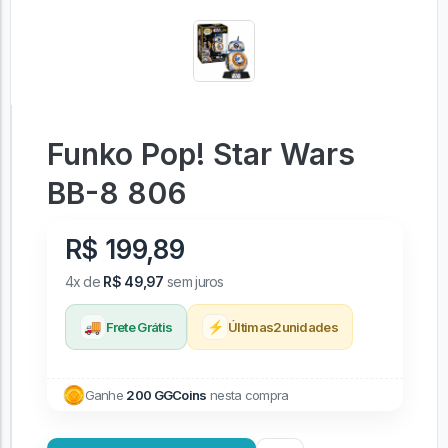
Funko Pop! Star Wars
BB-8 806
R$ 199,89
4x de
R$ 49,97
sem juros
🚚
⚡
Frete Grátis
Últimas
2
unidades
Ganhe
200 GGCoins
nesta compra