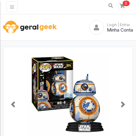
0
Login
| Entrar
Minha Conta
Previous
Next