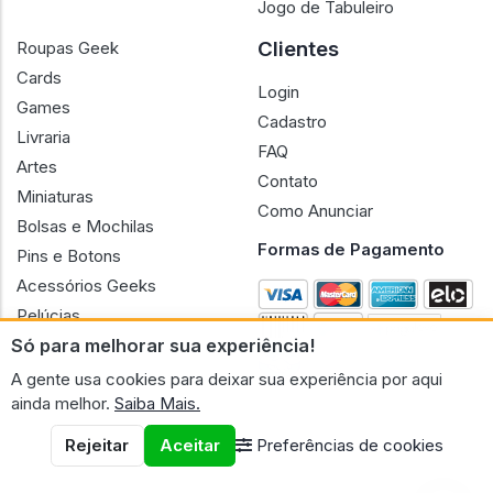
Jogo de Tabuleiro
Clientes
Roupas Geek
Cards
Login
Games
Cadastro
Livraria
FAQ
Artes
Contato
Miniaturas
Como Anunciar
Bolsas e Mochilas
Formas de Pagamento
Pins e Botons
Acessórios Geeks
Pelúcias
Só para melhorar sua experiência!
Bonecas
A gente usa cookies para deixar sua experiência por aqui
ainda melhor.
Saiba Mais.
Rejeitar
Aceitar
Preferências de cookies
CNPJ n.º 30.220.458/0001-17 - GERAL GEEK PORTAL ELETRONICO
LTDA.