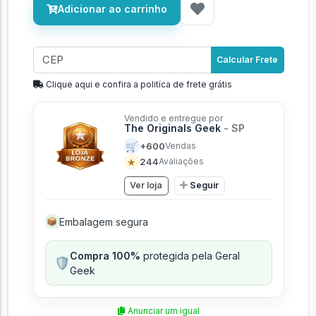
Adicionar ao carrinho
Calcular Frete
Clique aqui e confira a politíca de frete grátis
Vendido e entregue por
The Originals Geek
- SP
🛒
+600
Vendas
★
244
Avaliações
Ver loja
Seguir
Embalagem segura
📦
Compra 100%
protegida pela Geral
🛡️
Geek
Anunciar um igual