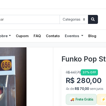
obre
Cupom
FAQ
Contato
Eventos
Blog
Funko Pop St
R$ 447,79
37% OFF
R$ 280,00
4x de
R$ 70,00
sem juros
🚚
Frete Grátis
⚡