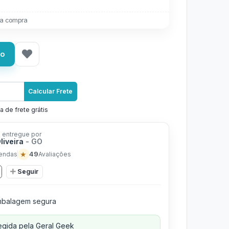
a compra
ho
Calcular Frete
a de frete grátis
 entregue por
liveira
- GO
★
49
endas
Avaliações
Seguir
balagem segura
gida pela Geral Geek