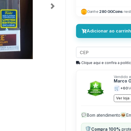
Next
Ganhe
280 GGCoins
nest
Adicionar ao carrin
Clique aqui e confira a politíc
Vendido e
Marco O
🛒
+60
V
Ver loja
Bom atendimento
Em
💬
📦
🛡️
Compra 100%
prote