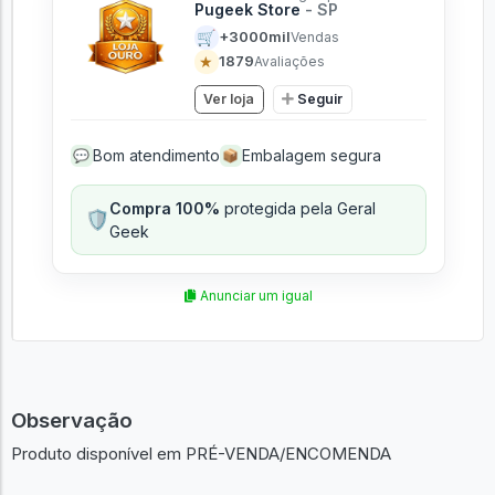
Pugeek Store
- SP
🛒
+3000mil
Vendas
★
1879
Avaliações
Ver loja
Seguir
Bom atendimento
Embalagem segura
💬
📦
Compra 100%
protegida pela Geral
🛡️
Geek
Anunciar um igual
Observação
Produto disponível em PRÉ-VENDA/ENCOMENDA