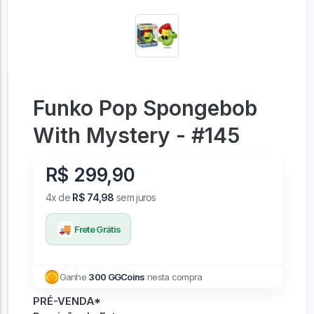
Funko Pop Spongebob
With Mystery - #145
R$ 299,90
4x de
R$ 74,98
sem juros
🚚
Frete Grátis
Ganhe
300 GGCoins
nesta compra
PRÉ-VENDA*