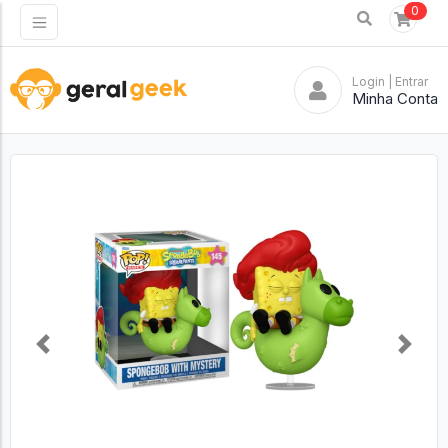
0
Login
| Entrar
Minha Conta
Previous
Next