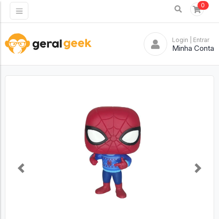
0
Login
| Entrar
Minha Conta
Previous
Next