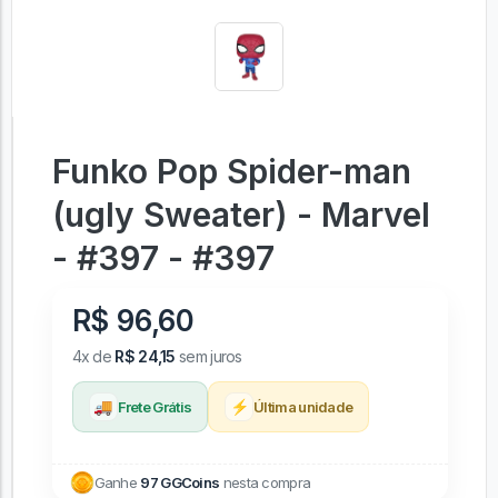
Funko Pop Spider-man
(ugly Sweater) - Marvel
- #397 - #397
R$ 96,60
4x de
R$ 24,15
sem juros
🚚
⚡
Frete Grátis
Última unidade
Ganhe
97 GGCoins
nesta compra