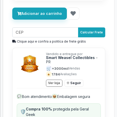
Adicionar ao carrinho
Calcular Frete
Clique aqui e confira a politíca de frete grátis
Vendido e entregue por
Smart Weasel Collectibles
-
PR
🛒
+3000mil
Vendas
★
1784
Avaliações
Ver loja
Seguir
Bom atendimento
Embalagem segura
💬
📦
Compra 100%
protegida pela Geral
🛡️
Geek