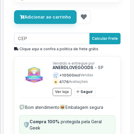
Adicionar ao carrinho
Calcular Frete
Clique aqui e confira a politíca de frete grátis
Vendido e entregue por
ANERDLOVEGOODS
- SP
🛒
+10500mil
Vendas
★
4176
Avaliações
Ver loja
Seguir
Bom atendimento
Embalagem segura
💬
📦
Compra 100%
protegida pela Geral
🛡️
Geek