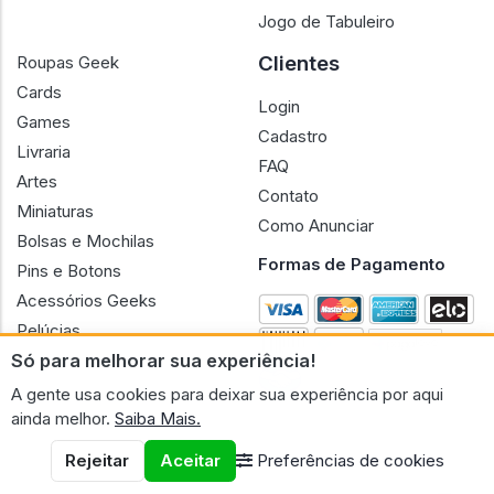
Jogo de Tabuleiro
Clientes
Roupas Geek
Cards
Login
Games
Cadastro
Livraria
FAQ
Artes
Contato
Miniaturas
Como Anunciar
Bolsas e Mochilas
Formas de Pagamento
Pins e Botons
Acessórios Geeks
Pelúcias
Só para melhorar sua experiência!
Bonecas
A gente usa cookies para deixar sua experiência por aqui
ainda melhor.
Saiba Mais.
Rejeitar
Aceitar
Preferências de cookies
CNPJ n.º 30.220.458/0001-17 - GERAL GEEK PORTAL ELETRONICO