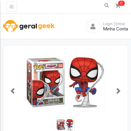
0
Login
| Entrar
Minha Conta
Previous
Next