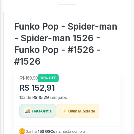
Funko Pop - Spider-man
- Spider-man 1526 -
Funko Pop - #1526 -
#1526
R$ 169,90
10% OFF
R$ 152,91
10x de
R$ 15,29
sem juros
🚚
⚡
Frete Grátis
Última unidade
Ganhe
153 GGCoins
nesta compra