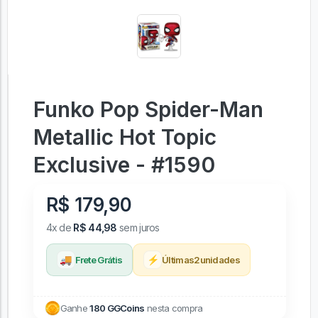
Funko Pop Spider-Man
Metallic Hot Topic
Exclusive - #1590
R$ 179,90
4x de
R$ 44,98
sem juros
🚚
⚡
Frete Grátis
Últimas
2
unidades
Ganhe
180 GGCoins
nesta compra