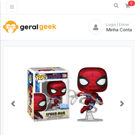
0
Login
| Entrar
Minha Conta
Previous
Next