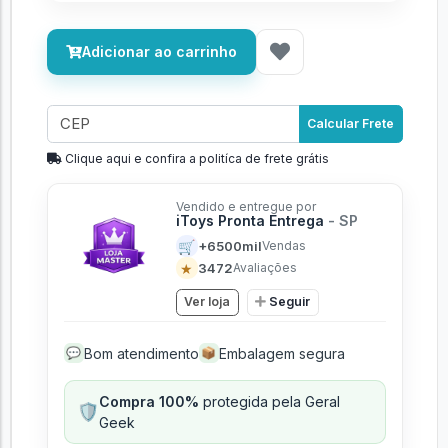
Adicionar ao carrinho
Calcular Frete
Clique aqui e confira a politíca de frete grátis
Vendido e entregue por
iToys Pronta Entrega
- SP
🛒
+6500mil
Vendas
★
3472
Avaliações
Ver loja
Seguir
Bom atendimento
Embalagem segura
💬
📦
Compra 100%
protegida pela Geral
🛡️
Geek