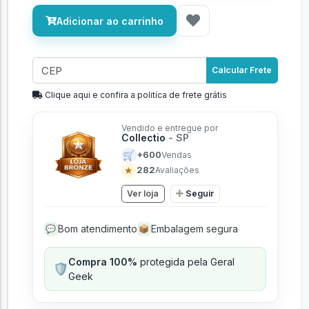
Adicionar ao carrinho
Calcular Frete
Clique aqui e confira a politíca de frete grátis
Vendido e entregue por
Collectio
- SP
🛒
+600
Vendas
★
282
Avaliações
Ver loja
Seguir
Bom atendimento
Embalagem segura
💬
📦
Compra 100%
protegida pela Geral
🛡️
Geek