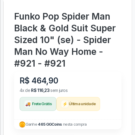
Funko Pop Spider Man
Black & Gold Suit Super
Sized 10" (se) - Spider
Man No Way Home -
#921 - #921
R$ 464,90
4x de
R$ 116,23
sem juros
🚚
⚡
Frete Grátis
Última unidade
Ganhe
465 GGCoins
nesta compra