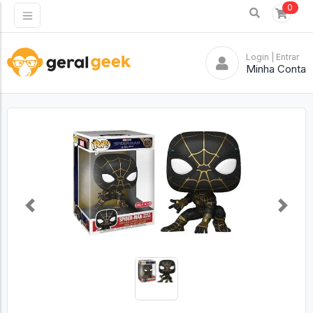
0
Login
| Entrar
Minha Conta
Previous
Next