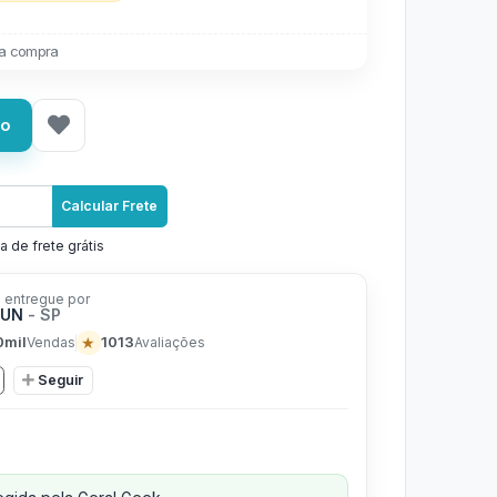
a compra
ho
Calcular Frete
a de frete grátis
 entregue por
FUN
- SP
0mil
★
1013
Vendas
Avaliações
Seguir