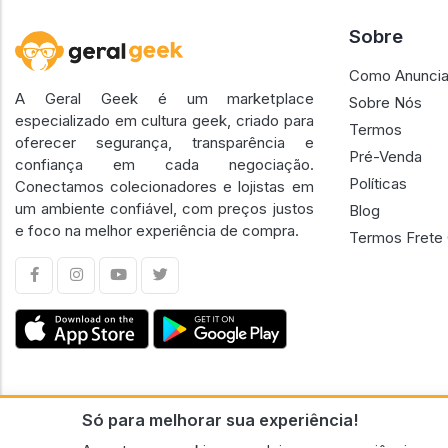
Sobre
Como Anuncia
A Geral Geek é um marketplace
Sobre Nós
especializado em cultura geek, criado para
Termos
oferecer segurança, transparência e
Pré-Venda
confiança em cada negociação.
Políticas
Conectamos colecionadores e lojistas em
um ambiente confiável, com preços justos
Blog
e foco na melhor experiência de compra.
Termos Frete 
Só para melhorar sua experiência!
CNPJ n.º 30.220.458/0001-17 - GERAL GEEK PORTAL ELETRONICO LTDA.