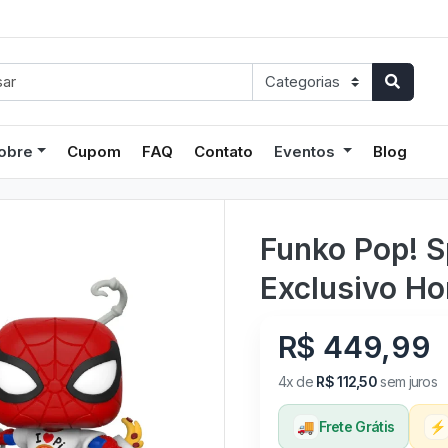
obre
Cupom
FAQ
Contato
Eventos
Blog
Funko Pop! 
Exclusivo H
R$ 449,99
4x de
R$ 112,50
sem juros
🚚
Frete Grátis
⚡