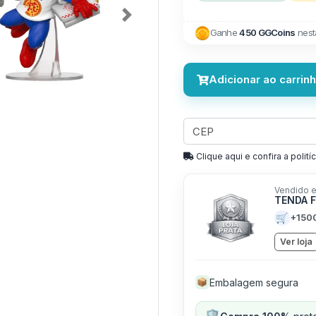
Next
Ganhe
450 GGCoins
nest
Adicionar ao carrin
Clique aqui e confira a politíc
Vendido e
TENDA 
🛒
+150
Ver loja
Embalagem segura
📦
🛡️