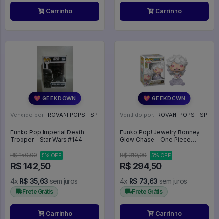
Carrinho
Carrinho
💖 GEEKDOWN
💖 GEEKDOWN
Vendido por:
ROVANI POPS - SP
Vendido por:
ROVANI POPS - SP
Funko Pop Imperial Death
Funko Pop! Jewelry Bonney
Trooper - Star Wars #144
Glow Chase - One Piece
#2255
R$ 150,00
R$ 310,00
5% OFF
5% OFF
R$ 142,50
R$ 294,50
4x
R$ 35,63
sem juros
4x
R$ 73,63
sem juros
Frete Grátis
Frete Grátis
Carrinho
Carrinho