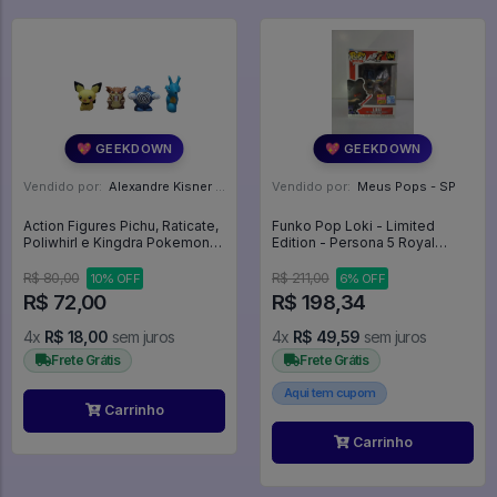
💖 GEEKDOWN
💖 GEEKDOWN
Vendido por:
Alexandre Kisner - PR
Vendido por:
Meus Pops - SP
Action Figures Pichu, Raticate,
Funko Pop Loki - Limited
Poliwhirl e Kingdra Pokemon
Edition - Persona 5 Royal
Finger Puppet - Pokemon
#1244
R$ 80,00
R$ 211,00
10% OFF
6% OFF
R$ 72,00
R$ 198,34
4x
R$ 18,00
sem juros
4x
R$ 49,59
sem juros
Frete Grátis
Frete Grátis
Aqui tem cupom
Carrinho
Carrinho