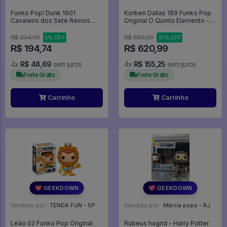
Funko Pop! Dunk 1901
Korben Dallas 189 Funko Pop
Cavaleiro dos Sete Reinos
Original O Quinto Elemento -
Knight of the Seven Kingdoms
Movies The Fifth Element -
-
#189 - Funko Pop - #189 -
R$ 204,99
R$ 689,99
5% OFF
10% OFF
FUNKO POP #189
R$ 194,74
R$ 620,99
4x
R$ 48,69
sem juros
4x
R$ 155,25
sem juros
Frete Grátis
Frete Grátis
Carrinho
Carrinho
💖 GEEKDOWN
💖 GEEKDOWN
Vendido por:
TENDA FUN - SP
Vendido por:
Márcia pops - RJ
Leão 02 Funko Pop Original
Rubeus hagrid - Harry Potter