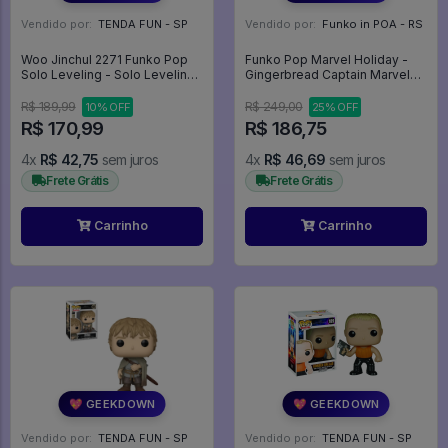
Vendido por:
TENDA FUN - SP
Vendido por:
Funko in POA - RS
Woo Jinchul 2271 Funko Pop
Funko Pop Marvel Holiday -
Solo Leveling - Solo Leveling
Gingerbread Captain Marvel
- #2271 - FUNKO POP #2271
936 Capitã Marvel - Avengers
- Vingadores - Marvel #936
R$ 189,99
R$ 249,00
10% OFF
25% OFF
R$ 170,99
R$ 186,75
4x
R$ 42,75
sem juros
4x
R$ 46,69
sem juros
Frete Grátis
Frete Grátis
Carrinho
Carrinho
💖 GEEKDOWN
💖 GEEKDOWN
Vendido por:
TENDA FUN - SP
Vendido por:
TENDA FUN - SP