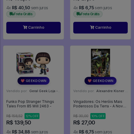
4x
R$ 40,50
sem juros
4x
R$ 6,75
sem juros
Frete Grátis
Frete Grátis
Carrinho
Carrinho
💖 GEEKDOWN
💖 GEEKDOWN
Vendido por:
Geral Geek Loja - SP
Vendido por:
Alexandre Kisner - PR
Funko Pop Stranger Things
Vingadores: Os Heróis Mais
Tales From 85 Will 2463 -
Poderosos Da Terra - A Nova
Formação Dos Fabulosos
Vingadores - Marvel #12
R$ 158,52
R$ 30,00
12% OFF
10% OFF
R$ 139,50
R$ 27,00
4x
R$ 34,88
sem juros
4x
R$ 6,75
sem juros