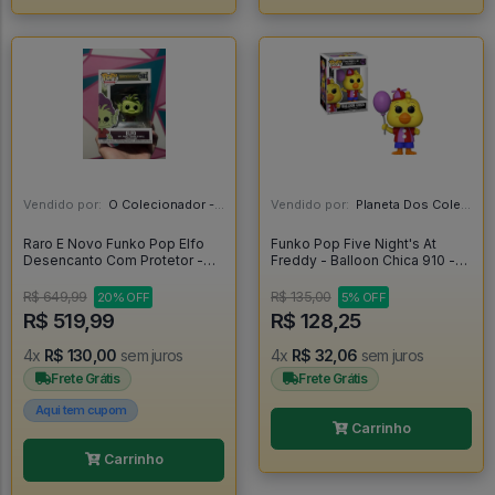
Vendido por:
O Colecionador - SP
Vendido por:
Planeta Dos Colecionaveis - SP
Raro E Novo Funko Pop Elfo
Funko Pop Five Night's At
Desencanto Com Protetor -
Freddy - Balloon Chica 910 -
Disenchantment #593
Funko Pop Games #910
R$ 649,99
R$ 135,00
20% OFF
5% OFF
R$ 519,99
R$ 128,25
4x
R$ 130,00
sem juros
4x
R$ 32,06
sem juros
Frete Grátis
Frete Grátis
Aqui tem cupom
Carrinho
Carrinho