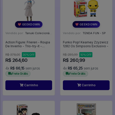
💖 GEEKDOWN
💖 GEEKDOWN
Vendido por:
Tanuki Colecionáveis - SP
Vendido por:
TENDA FUN - SP
Action Figure: Frieren - Roupa
Funko Pop! Kearney Zzyzwicz
De Inverno - Trio-try-it -
1282 Os Simpsons Exclusivo -
LanÇamento - Frieren E A
Jornada Para O Além
R$ 378,00
R$ 289,99
30% OFF
10% OFF
R$ 264,60
R$ 260,99
4x
R$ 66,15
sem juros
4x
R$ 65,25
sem juros
Frete Grátis
Frete Grátis
Carrinho
Carrinho