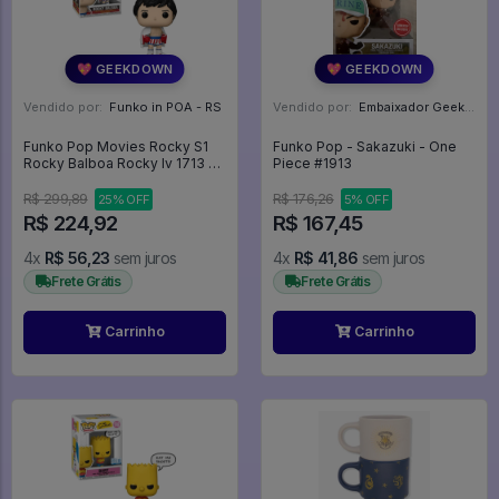
💖 GEEKDOWN
💖 GEEKDOWN
Vendido por:
Funko in POA - RS
Vendido por:
Embaixador Geek - SP
Funko Pop Movies Rocky S1
Funko Pop - Sakazuki - One
Rocky Balboa Rocky Iv 1713 -
Piece #1913
Movies #1713
R$ 299,89
R$ 176,26
25% OFF
5% OFF
R$ 224,92
R$ 167,45
4x
R$ 56,23
sem juros
4x
R$ 41,86
sem juros
Frete Grátis
Frete Grátis
Carrinho
Carrinho