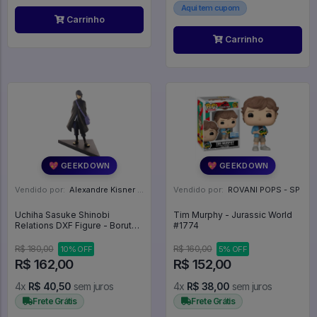
Aqui tem cupom
Carrinho
Carrinho
💖 GEEKDOWN
💖 GEEKDOWN
Vendido por:
Alexandre Kisner - PR
Vendido por:
ROVANI POPS - SP
Uchiha Sasuke Shinobi
Tim Murphy - Jurassic World
Relations DXF Figure - Boruto
#1774
Naruto Next Generations
R$ 180,00
R$ 160,00
10% OFF
5% OFF
R$ 162,00
R$ 152,00
4x
R$ 40,50
sem juros
4x
R$ 38,00
sem juros
Frete Grátis
Frete Grátis