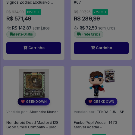
Signos Zodiac Exclusivo
#07
Funko Shop Leo - Signos - #2
- Funko Pop - #2 - FUNKO
R$ 634,99
R$ 397,25
10% OFF
27% OFF
POP #2
R$ 571,49
R$ 289,99
4x
R$ 142,87
sem juros
4x
R$ 72,50
sem juros
Frete Grátis
Frete Grátis
Carrinho
Carrinho
💖 GEEKDOWN
💖 GEEKDOWN
Vendido por:
Alexandre Kisner - PR
Vendido por:
TENDA FUN - SP
Nendoroid Dead Master #128
Funko Pop! Wiccan 1473
Good Smile Company - Black
Marvel Agatha -
Rock Shooter