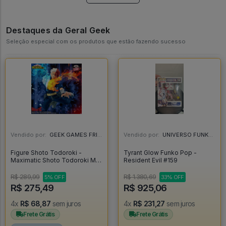
Destaques da Geral Geek
Seleção especial com os produtos que estão fazendo sucesso
Vendido por:
GEEK GAMES FRIEND - RJ
Vendido por:
UNIVERSO FUNKO SP - SP
Figure Shoto Todoroki -
Tyrant Glow Funko Pop -
Maximatic Shoto Todoroki My
Resident Evil #159
Hero Academia - My Hero
Academia
R$ 289,99
R$ 1.380,69
5% OFF
33% OFF
R$ 275,49
R$ 925,06
4x
R$ 68,87
sem juros
4x
R$ 231,27
sem juros
Frete Grátis
Frete Grátis