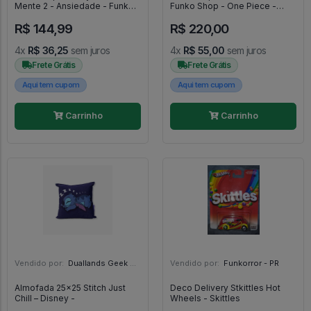
Mente 2 - Ansiedade - Funko
Funko Shop - One Piece -
POP! #1447
#1487 - FUNKO POP #1487
R$ 144,99
R$ 220,00
4x
R$ 36,25
sem juros
4x
R$ 55,00
sem juros
Frete Grátis
Frete Grátis
Aqui tem cupom
Aqui tem cupom
Carrinho
Carrinho
Vendido por:
Duallands Geek Store - RS
Vendido por:
Funkorror - PR
Almofada 25x25 Stitch Just
Deco Delivery Stkittles Hot
Chill – Disney -
Wheels - Skittles