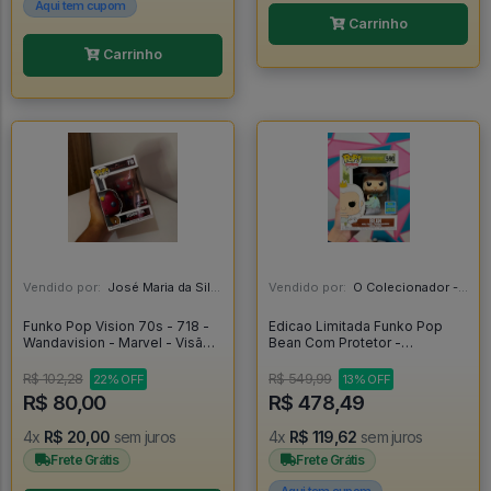
Aqui tem cupom
Carrinho
Carrinho
Vendido por:
José Maria da Silva Junior - AL
Vendido por:
O Colecionador - SP
Funko Pop Vision 70s - 718 -
Edicao Limitada Funko Pop
Wandavision - Marvel - Visão -
Bean Com Protetor -
Vingadores - Original -
Disenchantment #590
Wandavision #718
R$ 102,28
R$ 549,99
22% OFF
13% OFF
R$ 80,00
R$ 478,49
4x
R$ 20,00
sem juros
4x
R$ 119,62
sem juros
Frete Grátis
Frete Grátis