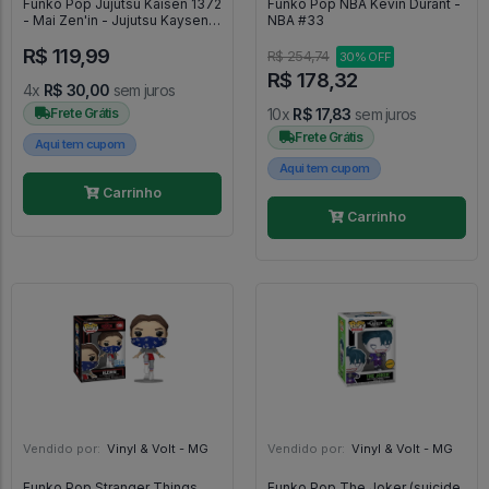
Funko Pop Jujutsu Kaisen 1372
Funko Pop NBA Kevin Durant -
- Mai Zen'in - Jujutsu Kaysen
NBA #33
#1372
R$ 119,99
R$ 254,74
30% OFF
R$ 178,32
4x
R$ 30,00
sem juros
Frete Grátis
10x
R$ 17,83
sem juros
Frete Grátis
Aqui tem cupom
Aqui tem cupom
Carrinho
Carrinho
Vendido por:
Vinyl & Volt - MG
Vendido por:
Vinyl & Volt - MG
Funko Pop Stranger Things
Funko Pop The Joker (suicide