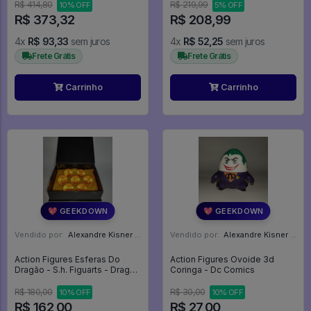
R$ 414,80
R$ 219,99
10% OFF
5% OFF
R$ 373,32
R$ 208,99
4x
R$ 93,33
sem juros
4x
R$ 52,25
sem juros
Frete Grátis
Frete Grátis
Carrinho
Carrinho
💖 GEEKDOWN
💖 GEEKDOWN
Vendido por:
Alexandre Kisner - PR
Vendido por:
Alexandre Kisner - PR
Action Figures Esferas Do
Action Figures Ovoide 3d
Dragão - S.h. Figuarts - Dragon
Coringa - Dc Comics
Ball Z
R$ 180,00
R$ 30,00
10% OFF
10% OFF
R$ 162,00
R$ 27,00