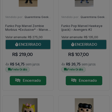
Vendido por:
Quarentena Geek Store - SP
Vendido por:
Quarentena Geek Store - SP
Funko Pop Marvel Zombie
Funko Pop Marvel Hawkeye
Morbius *Exclusive* - Marvel
(pack) - Avengers #2
Comics #105
Valor arremate: R$ 275,00
Valor arremate: R$ 135,00
ENCERRADO
ENCERRADO
R$ 219,00
R$ 107,00
4x
R$ 54,75
sem juros
4x
R$ 26,75
sem juros
Frete Grátis
Frete Grátis
Encerrado
Encerrado