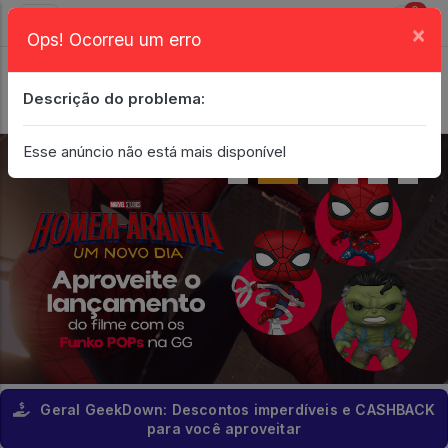
0
×
Ops! Ocorreu um erro
Login
| Entrar
Descrição do problema:
Minha Conta
Esse anúncio não está mais disponível
Geral GeekDown: Descontos imperdíveis e CASHBACK
para você aproveitar