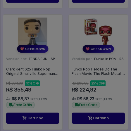
💖 GEEKDOWN
💖 GEEKDOWN
Vendido por:
TENDA FUN - SP
Vendido por:
Funko in POA - RS
Clark Kent 625 Funko Pop
Funko Pop Heroes Dc The
Original Smallville Superman
Flash Movie The Flash Metallic
(loose) - Dc Comics - #625 -
*ex* 1333 - Heroes DC #1333
Funko Pop - #625 - FUNKO
R$ 394,99
R$ 299,89
10% OFF
25% OFF
POP #625
R$ 355,49
R$ 224,92
4x
R$ 88,87
sem juros
4x
R$ 56,23
sem juros
Frete Grátis
Frete Grátis
Carrinho
Carrinho