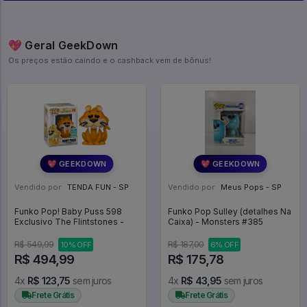
💖 Geral GeekDown
Os preços estão caindo e o cashback vem de bônus!
💖 GEEKDOWN
💖 GEEKDOWN
Vendido por:
TENDA FUN - SP
Vendido por:
Meus Pops - SP
Funko Pop! Baby Puss 598
Funko Pop Sulley (detalhes Na
Exclusivo The Flintstones -
Caixa) - Monsters #385
R$ 549,99
R$ 187,00
10% OFF
6% OFF
R$ 494,99
R$ 175,78
4x
R$ 123,75
sem juros
4x
R$ 43,95
sem juros
Frete Grátis
Frete Grátis