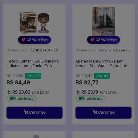
💖 GEEKDOWN
💖 GEEKDOWN
Vendido por:
TENDA FUN - SP
Vendido por:
Caramelo Geek - DF
Teddy Kumar 1388 Exclusivo
Aparador De Livros - Darth
Indiana Jones Funko Pop -
Vader - Star Wars - Expositor
Indiana Jones - #1388 - Funko
Pop - #1388 - FUNKO POP
R$ 104,99
R$ 105,42
10% OFF
12% OFF
#1388
R$ 94,49
R$ 92,77
4x
R$ 23,62
sem juros
4x
R$ 23,19
sem juros
Frete Grátis
Frete Grátis
Carrinho
Carrinho