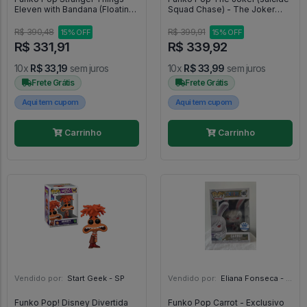
Eleven with Bandana (Floating)
Squad Chase) - The Joker
1804 - Stranger Things #1804
#544
R$ 390,48
R$ 399,91
15% OFF
15% OFF
R$ 331,91
R$ 339,92
10x
R$ 33,19
sem juros
10x
R$ 33,99
sem juros
Frete Grátis
Frete Grátis
Aqui tem cupom
Aqui tem cupom
Carrinho
Carrinho
Vendido por:
Start Geek - SP
Vendido por:
Eliana Fonseca - SP
Funko Pop! Disney Divertida
Funko Pop Carrot - Exclusivo