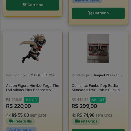
Aqui tem cupom
Carrinho
Carrinho
Vendido por:
EC COLLECTION - SP
Vendido por:
Raquel Plissken - SP
Action Figure Himiko Toga The
Conjunto: Funko Pop Eddie
Evil Villans Plus Banpresto -
Munson #1250 Robin Buckley
My Hero Academia - My Hero
#1299 - Television Stranger
Academia
Things - Stranger Things #1
R$ 269,91
R$ 449,89
18% OFF
33% OFF
R$ 220,00
R$ 299,90
4x
R$ 55,00
sem juros
4x
R$ 74,98
sem juros
Frete Grátis
Frete Grátis
Aqui tem cupom