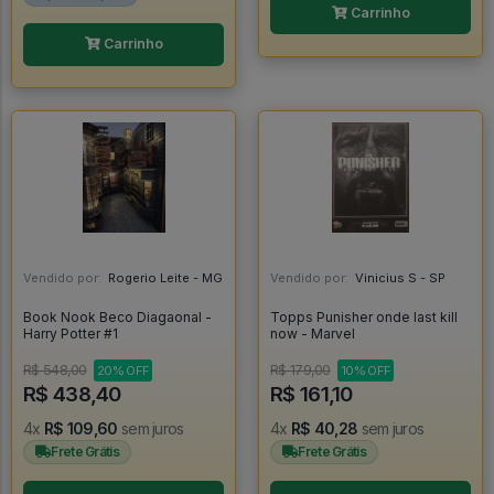
Carrinho
Carrinho
Vendido por:
Rogerio Leite - MG
Vendido por:
Vinicius S - SP
Book Nook Beco Diagaonal -
Topps Punisher onde last kill
Harry Potter #1
now - Marvel
R$ 548,00
R$ 179,00
20% OFF
10% OFF
R$ 438,40
R$ 161,10
4x
R$ 109,60
sem juros
4x
R$ 40,28
sem juros
Frete Grátis
Frete Grátis