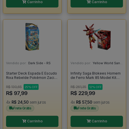
Carrinho
Carrinho
Vendido por:
Dark Side - RS
Vendido por:
Yellow World Santos - SP
Starter Deck Espada E Escudo
Infinity Saga Blokees Homem
Rixa Rebelde Pokémon Zacian
de Ferro Mark 85 Model Kit
- Copag - Pokemon
Articulado Iron Man -
R$ 130,65
R$ 261,35
25% OFF
12% OFF
R$ 97,99
R$ 229,99
4x
R$ 24,50
sem juros
4x
R$ 57,50
sem juros
Frete Grátis
Frete Grátis
Carrinho
Carrinho