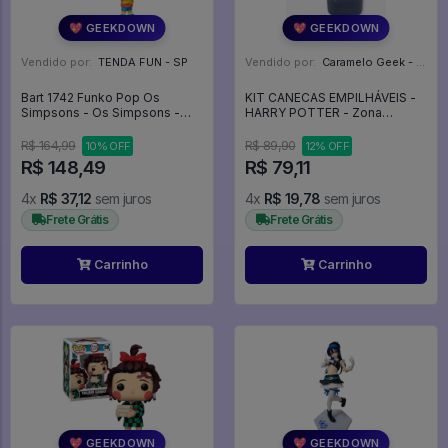
💖 GEEKDOWN
💖 GEEKDOWN
Vendido por:
TENDA FUN - SP
Vendido por:
Caramelo Geek - DF
Bart 1742 Funko Pop Os
KIT CANECAS EMPILHÁVEIS -
Simpsons - Os Simpsons -
HARRY POTTER - Zona
#1742 - Funko Pop - #1742 -
Criativa
FUNKO POP #1742
R$ 164,99
R$ 89,90
10% OFF
12% OFF
R$ 148,49
R$ 79,11
4x
R$ 37,12
sem juros
4x
R$ 19,78
sem juros
Frete Grátis
Frete Grátis
Carrinho
Carrinho
💖 GEEKDOWN
💖 GEEKDOWN