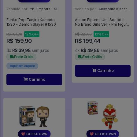
Vendido por:
YBR Imports - SP
Vendido por:
Alexandre Kisner - PR
Funko Pop Tanjiro Kamado
Action Figures Umi Sonoda -
1530 - Demon Slayer #1530
No Brand Girls Ver. - Pm Figure
- Sega - Love Live!! School
Idol Project
R$ 181,70
R$ 221,60
12% OFF
10% OFF
R$ 159,90
R$ 199,44
4x
R$ 39,98
sem juros
4x
R$ 49,86
sem juros
Frete Grátis
Frete Grátis
Aqui tem cupom
Carrinho
Carrinho
💖 GEEKDOWN
💖 GEEKDOWN