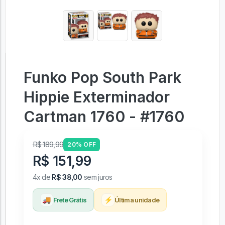
Funko Pop South Park
Hippie Exterminador
Cartman 1760 - #1760
R$ 189,99
20% OFF
R$ 151,99
4x de
R$ 38,00
sem juros
🚚
⚡
Frete Grátis
Última unidade