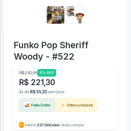
Funko Pop Sheriff
Woody - #522
R$ 232,95
5% OFF
R$ 221,30
4x de
R$ 55,33
sem juros
🚚
⚡
Frete Grátis
Última unidade
Ganhe
221 GGCoins
nesta compra