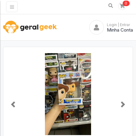
0
Login
| Entrar
Minha Conta
Previous
Next