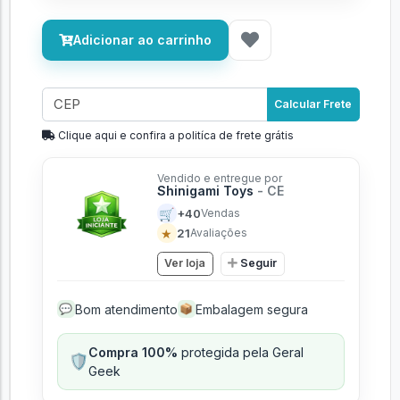
Adicionar ao carrinho
Calcular Frete
Clique aqui e confira a politíca de frete grátis
Vendido e entregue por
Shinigami Toys
- CE
🛒
+40
Vendas
★
21
Avaliações
Ver loja
Seguir
Bom atendimento
Embalagem segura
💬
📦
Compra 100%
protegida pela Geral
🛡️
Geek