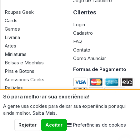
Jogo de Tabuleiro
Clientes
Roupas Geek
Cards
Login
Games
Cadastro
Livraria
FAQ
Artes
Contato
Miniaturas
Como Anunciar
Bolsas e Mochilas
Formas de Pagamento
Pins e Botons
Acessórios Geeks
Pelúcias
Só para melhorar sua experiência!
Bonecas
A gente usa cookies para deixar sua experiência por aqui
ainda melhor.
Saiba Mais.
Rejeitar
Aceitar
Preferências de cookies
CNPJ n.º 30.220.458/0001-17 - GERAL GEEK PORTAL ELETRONICO
LTDA.