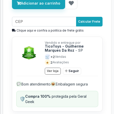
Adicionar ao carrinho
Calcular Frete
Clique aqui e confira a politíca de frete grátis
Vendido e entregue por
TicoToys - Guilherme
Marques Da Roz
- SP
🛒
+2
Vendas
★
2
Avaliações
Ver loja
Seguir
Bom atendimento
Embalagem segura
💬
📦
Compra 100%
protegida pela Geral
🛡️
Geek