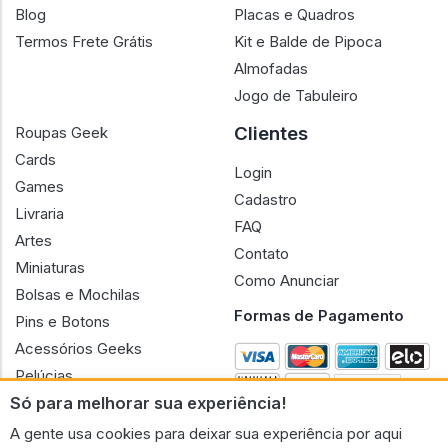
Blog
Placas e Quadros
Termos Frete Grátis
Kit e Balde de Pipoca
Almofadas
Jogo de Tabuleiro
Clientes
Roupas Geek
Cards
Login
Games
Cadastro
Livraria
FAQ
Artes
Contato
Miniaturas
Como Anunciar
Bolsas e Mochilas
Formas de Pagamento
Pins e Botons
Acessórios Geeks
Pelúcias
Só para melhorar sua experiência!
Bonecas
A gente usa cookies para deixar sua experiência por aqui