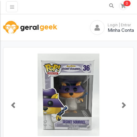
0
Login
| Entrar
Minha Conta
Previous
Next