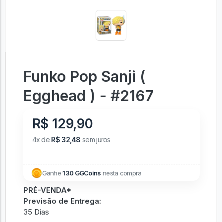
Funko Pop Sanji (
Egghead ) - #2167
R$ 129,90
4x de
R$ 32,48
sem juros
Ganhe
130 GGCoins
nesta compra
PRÉ-VENDA*
Previsão de Entrega:
35 Dias