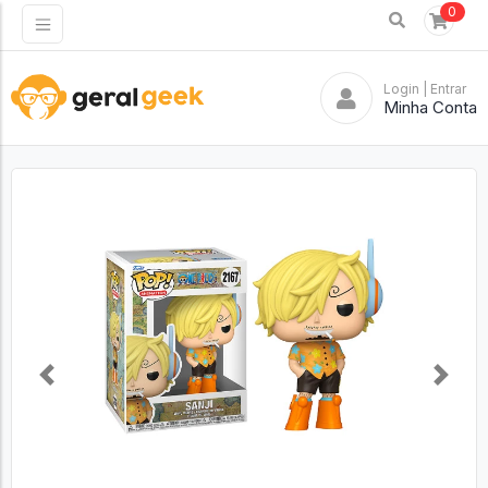
0
Login
| Entrar
Minha Conta
Previous
Next