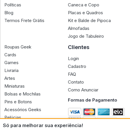
Políticas
Caneca e Copo
Blog
Placas e Quadros
Termos Frete Grátis
Kit e Balde de Pipoca
Almofadas
Jogo de Tabuleiro
Clientes
Roupas Geek
Cards
Login
Games
Cadastro
Livraria
FAQ
Artes
Contato
Miniaturas
Como Anunciar
Bolsas e Mochilas
Formas de Pagamento
Pins e Botons
Acessórios Geeks
Pelúcias
Só para melhorar sua experiência!
Bonecas