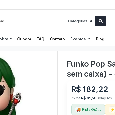
obre
Cupom
FAQ
Contato
Eventos
Blog
Funko Pop Sa
sem caixa) -
R$ 182,22
4x de
R$ 45,56
sem juros
🚚
Frete Grátis
⚡