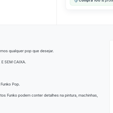
Compra 100%
prote
imos qualquer pop que desejar.
 E SEM CAIXA.
 Funko Pop.
utos Funko podem conter detalhes na pintura, machinhas,