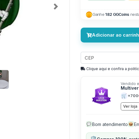
Next
Ganhe
182 GGCoins
nest
Adicionar ao carrin
Clique aqui e confira a politíc
Vendido e
Multive
🛒
+700
Ver loja
Bom atendimento
Em
💬
📦
🛡️