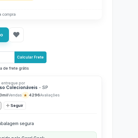
a compra
ho
Calcular Frete
a de frete grátis
 entregue por
rso Colecionáveis
- SP
0mil
★
4296
Vendas
Avaliações
Seguir
balagem segura