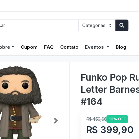
obre
Cupom
FAQ
Contato
Eventos
Blog
Funko Pop Ru
Letter Barnes
#164
R$ 459,66
13% OFF
Next
R$ 399,90