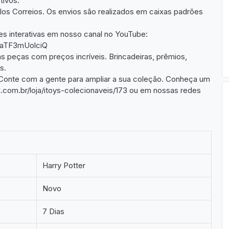
tivos.
os Correios. Os envios são realizados em caixas padrões
es interativas em nosso canal no YouTube:
CaTF3mUolciQ
s peças com preços incríveis. Brincadeiras, prêmios,
s.
Conte com a gente para ampliar a sua coleção. Conheça um
com.br/loja/itoys-colecionaveis/173 ou em nossas redes
Harry Potter
Novo
7 Dias