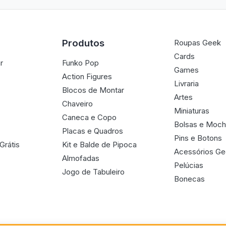
Produtos
Roupas Geek
Cards
r
Funko Pop
Games
Action Figures
Livraria
Blocos de Montar
Artes
Chaveiro
Miniaturas
Caneca e Copo
Bolsas e Moch
Placas e Quadros
Pins e Botons
Grátis
Kit e Balde de Pipoca
Acessórios G
Almofadas
Pelúcias
Jogo de Tabuleiro
Bonecas