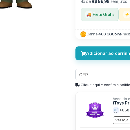
4x de
R$ 99,98
sem juros
🚚
Frete Grátis
⚡
Ganhe
400 GGCoins
nest
Adicionar ao carrin
Clique aqui e confira a politíc
Vendido e
iToys P
🛒
+650
Ver loja