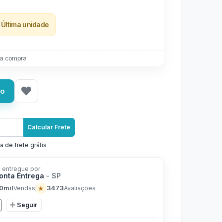
Última unidade
a compra
ho
Calcular Frete
a de frete grátis
 entregue por
ronta Entrega
- SP
0mil
★
3473
Vendas
Avaliações
Seguir