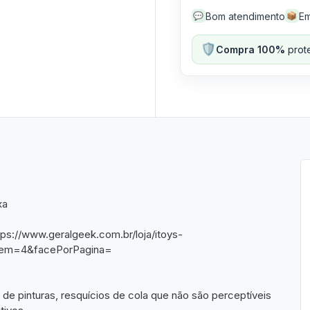
Bom atendimento
Em
💬
📦
🛡️
Compra 100%
prote
xa
ttps://www.geralgeek.com.br/loja/itoys-
Ordem=4&facePorPagina=
e pinturas, resquícios de cola que não são perceptíveis