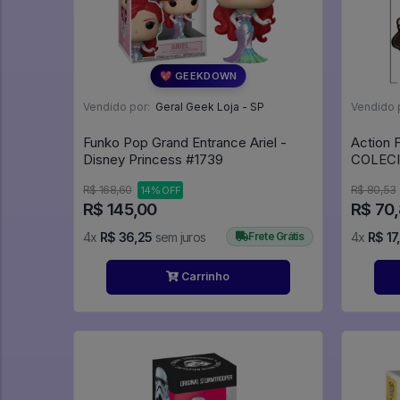
💖 GEEKDOWN
Vendido por:
Geral Geek Loja - SP
Vendido 
Funko Pop Grand Entrance Ariel -
Action
Disney Princess #1739
COLECI
POTTER 
R$ 168,60
R$ 80,53
14% OFF
R$ 145,00
R$ 70
4x
R$ 36,25
sem juros
Frete Grátis
4x
R$ 17
Carrinho