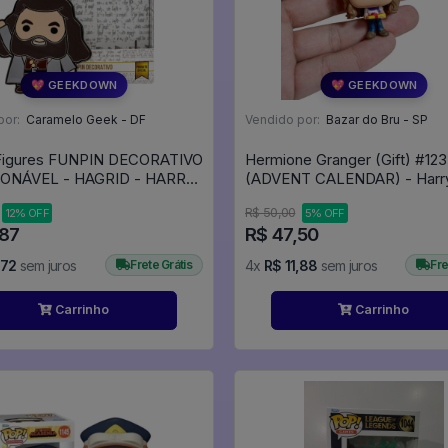
💖 GEEKDOWN
💖 GEEKDOWN
por:
Caramelo Geek - DF
Vendido por:
Bazar do Bru - SP
 Figures FUNPIN DECORATIVO
Hermione Granger (Gift) #123
ONÁVEL - HAGRID - HARRY
(ADVENT CALENDAR) - Harry
- Zona Criativa
#123
R$ 50,00
12% OFF
5% OFF
,87
R$ 47,50
,72
sem juros
Frete Grátis
4x
R$ 11,88
sem juros
Fre
Carrinho
Carrinho