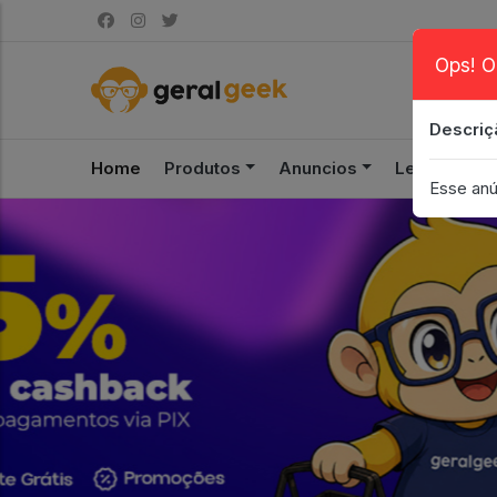
Ops! O
Descriç
Home
Produtos
Anuncios
Leilão
S
Esse anú