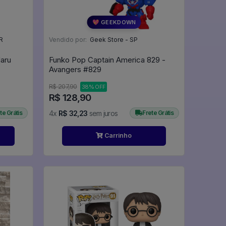
💖 GEEKDOWN
R
Vendido por:
Geek Store - SP
aru
Funko Pop Captain America 829 -
Avangers #829
R$ 207,90
38% OFF
R$ 128,90
te Grátis
4x
R$ 32,23
sem juros
Frete Grátis
Carrinho