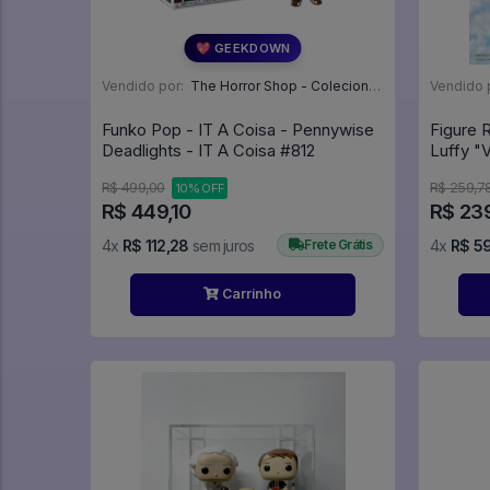
💖 GEEKDOWN
Vendido por:
The Horror Shop - Colecionáveis - MG
Vendido 
Funko Pop - IT A Coisa - Pennywise
Figure
Deadlights - IT A Coisa #812
Luffy "
R$ 499,00
R$ 259,7
10% OFF
R$ 449,10
R$ 23
4x
R$ 112,28
sem juros
Frete Grátis
4x
R$ 5
Carrinho