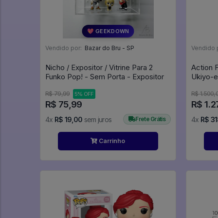
💖 GEEKDOWN
Vendido por:
Bazar do Bru - SP
Vendido 
Nicho / Expositor / Vitrine Para 2
Action 
Funko Pop! - Sem Porta - Expositor
Ukiyo-e
Star Wa
R$ 79,99
R$ 1.500,
5% OFF
R$ 75,99
R$ 1.2
4x
R$ 19,00
sem juros
Frete Grátis
4x
R$ 31
Carrinho