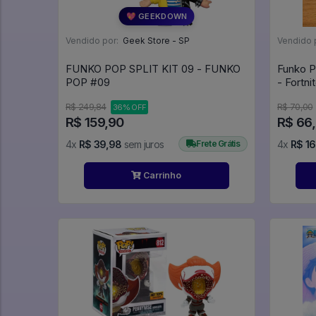
💖 GEEKDOWN
Vendido por:
Geek Store - SP
Vendido 
FUNKO POP SPLIT KIT 09 - FUNKO
Funko P
POP #09
R$ 249,84
R$ 70,00
36% OFF
R$ 159,90
R$ 66
4x
R$ 39,98
sem juros
Frete Grátis
4x
R$ 16
Carrinho