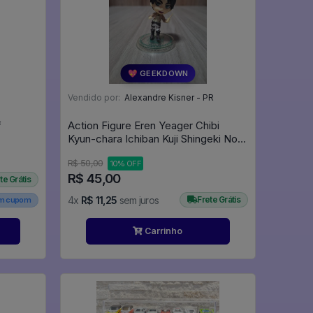
💖 GEEKDOWN
Vendido por:
Alexandre Kisner - PR
f
Action Figure Eren Yeager Chibi
Kyun-chara Ichiban Kuji Shingeki No
Kyojin Jiyuu E No Shingeki Banpresto
R$ 50,00
10% OFF
- Attack On Titan
R$ 45,00
te Grátis
4x
R$ 11,25
sem juros
Frete Grátis
em cupom
Carrinho