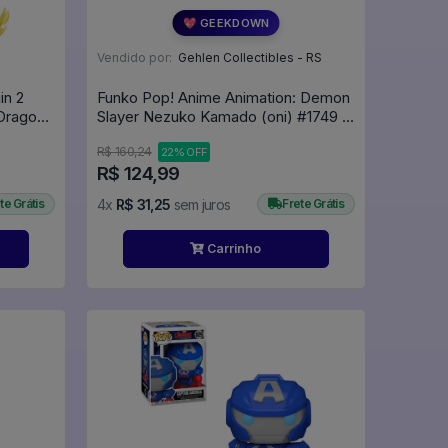
💖 GEEKDOWN
Vendido por:
Gehlen Collectibles - RS
in 2
Funko Pop! Anime Animation: Demon
 Dragon
Slayer Nezuko Kamado (oni) #1749 -
Demon Slayer: Kimetsu No Yaiba
R$ 160,24
22% OFF
#1749
R$ 124,99
te Grátis
4x
R$ 31,25
sem juros
Frete Grátis
Carrinho