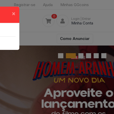
Registrar-se
Ajuda
Minhas GGcoins
×
0
Login
| Entrar
Minha Conta
Como Anunciar