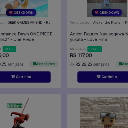
💖 GEEKDOWN
💖 GEEKDOWN
por:
GEEK GAMES FRIEND - RJ
Vendido por:
Alexandre Kisner - P
 Romance Dawn ONE PIECE -
Action Figures Narusegawa N
Vol.2" - One Piece
yukata - Love Hina
8
R$ 130,00
8% OFF
10% OFF
9,00
R$ 117,00
9,75
sem juros
Frete Grátis
4x
R$ 29,25
sem juros
Fre
Carrinho
Carrinho