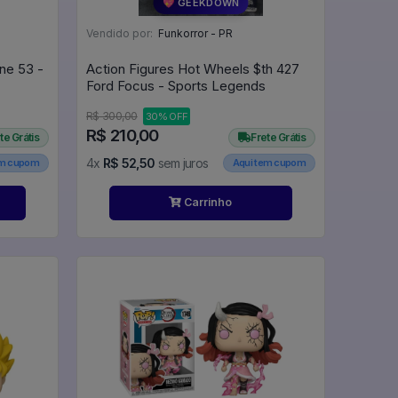
💖 GEEKDOWN
Vendido por:
Funkorror - PR
ne 53 -
Action Figures Hot Wheels $th 427
Ford Focus - Sports Legends
R$ 300,00
30% OFF
R$ 210,00
te Grátis
Frete Grátis
4x
R$ 52,50
sem juros
em cupom
Aqui tem cupom
Carrinho