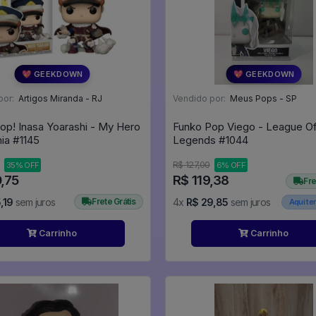
💖 GEEKDOWN
💖 GEEKDOWN
por:
Artigos Miranda - RJ
Vendido por:
Meus Pops - SP
op! Inasa Yoarashi - My Hero
Funko Pop Viego - League O
Academia #1145
Legends #1044
R$ 127,00
35% OFF
6% OFF
,75
R$ 119,38
Fre
,19
sem juros
Frete Grátis
4x
R$ 29,85
sem juros
Aqui t
Carrinho
Carrinho