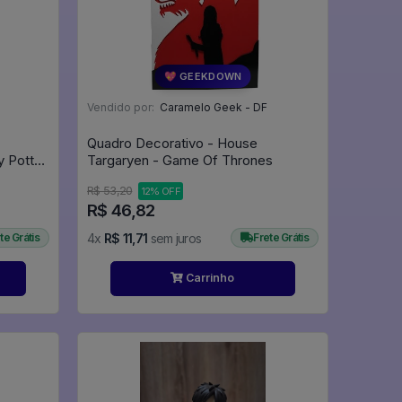
💖 GEEKDOWN
Vendido por:
Caramelo Geek - DF
Quadro Decorativo - House
 Potter
Targaryen - Game Of Thrones
R$ 53,20
12% OFF
R$ 46,82
te Grátis
4x
R$ 11,71
sem juros
Frete Grátis
Carrinho