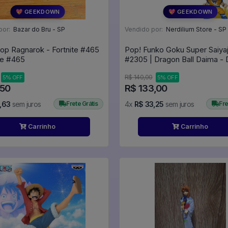
💖 GEEKDOWN
💖 GEEKDOWN
por:
Bazar do Bru - SP
Vendido por:
Nerdilium Store - SP
op Ragnarok - Fortnite #465
Pop! Funko Goku Super Saiyaj
- Fortnite #465
#2305 | Dragon Ball Daima -
Ball #2305
R$ 140,00
5% OFF
5% OFF
,50
R$ 133,00
,63
sem juros
Frete Grátis
4x
R$ 33,25
sem juros
Fre
Carrinho
Carrinho