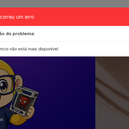
correu um erro
ão do problema:
obre
Cupom
FAQ
Contato
Eventos
Blog
ncio não está mais disponível