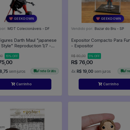
💖 GEEKDOWN
💖 GEEKDOWN
por:
MDT Colecionáveis - DF
Vendido por:
Bazar do Bru - SP
Figures Darth Maul "japanese
Expositor Compacto Para Fu
 Style" Reproduction 1/7 -
- Expositor
rs
00
R$ 80,00
15% OFF
5% OFF
75,00
R$ 76,00
8,75
sem juros
Frete Grátis
4x
R$ 19,00
sem juros
Fre
Carrinho
Carrinho