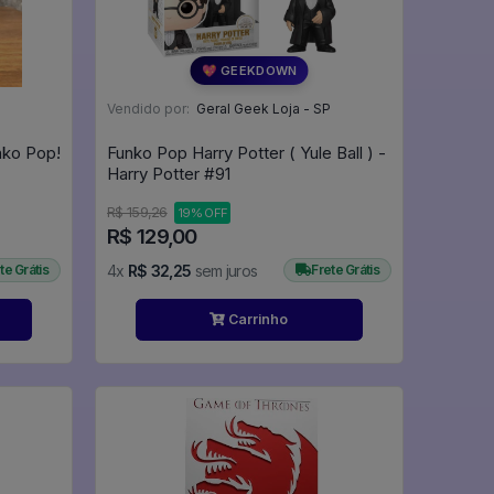
💖 GEEKDOWN
Vendido por:
Geral Geek Loja - SP
nko Pop!
Funko Pop Harry Potter ( Yule Ball ) -
Harry Potter #91
R$ 159,26
19% OFF
R$ 129,00
te Grátis
4x
R$ 32,25
sem juros
Frete Grátis
Carrinho