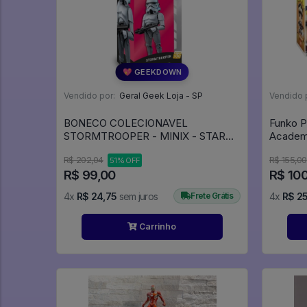
💖 GEEKDOWN
Vendido por:
Geral Geek Loja - SP
Vendido 
BONECO COLECIONAVEL
Funko P
STORMTROOPER - MINIX - STAR
WARS -
R$ 202,04
R$ 155,00
51% OFF
R$ 99,00
R$ 100
4x
R$ 24,75
sem juros
Frete Grátis
4x
R$ 25
Carrinho