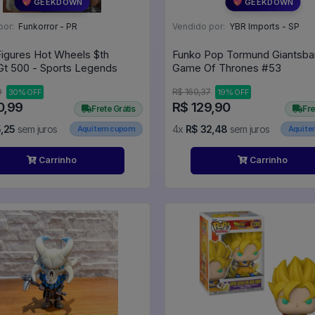
💖 GEEKDOWN
💖 GEEKDOWN
por:
Funkorror - PR
Vendido por:
YBR Imports - SP
Figures Hot Wheels $th
Funko Pop Tormund Giantsba
Gt 500 - Sports Legends
Game Of Thrones #53
9
R$ 160,37
30% OFF
19% OFF
0,99
R$ 129,90
Frete Grátis
Fre
,25
sem juros
4x
R$ 32,48
sem juros
Aqui tem cupom
Aqui t
Carrinho
Carrinho