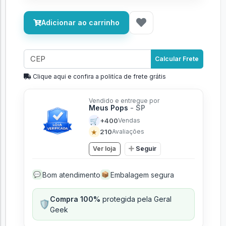
Adicionar ao carrinho
Calcular Frete
Clique aqui e confira a politíca de frete grátis
Vendido e entregue por
Meus Pops
- SP
🛒
+400
Vendas
★
210
Avaliações
Ver loja
Seguir
Bom atendimento
Embalagem segura
💬
📦
Compra 100%
protegida pela Geral
🛡️
Geek