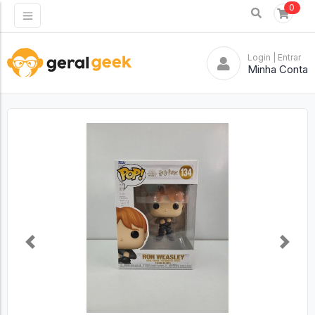
0
Login
| Entrar
Minha Conta
Previous
Next