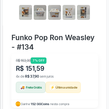
Funko Pop Ron Weasley
- #134
R$ 163,00
7% OFF
R$ 151,59
4x de
R$ 37,90
sem juros
🚚
⚡
Frete Grátis
Última unidade
Ganhe
152 GGCoins
nesta compra