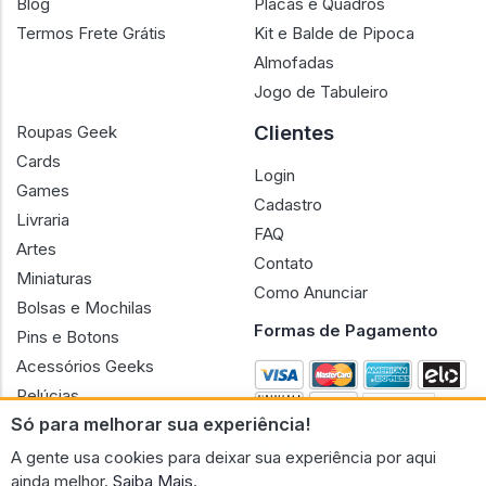
Blog
Placas e Quadros
Termos Frete Grátis
Kit e Balde de Pipoca
Almofadas
Jogo de Tabuleiro
Clientes
Roupas Geek
Cards
Login
Games
Cadastro
Livraria
FAQ
Artes
Contato
Miniaturas
Como Anunciar
Bolsas e Mochilas
Formas de Pagamento
Pins e Botons
Acessórios Geeks
Pelúcias
Só para melhorar sua experiência!
Bonecas
A gente usa cookies para deixar sua experiência por aqui
ainda melhor.
Saiba Mais.