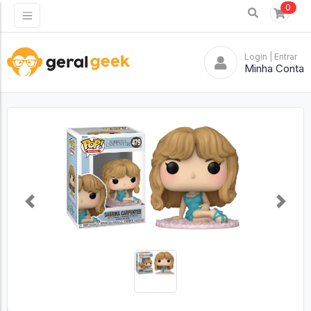
0
Login
| Entrar
Minha Conta
Previous
Next