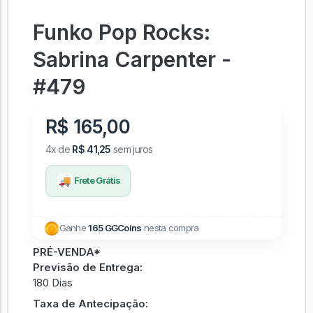
Funko Pop Rocks:
Sabrina Carpenter -
#479
R$ 165,00
4x de
R$ 41,25
sem juros
🚚
Frete Grátis
Ganhe
165 GGCoins
nesta compra
PRÉ-VENDA*
Previsão de Entrega:
180 Dias
Taxa de Antecipação: