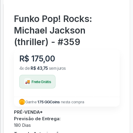
Funko Pop! Rocks:
Michael Jackson
(thriller) - #359
R$ 175,00
4x de
R$ 43,75
sem juros
🚚
Frete Grátis
Ganhe
175 GGCoins
nesta compra
PRÉ-VENDA*
Previsão de Entrega:
180 Dias