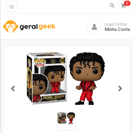
0
Login
| Entrar
Minha Conta
Previous
Next