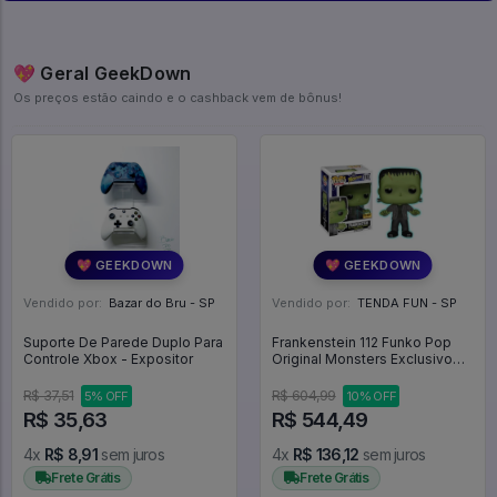
💖 Geral GeekDown
Os preços estão caindo e o cashback vem de bônus!
💖 GEEKDOWN
💖 GEEKDOWN
Vendido por:
Bazar do Bru - SP
Vendido por:
TENDA FUN - SP
Suporte De Parede Duplo Para
Frankenstein 112 Funko Pop
Controle Xbox - Expositor
Original Monsters Exclusivo
Hot Topic Gitd Glows In The
Dark - Monsters - #112 - Funko
R$ 37,51
R$ 604,99
5% OFF
10% OFF
Pop - #112 - FUNKO POP #112
R$ 35,63
R$ 544,49
4x
R$ 8,91
sem juros
4x
R$ 136,12
sem juros
Frete Grátis
Frete Grátis