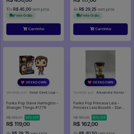
10x
R$ 45,00
sem juros
4x
R$ 29,25
sem juros
Frete Grátis
Frete Grátis
Carrinho
Carrinho
💖 GEEKDOWN
💖 GEEKDOWN
Vendido por:
Geral Geek Loja - SP
Vendido por:
Alexandre Kisner - PR
Funko Pop Steve Harrington -
Funko Pop Princesa Leia -
Stranger Things #1779
Princess Leia Boushh - Star
Wars #50
R$ 138,37
R$ 180,00
14% OFF
10% OFF
R$ 119,00
R$ 162,00
4x
R$ 29,75
sem juros
4x
R$ 40,50
sem juros