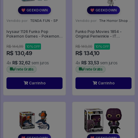
💖 GEEKDOWN
💖 GEEKDOWN
Vendido por:
TENDA FUN - SP
Vendido por:
The Horror Shop - Colecionáveis - MG
Ivysaur 1126 Funko Pop
Funko Pop Movies 1854 -
Pokemon Games - Pokemon -
Original Periwinkle - IT
#1126 - Funko Pop - #1126 -
Pennywise #1854
FUNKO POP #1126
R$ 144,99
R$ 149,00
10% OFF
10% OFF
R$ 130,49
R$ 134,10
4x
R$ 32,62
sem juros
4x
R$ 33,53
sem juros
Frete Grátis
Frete Grátis
Carrinho
Carrinho
💖 GEEKDOWN
💖 GEEKDOWN