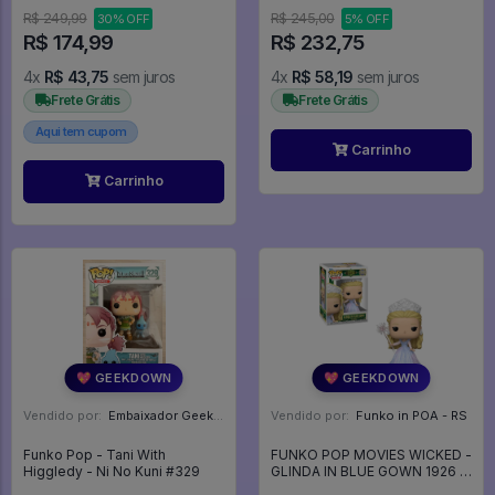
R$ 249,99
R$ 245,00
30% OFF
5% OFF
R$ 174,99
R$ 232,75
4x
R$ 43,75
sem juros
4x
R$ 58,19
sem juros
Frete Grátis
Frete Grátis
Aqui tem cupom
Carrinho
Carrinho
💖 GEEKDOWN
💖 GEEKDOWN
Vendido por:
Embaixador Geek - SP
Vendido por:
Funko in POA - RS
Funko Pop - Tani With
FUNKO POP MOVIES WICKED -
Higgledy - Ni No Kuni #329
GLINDA IN BLUE GOWN 1926 -
Movies #1926