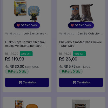
💖 GEEKDOWN
💖 GEEKDOWN
Vendido por:
Lolk Exclusives - SP
Vendido por:
DaniBlá Colecionáveis - SP
Funko Pop! Tomura Shigaraki
Chaveiro Almofadinha Chewie
exclusivo Entertainer Earth -
- Star Wars
My Hero Academia #1149
R$ 149,99
R$ 44,23
20% OFF
48% OFF
R$ 119,99
R$ 23,00
4x
R$ 30,00
sem juros
4x
R$ 5,75
sem juros
Frete Grátis
Frete Grátis
Carrinho
Carrinho