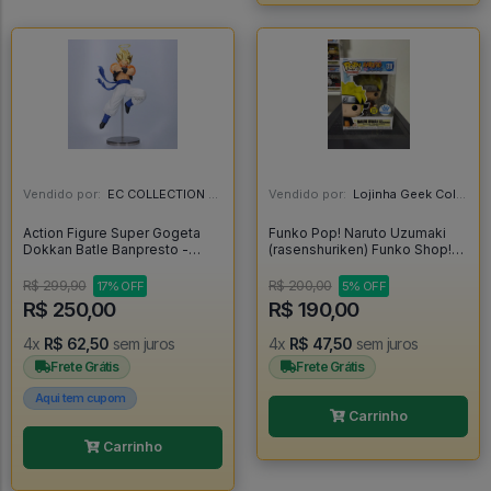
Vendido por:
EC COLLECTION - SP
Vendido por:
Lojinha Geek Colecionáveis - DF
Action Figure Super Gogeta
Funko Pop! Naruto Uzumaki
Dokkan Batle Banpresto -
(rasenshuriken) Funko Shop!
Dragon Ball Z
Glow - Naruto Shippuden
#1318
R$ 299,90
R$ 200,00
17% OFF
5% OFF
R$ 250,00
R$ 190,00
4x
R$ 62,50
sem juros
4x
R$ 47,50
sem juros
Frete Grátis
Frete Grátis
Aqui tem cupom
Carrinho
Carrinho