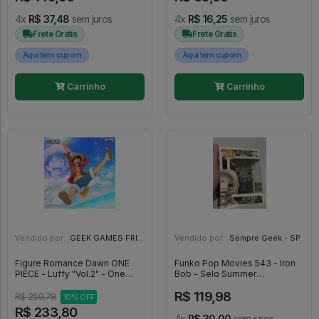
4x
R$ 37,48
sem juros
4x
R$ 16,25
sem juros
Frete Grátis
Frete Grátis
Aqui tem cupom
Aqui tem cupom
Carrinho
Carrinho
Vendido por:
GEEK GAMES FRIEND - RJ
Vendido por:
Sempre Geek - SP
Figure Romance Dawn ONE
Funko Pop Movies 543 - Iron
PIECE - Luffy "Vol.2" - One
Bob - Selo Summer
Piece
Convention - Movies #543
R$ 119,98
R$ 259,78
10% OFF
R$ 233,80
4x
R$ 30,00
sem juros