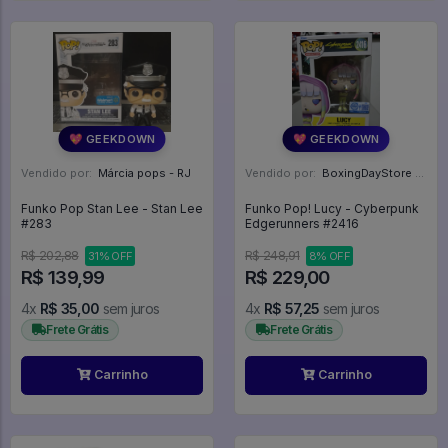
💖 GEEKDOWN
💖 GEEKDOWN
Vendido por:
Márcia pops - RJ
Vendido por:
BoxingDayStore - GO
Funko Pop Stan Lee - Stan Lee
Funko Pop! Lucy - Cyberpunk
#283
Edgerunners #2416
R$ 202,88
R$ 248,91
31% OFF
8% OFF
R$ 139,99
R$ 229,00
4x
R$ 35,00
sem juros
4x
R$ 57,25
sem juros
Frete Grátis
Frete Grátis
Carrinho
Carrinho