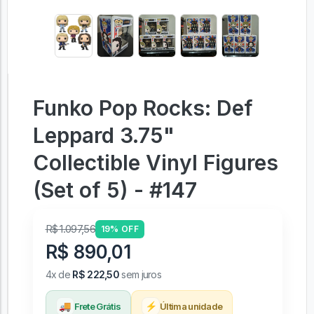
Funko Pop Rocks: Def
Leppard 3.75"
Collectible Vinyl Figures
(Set of 5) - #147
R$ 1.097,56
19% OFF
R$ 890,01
4x de
R$ 222,50
sem juros
🚚
⚡
Frete Grátis
Última unidade