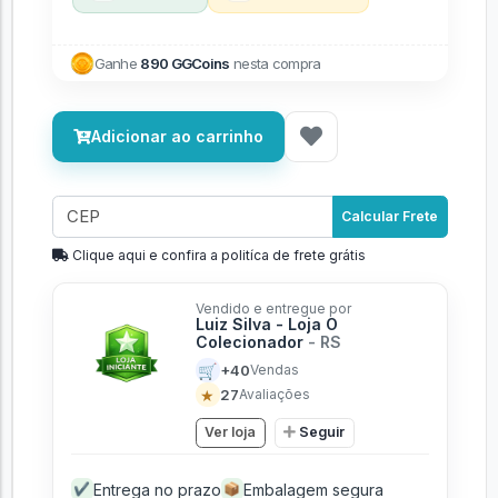
Ganhe
890 GGCoins
nesta compra
Adicionar ao carrinho
Calcular Frete
Clique aqui e confira a politíca de frete grátis
Vendido e entregue por
Luiz Silva - Loja O
Colecionador
- RS
🛒
+40
Vendas
★
27
Avaliações
Ver loja
Seguir
Entrega no prazo
Embalagem segura
✔
📦