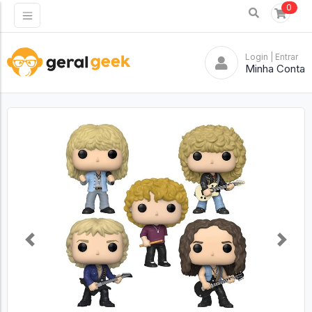
0
Login
| Entrar
Minha Conta
Previous
Next