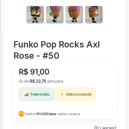
Funko Pop Rocks Axl
Rose - #50
R$ 91,00
4x de
R$ 22,75
sem juros
🚚
⚡
Frete Grátis
Última unidade
Ganhe
91 GGCoins
nesta compra
[0 Lances]