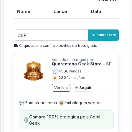
Nome
Lance
Data
Calcular Frete
Clique aqui e confira a politíca de frete grátis
Vendido e entregue por
Quarentena Geek Store
- SP
🛒
+500
Vendas
★
282
Avaliações
Ver loja
Seguir
Bom atendimento
Embalagem segura
💬
📦
Compra 100%
protegida pela Geral
🛡️
Geek