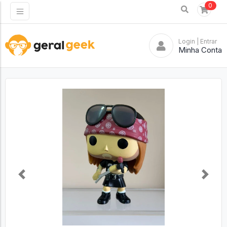
0
Login
| Entrar
Minha Conta
Previous
Next