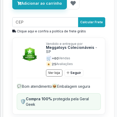
Adicionar ao carrinho
Calcular Frete
Clique aqui e confira a politíca de frete grátis
Vendido e entregue por
Meggatoys Colecionáveis
-
SP
🛒
+60
Vendas
★
25
Avaliações
Ver loja
Seguir
Bom atendimento
Embalagem segura
💬
📦
Compra 100%
protegida pela Geral
🛡️
Geek