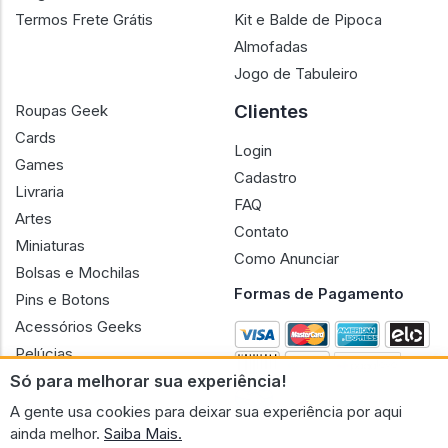
Termos Frete Grátis
Kit e Balde de Pipoca
Almofadas
Jogo de Tabuleiro
Clientes
Roupas Geek
Cards
Login
Games
Cadastro
Livraria
FAQ
Artes
Contato
Miniaturas
Como Anunciar
Bolsas e Mochilas
Formas de Pagamento
Pins e Botons
Acessórios Geeks
Pelúcias
Só para melhorar sua experiência!
Bonecas
A gente usa cookies para deixar sua experiência por aqui
ainda melhor.
Saiba Mais.