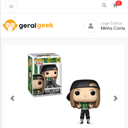
0
Login
| Entrar
Minha Conta
Previous
Next