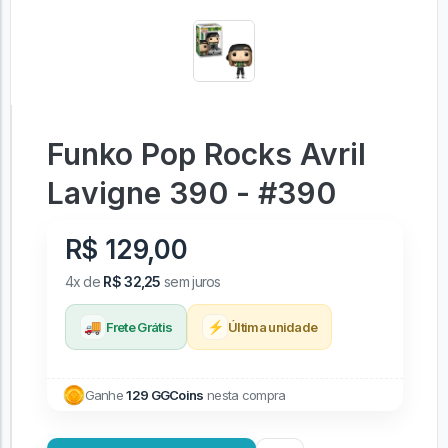
Funko Pop Rocks Avril
Lavigne 390 - #390
R$ 129,00
4x de
R$ 32,25
sem juros
🚚
⚡
Frete Grátis
Última unidade
Ganhe
129 GGCoins
nesta compra