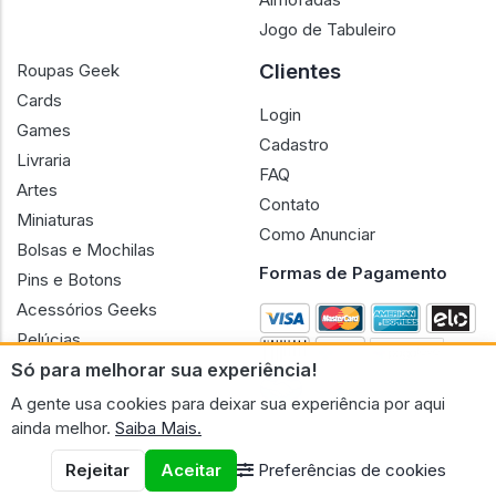
Jogo de Tabuleiro
Clientes
Roupas Geek
Cards
Login
Games
Cadastro
Livraria
FAQ
Artes
Contato
Miniaturas
Como Anunciar
Bolsas e Mochilas
Formas de Pagamento
Pins e Botons
Acessórios Geeks
Pelúcias
Só para melhorar sua experiência!
Bonecas
A gente usa cookies para deixar sua experiência por aqui
ainda melhor.
Saiba Mais.
Rejeitar
Aceitar
Preferências de cookies