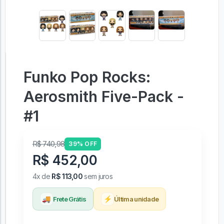
Funko Pop Rocks:
Aerosmith Five-Pack -
#1
R$ 740,98
39% OFF
R$ 452,00
4x de
R$ 113,00
sem juros
🚚
⚡
Frete Grátis
Última unidade