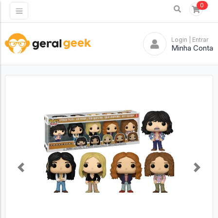
0
Login
| Entrar
Minha Conta
Previous
Next