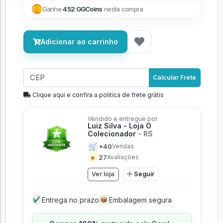
Ganhe
452 GGCoins
nesta compra
Adicionar ao carrinho
Calcular Frete
Clique aqui e confira a politíca de frete grátis
Vendido e entregue por
Luiz Silva - Loja O
Colecionador
- RS
🛒
+40
Vendas
★
27
Avaliações
Ver loja
Seguir
Entrega no prazo
Embalagem segura
✔
📦