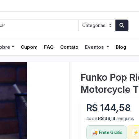
obre
Cupom
FAQ
Contato
Eventos
Blog
Funko Pop Ri
Motorcycle T
R$ 144,58
4x de
R$ 36,14
sem juros
🚚
Frete Grátis
⚡