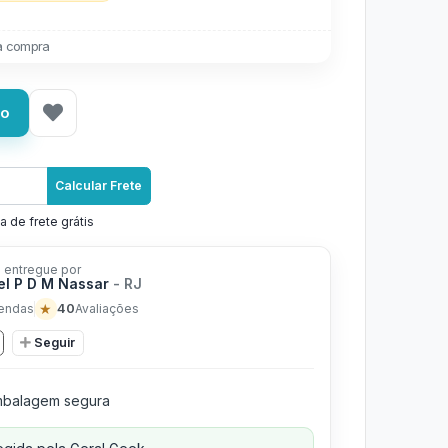
a compra
ho
Calcular Frete
a de frete grátis
 entregue por
l P D M Nassar
- RJ
★
40
endas
Avaliações
Seguir
balagem segura