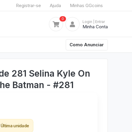
Registrar-se
Ajuda
Minhas GGcoins
0
Login
| Entrar
Minha Conta
Como Anunciar
de 281 Selina Kyle On
he Batman - #281
Última unidade