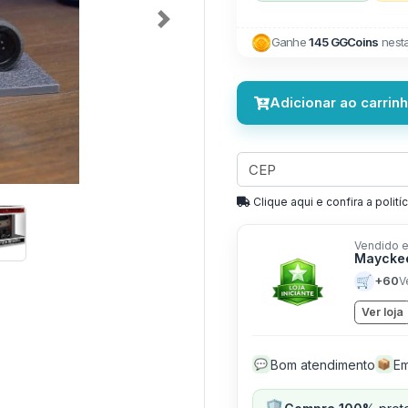
Next
Ganhe
145 GGCoins
nest
Adicionar ao carrin
Clique aqui e confira a politíc
Vendido e
Mayckee
🛒
+60
V
Ver loja
Bom atendimento
Em
💬
📦
🛡️