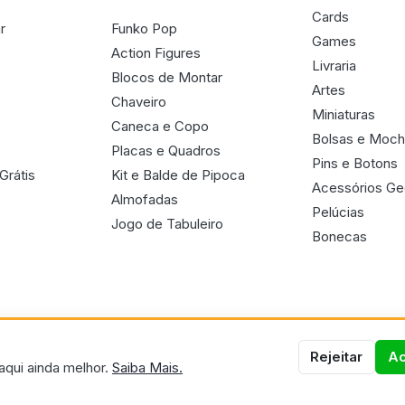
Cards
r
Funko Pop
Games
Action Figures
Livraria
Blocos de Montar
Artes
Chaveiro
Miniaturas
Caneca e Copo
Bolsas e Moch
Placas e Quadros
Pins e Botons
Grátis
Kit e Balde de Pipoca
Acessórios G
Almofadas
Pelúcias
Jogo de Tabuleiro
Bonecas
Rejeitar
Ac
aqui ainda melhor.
Saiba Mais.