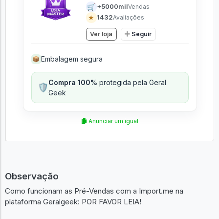
🛒
+5000mil
Vendas
★
1432
Avaliações
Ver loja
Seguir
Embalagem segura
📦
Compra 100%
protegida pela Geral
🛡️
Geek
Anunciar um igual
Observação
Como funcionam as Pré-Vendas com a Import.me na
plataforma Geralgeek: POR FAVOR LEIA!