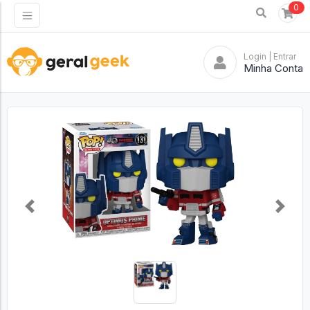
0
Login
| Entrar
Minha Conta
Previous
Next