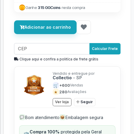
Ganhe
315 GGCoins
nesta compra
Adicionar ao carrinho
Calcular Frete
Clique aqui e confira a politíca de frete grátis
Vendido e entregue por
Collectio
- SP
🛒
+600
Vendas
★
280
Avaliações
Ver loja
Seguir
Bom atendimento
Embalagem segura
💬
📦
Compra 100%
protegida pela Geral