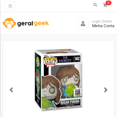
0
Login
| Entrar
Minha Conta
Previous
Next