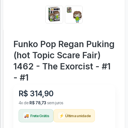
Funko Pop Regan Puking
(hot Topic Scare Fair)
1462 - The Exorcist - #1
- #1
R$ 314,90
4x de
R$ 78,73
sem juros
🚚
⚡
Frete Grátis
Última unidade