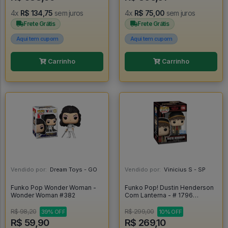
4x
R$ 134,75
sem juros
4x
R$ 75,00
sem juros
Frete Grátis
Frete Grátis
Aqui tem cupom
Aqui tem cupom
Carrinho
Carrinho
Vendido por:
Dream Toys - GO
Vendido por:
Vinicius S - SP
Funko Pop Wonder Woman -
Funko Pop! Dustin Henderson
Wonder Woman #382
Com Lanterna - # 1796
Stranger Things T5 - Stranger
Things #1
R$ 98,20
R$ 299,00
39% OFF
10% OFF
R$ 59,90
R$ 269,10