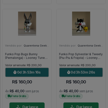
Vendido por:
Quarentena Geek Store - SP
Vendido por:
Quarentena Geek Store - SP
Funko Pop Bugs Bunny
Funko Pop Sylvester & Tweety
(Pernalonga) - Looney Tunes
(Piu-Piu & Frajola) - Looney
#307
Tunes #309
Valor arremate: R$ 200,00
Valor arremate: R$ 200,00
0d 3h 53m 15s
0d 3h 53m 25s
R$ 160,00
R$ 160,00
4x
R$ 40,00
sem juros
4x
R$ 40,00
sem juros
Frete Grátis
Frete Grátis
Dar lance
Dar lance