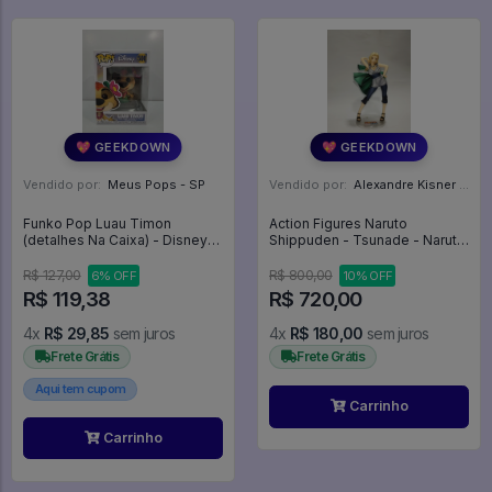
💖 GEEKDOWN
💖 GEEKDOWN
Vendido por:
Meus Pops - SP
Vendido por:
Alexandre Kisner - PR
Funko Pop Luau Timon
Action Figures Naruto
(detalhes Na Caixa) - Disney
Shippuden - Tsunade - Naruto
#500
Gals (megahouse) - Naruto
R$ 127,00
R$ 800,00
6% OFF
10% OFF
R$ 119,38
R$ 720,00
4x
R$ 29,85
sem juros
4x
R$ 180,00
sem juros
Frete Grátis
Frete Grátis
Aqui tem cupom
Carrinho
Carrinho