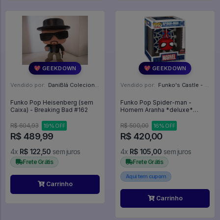
💖 GEEKDOWN
💖 GEEKDOWN
Vendido por:
DaniBlá Colecionáveis - SP
Vendido por:
Funko's Castle - SP
Funko Pop Heisenberg (sem
Funko Pop Spider-man -
Caixa) - Breaking Bad #162
Homem Aranha *deluxe*
Marvel - Spider-man #1462
R$ 604,93
R$ 500,00
19% OFF
16% OFF
R$ 489,99
R$ 420,00
4x
R$ 122,50
sem juros
4x
R$ 105,00
sem juros
Frete Grátis
Frete Grátis
Aqui tem cupom
Carrinho
Carrinho