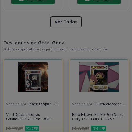
Ver Todos
Destaques da Geral Geek
Seleção especial com os produtos que estão fazendo sucesso
Vendido por:
Black Templar - SP
Vendido por:
O Colecionador - SP
Vlad Dracula Tepes
Raro E Novo Funko Pop Natsu
Castlevania Vaulted - ###
Fairy Tail - Fairy Tail #67
#582
R$ 479,99
R$ 350,00
5% OFF
15% OFF