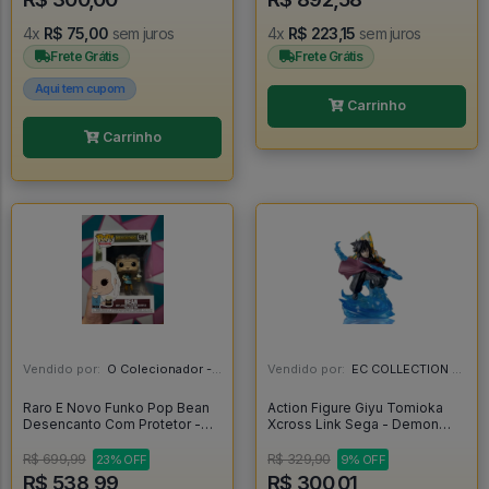
4x
R$ 75,00
sem juros
4x
R$ 223,15
sem juros
Frete Grátis
Frete Grátis
Aqui tem cupom
Carrinho
Carrinho
Vendido por:
O Colecionador - SP
Vendido por:
EC COLLECTION - SP
Raro E Novo Funko Pop Bean
Action Figure Giyu Tomioka
Desencanto Com Protetor -
Xcross Link Sega - Demon
Disenchantment #591
Slayer - Demon Slayer
R$ 699,99
R$ 329,90
23% OFF
9% OFF
R$ 538,99
R$ 300,01