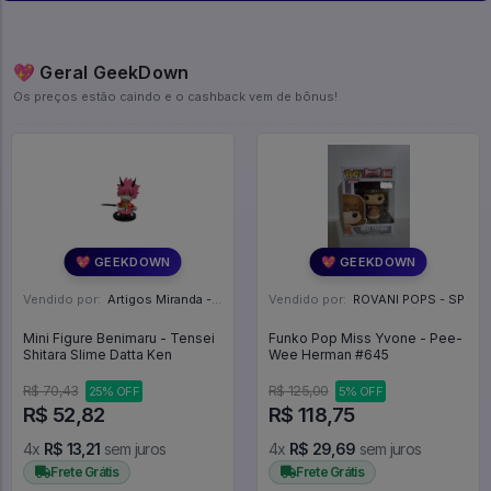
💖 Geral GeekDown
Os preços estão caindo e o cashback vem de bônus!
💖 GEEKDOWN
💖 GEEKDOWN
Vendido por:
Artigos Miranda - RJ
Vendido por:
ROVANI POPS - SP
Mini Figure Benimaru - Tensei
Funko Pop Miss Yvone - Pee-
Shitara Slime Datta Ken
Wee Herman #645
R$ 70,43
R$ 125,00
25% OFF
5% OFF
R$ 52,82
R$ 118,75
4x
R$ 13,21
sem juros
4x
R$ 29,69
sem juros
Frete Grátis
Frete Grátis