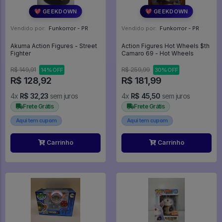
💖 GEEKDOWN
💖 GEEKDOWN
Vendido por:
Funkorror - PR
Vendido por:
Funkorror - PR
Akuma Action Figures - Street
Action Figures Hot Wheels $th
Fighter
Camaro 69 - Hot Wheels
R$ 149,91
R$ 259,99
14% OFF
30% OFF
R$ 128,92
R$ 181,99
4x
R$ 32,23
sem juros
4x
R$ 45,50
sem juros
Frete Grátis
Frete Grátis
Aqui tem cupom
Aqui tem cupom
Carrinho
Carrinho