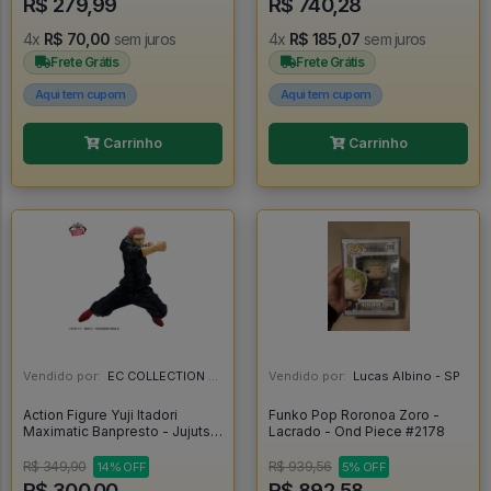
R$ 279,99
R$ 740,28
4x
R$ 70,00
sem juros
4x
R$ 185,07
sem juros
Frete Grátis
Frete Grátis
Aqui tem cupom
Aqui tem cupom
Carrinho
Carrinho
Vendido por:
EC COLLECTION - SP
Vendido por:
Lucas Albino - SP
Action Figure Yuji Itadori
Funko Pop Roronoa Zoro -
Maximatic Banpresto - Jujutsu
Lacrado - Ond Piece #2178
Kaisen - Jujutsu Kaisen
R$ 349,90
R$ 939,56
14% OFF
5% OFF
R$ 300,00
R$ 892,58