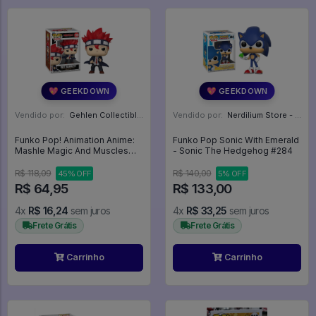
💖 GEEKDOWN
💖 GEEKDOWN
Vendido por:
Gehlen Collectibles - RS
Vendido por:
Nerdilium Store - SP
Funko Pop! Animation Anime:
Funko Pop Sonic With Emerald
Mashle Magic And Muscles
- Sonic The Hedgehog #284
Dot Barrett #2185 - Mashle
Magia E Músculos #2185
R$ 118,09
R$ 140,00
45% OFF
5% OFF
R$ 64,95
R$ 133,00
4x
R$ 16,24
sem juros
4x
R$ 33,25
sem juros
Frete Grátis
Frete Grátis
Carrinho
Carrinho