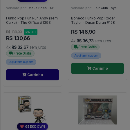
Vendido por:
Meus Pops - SP
Vendido por:
EXP Club Toys - SP
Funko Pop Fun Run Andy (sem
Boneco Funko Pop Roger
Caixa) - The Office #1393
Taylor - Duran Duran #128
R$ 146,90
R$ 139,00
6% OFF
R$ 130,66
4x
R$ 36,73
sem juros
4x
R$ 32,67
sem juros
Frete Grátis
Frete Grátis
Aqui tem cupom
Aqui tem cupom
Carrinho
Carrinho
💖 GEEKDOWN