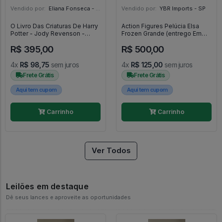
Vendido por:
Eliana Fonseca - SP
Vendido por:
YBR Imports - SP
O Livro Das Criaturas De Harry
Action Figures Pelúcia Elsa
Potter - Jody Revenson -
Frozen Grande (entrego Em
Harry Potter - #2 - Galera #2
Mãos) - PELÚCIA
R$ 395,00
R$ 500,00
4x
R$ 98,75
sem juros
4x
R$ 125,00
sem juros
Frete Grátis
Frete Grátis
Aqui tem cupom
Aqui tem cupom
Carrinho
Carrinho
Ver Todos
Leilões em destaque
Dê seus lances e aproveite as oportunidades