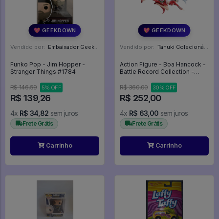
💖 GEEKDOWN
💖 GEEKDOWN
Vendido por:
Embaixador Geek - SP
Vendido por:
Tanuki Colecionáveis - SP
Funko Pop - Jim Hopper -
Action Figure - Boa Hancock -
Stranger Things #1784
Battle Record Collection -
Bandai - One Piece
R$ 146,59
R$ 360,00
5% OFF
30% OFF
R$ 139,26
R$ 252,00
4x
R$ 34,82
sem juros
4x
R$ 63,00
sem juros
Frete Grátis
Frete Grátis
Carrinho
Carrinho