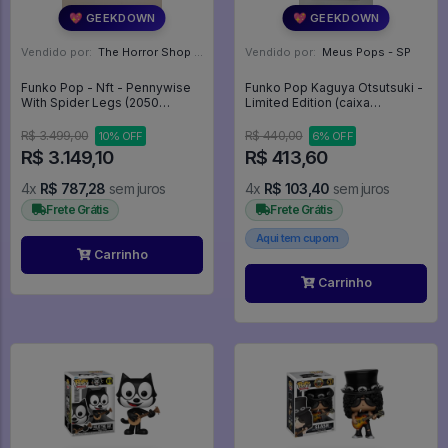
💖 GEEKDOWN
💖 GEEKDOWN
Vendido por:
The Horror Shop - Colecionáveis - MG
Vendido por:
Meus Pops - SP
Funko Pop - Nft - Pennywise
Funko Pop Kaguya Otsutsuki -
With Spider Legs (2050
Limited Edition (caixa
Unidades) - IT A Coisa #110
Danificada) - Naruto
Shippuden #179
R$ 3.499,00
R$ 440,00
10% OFF
6% OFF
R$ 3.149,10
R$ 413,60
4x
R$ 787,28
sem juros
4x
R$ 103,40
sem juros
Frete Grátis
Frete Grátis
Aqui tem cupom
Carrinho
Carrinho