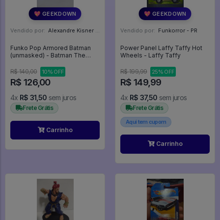
💖 GEEKDOWN
💖 GEEKDOWN
Vendido por:
Alexandre Kisner - PR
Vendido por:
Funkorror - PR
Funko Pop Armored Batman
Power Panel Laffy Taffy Hot
(unmasked) - Batman The
Wheels - Laffy Taffy
Dark Knight Returns #113
R$ 140,00
R$ 199,99
10% OFF
25% OFF
R$ 126,00
R$ 149,99
4x
R$ 31,50
sem juros
4x
R$ 37,50
sem juros
Frete Grátis
Frete Grátis
Aqui tem cupom
Carrinho
Carrinho