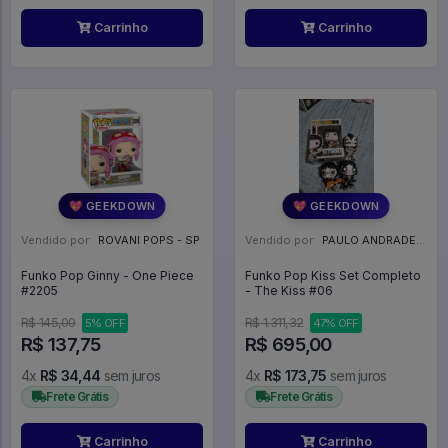
Carrinho
Carrinho
💖 GEEKDOWN
💖 GEEKDOWN
Vendido por:
ROVANI POPS - SP
Vendido por:
PAULO ANDRADE - RJ
Funko Pop Ginny - One Piece
Funko Pop Kiss Set Completo
#2205
- The Kiss #06
R$ 145,00
R$ 1.311,32
5% OFF
47% OFF
R$ 137,75
R$ 695,00
4x
R$ 34,44
sem juros
4x
R$ 173,75
sem juros
Frete Grátis
Frete Grátis
Carrinho
Carrinho