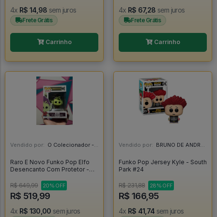
4x
R$ 14,98
sem juros
4x
R$ 67,28
sem juros
Frete Grátis
Frete Grátis
Carrinho
Carrinho
Vendido por:
O Colecionador - SP
Vendido por:
BRUNO DE ANDRADE CLEMENTE - SC
Raro E Novo Funko Pop Elfo
Funko Pop Jersey Kyle - South
Desencanto Com Protetor -
Park #24
Disenchantment #593
R$ 649,99
R$ 231,88
20% OFF
28% OFF
R$ 519,99
R$ 166,95
4x
R$ 130,00
sem juros
4x
R$ 41,74
sem juros