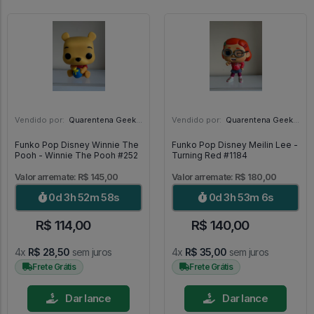
Vendido por:
Quarentena Geek Store - SP
Vendido por:
Quarentena Geek Store - SP
Funko Pop Disney Winnie The
Funko Pop Disney Meilin Lee -
Pooh - Winnie The Pooh #252
Turning Red #1184
Valor arremate: R$ 145,00
Valor arremate: R$ 180,00
0d 3h 52m 57s
0d 3h 53m 5s
R$ 114,00
R$ 140,00
4x
R$ 28,50
sem juros
4x
R$ 35,00
sem juros
Frete Grátis
Frete Grátis
Dar lance
Dar lance