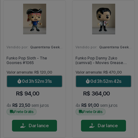
Vendido por:
Quarentena Geek Store - SP
Vendido por:
Quarentena Geek Store - SP
Funko Pop Sloth - The
Funko Pop Danny Zuko
Goonies #1065
(carnival) - Movies Grease
#555
Valor arremate: R$ 120,00
Valor arremate: R$ 470,00
0d 3h 52m 30s
0d 3h 52m 41s
R$ 94,00
R$ 364,00
4x
R$ 23,50
sem juros
4x
R$ 91,00
sem juros
Frete Grátis
Frete Grátis
Dar lance
Dar lance