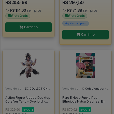
R$ 455,99
R$ 297,50
4x
R$ 114,00
sem juros
4x
R$ 74,38
sem juros
Frete Grátis
Frete Grátis
Aqui tem cupom
Carrinho
Carrinho
Vendido por:
EC COLLECTION - SP
Vendido por:
O Colecionador - SP
Action Figure Albedo Desktop
Raro E Novo Funko Pop
Cute Ver Taito - Overlord -
Etherious Natsu Dragneel End
Overlord
Com Protetor - Fairy Tail #839
R$ 329,90
R$ 870,92
15% OFF
15% OFF