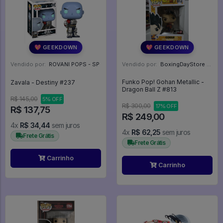
💖 GEEKDOWN
💖 GEEKDOWN
Vendido por:
ROVANI POPS - SP
Vendido por:
BoxingDayStore - GO
Funko Pop! Gohan Metallic -
Zavala - Destiny #237
Dragon Ball Z #813
R$ 145,00
5% OFF
R$ 300,00
17% OFF
R$ 137,75
R$ 249,00
4x
R$ 34,44
sem juros
4x
R$ 62,25
sem juros
Frete Grátis
Frete Grátis
Carrinho
Carrinho