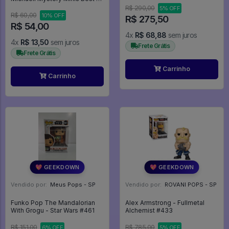
Anime Series - Black Butler
R$ 290,00
5% OFF
R$ 60,00
10% OFF
R$ 275,50
R$ 54,00
4x
R$ 68,88
sem juros
4x
R$ 13,50
sem juros
Frete Grátis
Frete Grátis
Carrinho
Carrinho
💖 GEEKDOWN
💖 GEEKDOWN
Vendido por:
Meus Pops - SP
Vendido por:
ROVANI POPS - SP
Funko Pop The Mandalorian
Alex Armstrong - Fullmetal
With Grogu - Star Wars #461
Alchemist #433
R$ 151,00
R$ 785,00
6% OFF
5% OFF