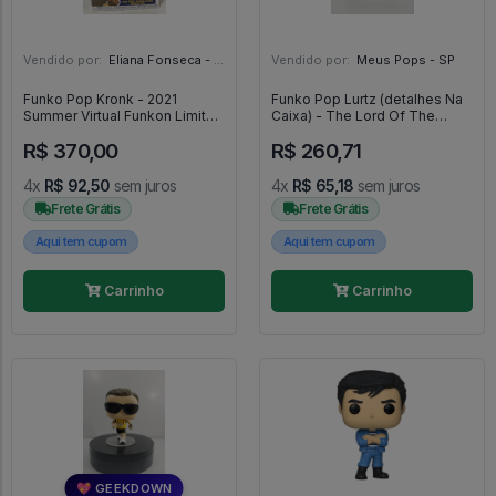
Vendido por:
Eliana Fonseca - SP
Vendido por:
Meus Pops - SP
Funko Pop Kronk - 2021
Funko Pop Lurtz (detalhes Na
Summer Virtual Funkon Limited
Caixa) - The Lord Of The
Edition - A Nova Onda Do
Rings #533
R$ 370,00
R$ 260,71
Imperador - #1041 - FUNKO
POP #1041
4x
R$ 92,50
sem juros
4x
R$ 65,18
sem juros
Frete Grátis
Frete Grátis
Aqui tem cupom
Aqui tem cupom
Carrinho
Carrinho
💖 GEEKDOWN