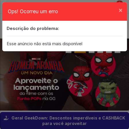
0
×
Ops! Ocorreu um erro
Login
| Entrar
Descrição do problema:
Minha Conta
Esse anúncio não está mais disponível
Geral GeekDown: Descontos imperdíveis e CASHBACK
para você aproveitar