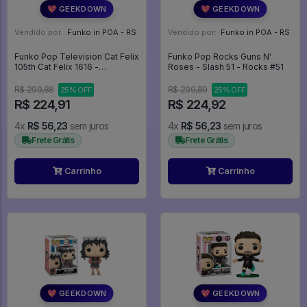
💖 GEEKDOWN
💖 GEEKDOWN
Vendido por:
Funko in POA - RS
Vendido por:
Funko in POA - RS
Funko Pop Television Cat Felix
Funko Pop Rocks Guns N'
105th Cat Felix 1616 -
Roses - Slash 51 - Rocks #51
Television #1616
R$ 299,88
R$ 299,89
25% OFF
25% OFF
R$ 224,91
R$ 224,92
4x
R$ 56,23
sem juros
4x
R$ 56,23
sem juros
Frete Grátis
Frete Grátis
Carrinho
Carrinho
💖 GEEKDOWN
💖 GEEKDOWN