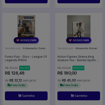
💖 GEEKDOWN
💖 GEEKDOWN
Vendido por:
Embaixador Geek - SP
Vendido por:
Alexandre Kisner - PR
Funko Pop - Silco - League Of
Action Figures Shama King
Legends #1604
Asakura You - Bandai Spirits -
SHAMAN KING
R$ 135,24
R$ 200,00
5% OFF
10% OFF
R$ 128,48
R$ 180,00
4x
R$ 32,12
sem juros
4x
R$ 45,00
sem juros
Frete Grátis
Frete Grátis
Carrinho
Carrinho