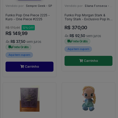
Vendido por:
Sempre Geek - SP
Vendido por:
Eliana Fonseca - SP
Funko Pop One Piece 2225 -
Funko Pop Morgan Stark &
Kuro - One Piece #2225
Tony Stark - Exclusivo Pop In A
Box - Marvel Avengers - #2 -
R$ 370,00
FUNKO POP #2
R$ 170,44
12% OFF
R$ 149,99
4x
R$ 92,50
sem juros
4x
R$ 37,50
sem juros
Frete Grátis
Frete Grátis
Aqui tem cupom
Aqui tem cupom
Carrinho
Carrinho