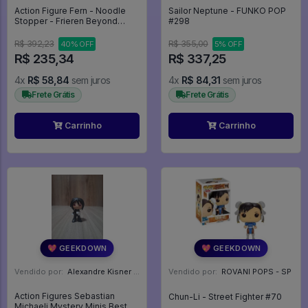
Action Figure Fern - Noodle
Sailor Neptune - FUNKO POP
Stopper - Frieren Beyond
#298
Journey's End
R$ 392,23
R$ 355,00
40% OFF
5% OFF
R$ 235,34
R$ 337,25
4x
R$ 58,84
sem juros
4x
R$ 84,31
sem juros
Frete Grátis
Frete Grátis
Carrinho
Carrinho
💖 GEEKDOWN
💖 GEEKDOWN
Vendido por:
Alexandre Kisner - PR
Vendido por:
ROVANI POPS - SP
Action Figures Sebastian
Chun-Li - Street Fighter #70
Michaeli Mystery Minis Best of