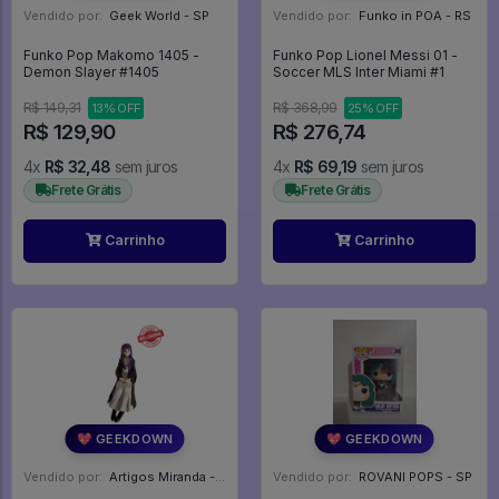
Vendido por:
Geek World - SP
Vendido por:
Funko in POA - RS
Funko Pop Makomo 1405 -
Funko Pop Lionel Messi 01 -
Demon Slayer #1405
Soccer MLS Inter Miami #1
R$ 149,31
R$ 368,99
13% OFF
25% OFF
R$ 129,90
R$ 276,74
4x
R$ 32,48
sem juros
4x
R$ 69,19
sem juros
Frete Grátis
Frete Grátis
Carrinho
Carrinho
💖 GEEKDOWN
💖 GEEKDOWN
Vendido por:
Artigos Miranda - RJ
Vendido por:
ROVANI POPS - SP