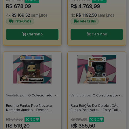
10% OFF
10% OFF
R$ 678,09
R$ 4.769,99
4x
R$ 169,52
sem juros
4x
R$ 1.192,50
sem juros
Frete Grátis
Frete Grátis
Carrinho
Carrinho
Vendido por:
O Colecionador - SP
Vendido por:
O Colecionador - SP
Enorme Funko Pop Nezuko
Rara EdiÇÃo De CelebraÇÃo
Kamado Jumbo - Demon
Funko Pop Natsu - Fairy Tail
Slayer #1892
#67
R$ 649,00
R$ 395,00
20% OFF
10% OFF
R$ 519,20
R$ 355,50