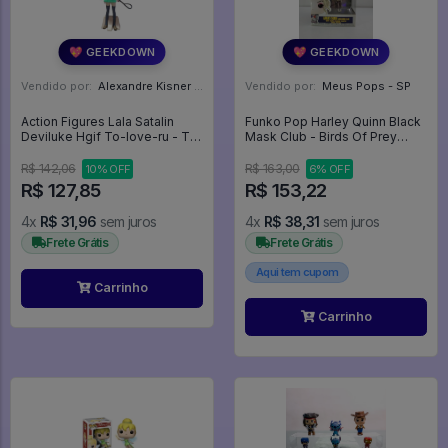
💖 GEEKDOWN
💖 GEEKDOWN
Vendido por:
Alexandre Kisner - PR
Vendido por:
Meus Pops - SP
Action Figures Lala Satalin
Funko Pop Harley Quinn Black
Deviluke Hgif To-love-ru - To
Mask Club - Birds Of Prey
Love Ru
#303
R$ 142,06
R$ 163,00
10% OFF
6% OFF
R$ 127,85
R$ 153,22
4x
R$ 31,96
sem juros
4x
R$ 38,31
sem juros
Frete Grátis
Frete Grátis
Aqui tem cupom
Carrinho
Carrinho