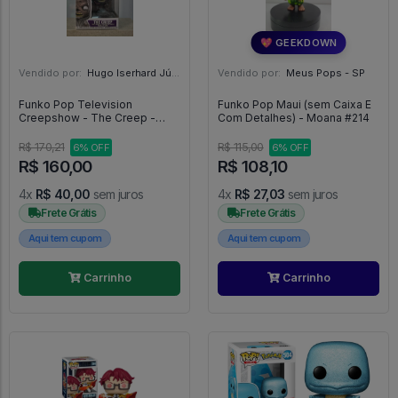
💖 GEEKDOWN
Vendido por:
Hugo Iserhard Júnior - RS
Vendido por:
Meus Pops - SP
Funko Pop Television
Funko Pop Maui (sem Caixa E
Creepshow - The Creep -
Com Detalhes) - Moana #214
Television Creepshow #990
R$ 170,21
R$ 115,00
6% OFF
6% OFF
R$ 160,00
R$ 108,10
4x
R$ 40,00
sem juros
4x
R$ 27,03
sem juros
Frete Grátis
Frete Grátis
Aqui tem cupom
Aqui tem cupom
Carrinho
Carrinho