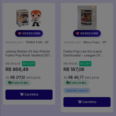
💖 GEEKDOWN
💖 GEEKDOWN
Vendido por:
TENDA FUN - SP
Vendido por:
Meus Pops - SP
Johnny Rotten 20 Sex Pistols
Funko Pop Lee Sin (caixa
Funko Pop Rock Vaulted (2012)
Danificada) - League Of
- Rocks - #20 - Funko Pop -
Legends #3
#20 - FUNKO POP #20
R$ 964,99
R$ 199,00
10% OFF
6% OFF
R$ 868,49
R$ 187,06
4x
R$ 217,12
sem juros
4x
R$ 46,77
sem juros
Frete Grátis
Frete Grátis
Aqui tem cupom
Carrinho
Carrinho