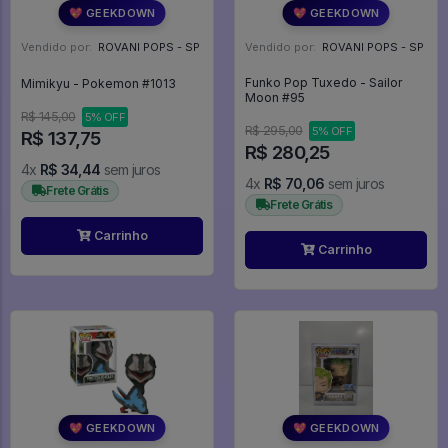
💖 GEEKDOWN
💖 GEEKDOWN
Vendido por:
ROVANI POPS - SP
Vendido por:
ROVANI POPS - SP
Funko Pop Tuxedo - Sailor
Mimikyu - Pokemon #1013
Moon #95
R$ 145,00
5% OFF
R$ 295,00
5% OFF
R$ 137,75
R$ 280,25
4x
R$ 34,44
sem juros
4x
R$ 70,06
sem juros
Frete Grátis
Frete Grátis
Carrinho
Carrinho
💖 GEEKDOWN
💖 GEEKDOWN