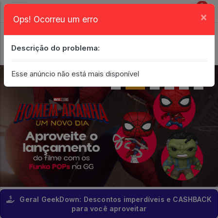
0
×
Ops! Ocorreu um erro
Login
| Entrar
Descrição do problema:
Minha Conta
Esse anúncio não está mais disponível
Geral GeekDown: Descontos imperdíveis e CASHBACK
para você aproveitar