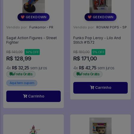
💖 GEEKDOWN
💖 GEEKDOWN
Vendido por:
Funkorror - PR
Vendido por:
ROVANI POPS - SP
Sagat Action Figures - Street
Funko Pop Leroy - Lilo And
Fighter
Stitch #1572
R$ 149,99
R$ 180,00
14% OFF
5% OFF
R$ 128,99
R$ 171,00
4x
R$ 32,25
sem juros
4x
R$ 42,75
sem juros
Frete Grátis
Frete Grátis
Aqui tem cupom
Carrinho
Carrinho