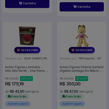
Carrinho
Carrinho
💖 GEEKDOWN
💖 GEEKDOWN
Vendido por:
GEEK GAMES FRIEND - RJ
Vendido por:
YBR Imports - SP
Action Figures Luminária -
Action Figures Pelúcia Garfield
Hito-hito No Mi - One Piece -
Gigante (entrego Em Mãos) -
BANDAI SPIRITS
PELÚCIA
R$ 218,99
R$ 500,00
20% OFF
30% OFF
R$ 175,19
R$ 350,00
4x
R$ 43,80
sem juros
4x
R$ 87,50
sem juros
Frete Grátis
Frete Grátis
Aqui tem cupom
Aqui tem cupom