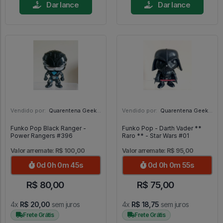
Dar lance
Dar lance
Vendido por:
Quarentena Geek Store - SP
Vendido por:
Quarentena Geek Store - SP
Funko Pop Black Ranger -
Funko Pop - Darth Vader **
Power Rangers #396
Raro ** - Star Wars #01
Valor arremate: R$ 100,00
Valor arremate: R$ 95,00
0d 0h 0m 43s
0d 0h 0m 53s
R$ 80,00
R$ 75,00
4x
R$ 20,00
sem juros
4x
R$ 18,75
sem juros
Frete Grátis
Frete Grátis