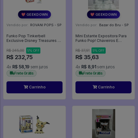
💖 GEEKDOWN
💖 GEEKDOWN
Vendido por:
ROVANI POPS - SP
Vendido por:
Bazar do Bru - SP
Funko Pop Tinkerbell
Mini Estante Expositora Para
Exclusive Disney Treasures -
Funko Pop! Chaveiros E
Disney #295
Mystery Minis - Expositor
R$ 245,00
R$ 37,51
5% OFF
5% OFF
R$ 232,75
R$ 35,63
4x
R$ 58,19
sem juros
4x
R$ 8,91
sem juros
Frete Grátis
Frete Grátis
Carrinho
Carrinho