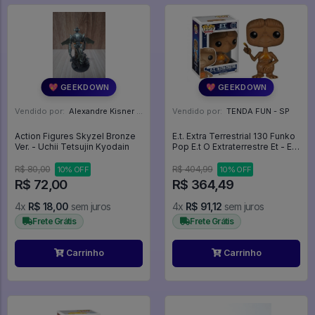
💖 GEEKDOWN
💖 GEEKDOWN
Vendido por:
Alexandre Kisner - PR
Vendido por:
TENDA FUN - SP
Action Figures Skyzel Bronze
E.t. Extra Terrestrial 130 Funko
Ver. - Uchii Tetsujin Kyodain
Pop E.t O Extraterrestre Et - E.t.
The Extra-terrestrial - #130 -
Funko Pop - #130 - FUNKO
R$ 80,00
R$ 404,99
10% OFF
10% OFF
POP #130
R$ 72,00
R$ 364,49
4x
R$ 18,00
sem juros
4x
R$ 91,12
sem juros
Frete Grátis
Frete Grátis
Carrinho
Carrinho