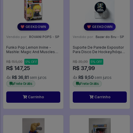
💖 GEEKDOWN
💖 GEEKDOWN
Vendido por:
ROVANI POPS - SP
Vendido por:
Bazar do Bru - SP
Funko Pop Lemon Irvine -
Suporte De Parede Expositor
Mashle: Magic And Muscles
Para Disco De Hockey/hóquei
#2186
- Expositor
R$ 155,00
R$ 39,99
5% OFF
5% OFF
R$ 147,25
R$ 37,99
4x
R$ 36,81
sem juros
4x
R$ 9,50
sem juros
Frete Grátis
Frete Grátis
Carrinho
Carrinho