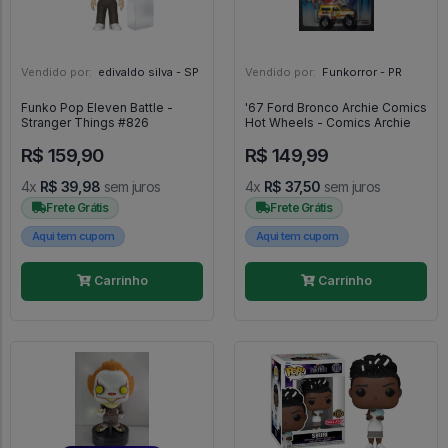
Vendido por:
edivaldo silva - SP
Vendido por:
Funkorror - PR
Funko Pop Eleven Battle -
'67 Ford Bronco Archie Comics
Stranger Things #826
Hot Wheels - Comics Archie
R$ 159,90
R$ 149,99
4x
R$ 39,98
sem juros
4x
R$ 37,50
sem juros
Frete Grátis
Frete Grátis
Aqui tem cupom
Aqui tem cupom
Carrinho
Carrinho