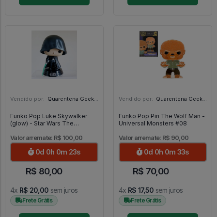
Vendido por:
Quarentena Geek Store - SP
Vendido por:
Quarentena Geek Store - SP
Funko Pop Luke Skywalker
Funko Pop Pin The Wolf Man -
(glow) - Star Wars The
Universal Monsters #08
Mandalorian #501
Valor arremate: R$ 100,00
Valor arremate: R$ 90,00
0d 0h 0m 21s
0d 0h 0m 31s
R$ 80,00
R$ 70,00
4x
R$ 20,00
sem juros
4x
R$ 17,50
sem juros
Frete Grátis
Frete Grátis