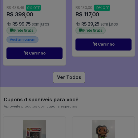
Of The Rings #636
Ball Z
R$ 438,46
R$ 130,00
9% OFF
10% OFF
R$ 399,00
R$ 117,00
4x
R$ 99,75
sem juros
4x
R$ 29,25
sem juros
Frete Grátis
Frete Grátis
Aqui tem cupom
Carrinho
Carrinho
Ver Todos
Cupons disponíveis para você
Aproveite produtos com cupons especiais