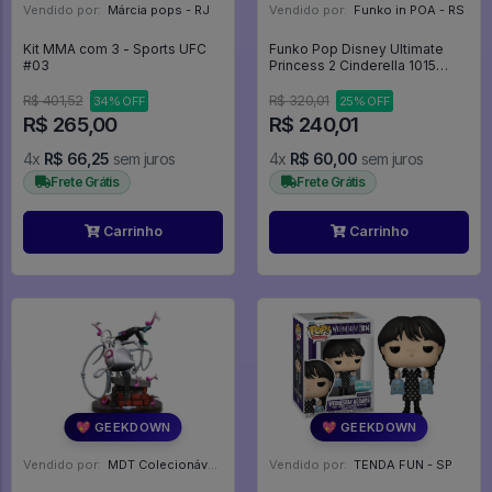
Vendido por:
Márcia pops - RJ
Vendido por:
Funko in POA - RS
Kit MMA com 3 - Sports UFC
Funko Pop Disney Ultimate
#03
Princess 2 Cinderella 1015
Princesas Cinderela - Disney
#1015
R$ 401,52
R$ 320,01
34% OFF
25% OFF
R$ 265,00
R$ 240,01
4x
R$ 66,25
sem juros
4x
R$ 60,00
sem juros
Frete Grátis
Frete Grátis
Carrinho
Carrinho
💖 GEEKDOWN
💖 GEEKDOWN
Vendido por:
MDT Colecionáveis - DF
Vendido por:
TENDA FUN - SP