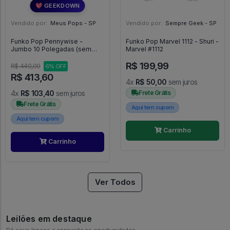
💖 GEEKDOWN
Vendido por:
Meus Pops - SP
Vendido por:
Sempre Geek - SP
Funko Pop Pennywise -
Funko Pop Marvel 1112 - Shuri -
Jumbo 10 Polegadas (sem
Marvel #1112
Caixa) - It Chapter Two #786
R$ 199,99
R$ 440,00
6% OFF
R$ 413,60
4x
R$ 50,00
sem juros
4x
R$ 103,40
sem juros
Frete Grátis
Frete Grátis
Aqui tem cupom
Aqui tem cupom
Carrinho
Carrinho
Ver Todos
Leilões em destaque