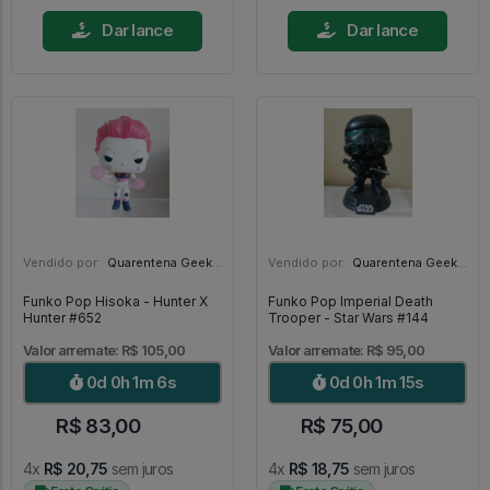
Dar lance
Dar lance
Vendido por:
Quarentena Geek Store - SP
Vendido por:
Quarentena Geek Store - SP
Funko Pop Hisoka - Hunter X
Funko Pop Imperial Death
Hunter #652
Trooper - Star Wars #144
Valor arremate: R$ 105,00
Valor arremate: R$ 95,00
0d 0h 1m 4s
0d 0h 1m 13s
R$ 83,00
R$ 75,00
4x
R$ 20,75
sem juros
4x
R$ 18,75
sem juros