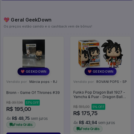
💖 Geral GeekDown
Os preços estão caindo e o cashback vem de bônus!
💖 GEEKDOWN
💖 GEEKDOWN
Vendido por:
Márcia pops - RJ
Vendido por:
ROVANI POPS - SP
Funko Pop Dragon Ball 1927 -
Bronn - Game Of Thrones #39
Yamcha & Puar - Dragon Ball
#1927
R$ 397,96
51% OFF
R$ 185,00
5% OFF
R$ 195,00
R$ 175,75
4x
R$ 48,75
sem juros
4x
R$ 43,94
sem juros
Frete Grátis
Frete Grátis