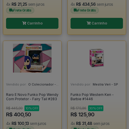
4x
R$ 21,25
sem juros
4x
R$ 434,56
sem juros
Frete Grátis
Frete Grátis
Carrinho
Carrinho
Vendido por:
O Colecionador - SP
Vendido por:
Mestra Veri - SP
Raro E Novo Funko Pop Wendy
Funko Pop Western Ken -
Com Protetor - Fairy Tail #283
Barbie #1446
R$ 445,00
R$ 179,86
10% OFF
30% OFF
R$ 400,50
R$ 125,90
4x
R$ 100,13
sem juros
4x
R$ 31,48
sem juros