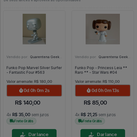
Dê seus lances e aproveite as oportunidades
Vendido por:
Quarentena Geek Store - SP
Vendido por:
Quarentena Geek Store - SP
Funko Pop Marvel Silver Surfer
Funko Pop - Princess Leia **
- Fantastic Four #563
Raro ** - Star Wars #04
Valor arremate: R$ 180,00
Valor arremate: R$ 110,00
0d 0h 0m 0s
0d 0h 0m 11s
R$ 140,00
R$ 85,00
4x
R$ 35,00
sem juros
4x
R$ 21,25
sem juros
Frete Grátis
Frete Grátis
Dar lance
Dar lance