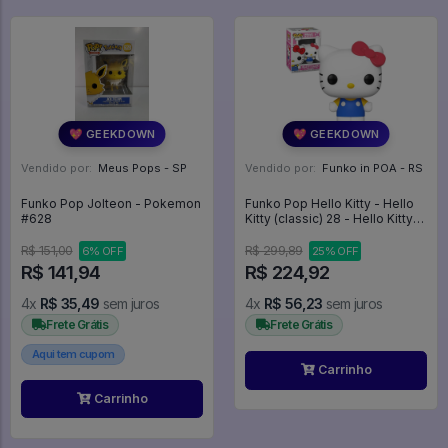
💖 GEEKDOWN
💖 GEEKDOWN
Vendido por:
Meus Pops - SP
Vendido por:
Funko in POA - RS
Funko Pop Jolteon - Pokemon
Funko Pop Hello Kitty - Hello
#628
Kitty (classic) 28 - Hello Kitty
#28
R$ 151,00
R$ 299,89
6% OFF
25% OFF
R$ 141,94
R$ 224,92
4x
R$ 35,49
sem juros
4x
R$ 56,23
sem juros
Frete Grátis
Frete Grátis
Aqui tem cupom
Carrinho
Carrinho