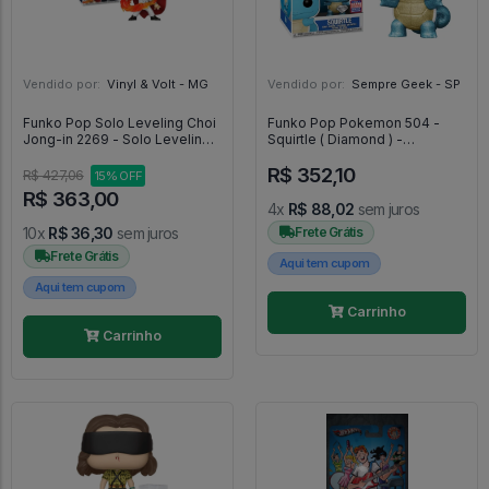
Vendido por:
Vinyl & Volt - MG
Vendido por:
Sempre Geek - SP
Funko Pop Solo Leveling Choi
Funko Pop Pokemon 504 -
Jong-in 2269 - Solo Leveling
Squirtle ( Diamond ) -
#2269
Pokemon #504
R$ 352,10
R$ 427,06
15% OFF
R$ 363,00
4x
R$ 88,02
sem juros
10x
R$ 36,30
sem juros
Frete Grátis
Frete Grátis
Aqui tem cupom
Aqui tem cupom
Carrinho
Carrinho