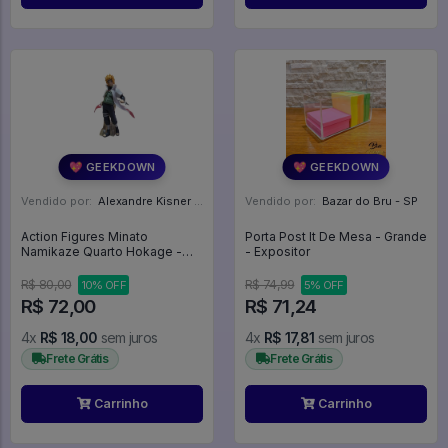
💖 GEEKDOWN
💖 GEEKDOWN
Vendido por:
Alexandre Kisner - PR
Vendido por:
Bazar do Bru - SP
Action Figures Minato
Porta Post It De Mesa - Grande
Namikaze Quarto Hokage -
- Expositor
Naruto Shippuden
R$ 80,00
R$ 74,99
10% OFF
5% OFF
R$ 72,00
R$ 71,24
4x
R$ 18,00
sem juros
4x
R$ 17,81
sem juros
Frete Grátis
Frete Grátis
Carrinho
Carrinho