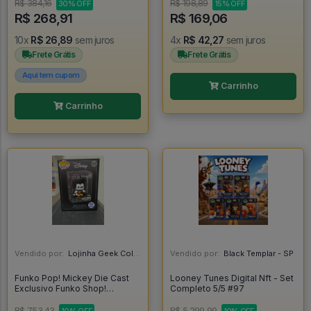
R$ 384,16
R$ 198,89
30% OFF
15% OFF
R$ 268,91
R$ 169,06
10x
R$ 26,89
sem juros
4x
R$ 42,27
sem juros
Frete Grátis
Frete Grátis
Aqui tem cupom
Carrinho
Carrinho
Vendido por:
Lojinha Geek Colecionáveis - DF
Vendido por:
Black Templar - SP
Funko Pop! Mickey Die Cast
Looney Tunes Digital Nft - Set
Exclusivo Funko Shop!
Completo 5/5 #97
(lacrado) - Mickey #07
R$ 753,43
R$ 5.299,99