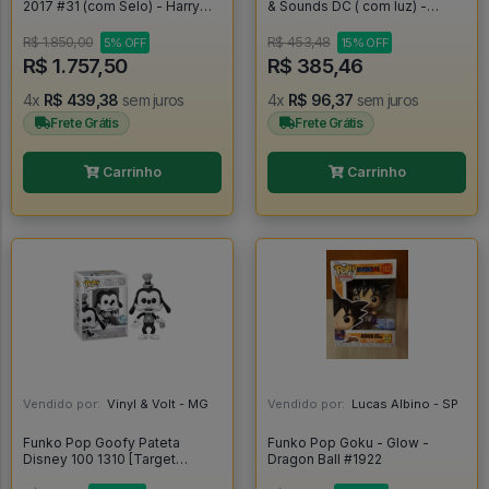
2017 #31 (com Selo) - Harry
& Sounds DC ( com luz) -
Potter #1
Batman #614
R$ 1.850,00
R$ 453,48
5% OFF
15% OFF
R$ 1.757,50
R$ 385,46
4x
R$ 439,38
sem juros
4x
R$ 96,37
sem juros
Frete Grátis
Frete Grátis
Carrinho
Carrinho
Vendido por:
Vinyl & Volt - MG
Vendido por:
Lucas Albino - SP
Funko Pop Goofy Pateta
Funko Pop Goku - Glow -
Disney 100 1310 [Target
Dragon Ball #1922
Exclusive] - Disney #1310