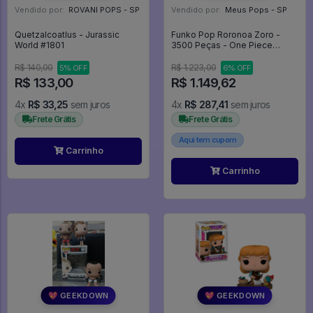
Vendido por:
ROVANI POPS - SP
Vendido por:
Meus Pops - SP
Quetzalcoatlus - Jurassic
Funko Pop Roronoa Zoro -
World #1801
3500 Peças - One Piece
#2178
R$ 140,00
R$ 1.223,00
5% OFF
6% OFF
R$ 133,00
R$ 1.149,62
4x
R$ 33,25
sem juros
4x
R$ 287,41
sem juros
Frete Grátis
Frete Grátis
Aqui tem cupom
Carrinho
Carrinho
💖 GEEKDOWN
💖 GEEKDOWN