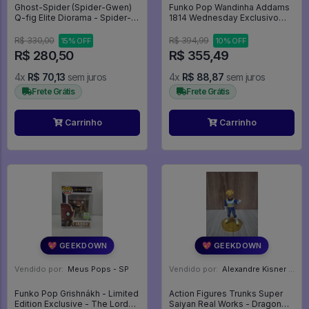
Ghost-Spider (Spider-Gwen)
Funko Pop Wandinha Addams
Q-fig Elite Diorama - Spider-
1814 Wednesday Exclusivo
man
9500 Peças - Familia Addams
- #1814 - Funko Pop - #1814 -
R$ 330,00
R$ 394,99
15% OFF
10% OFF
FUNKO POP #1814
R$ 280,50
R$ 355,49
4x
R$ 70,13
sem juros
4x
R$ 88,87
sem juros
Frete Grátis
Frete Grátis
Carrinho
Carrinho
💖 GEEKDOWN
💖 GEEKDOWN
Vendido por:
Meus Pops - SP
Vendido por:
Alexandre Kisner - PR
Funko Pop Grishnákh - Limited
Action Figures Trunks Super
Edition Exclusive - The Lord
Saiyan Real Works - Dragon