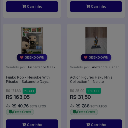
Carrinho
Carrinho
💖 GEEKDOWN
💖 GEEKDOWN
Vendido por:
Embaixador Geek - SP
Vendido por:
Alexandre Kisner - PR
Funko Pop - Heisuke With
Action Figures Haku Ninja
Piisuke - Sakamoto Days
Collection 1 - Naruto
#2062
R$ 171,63
R$ 35,00
5% OFF
10% OFF
R$ 163,05
R$ 31,50
4x
R$ 40,76
sem juros
4x
R$ 7,88
sem juros
Frete Grátis
Frete Grátis
Carrinho
Carrinho