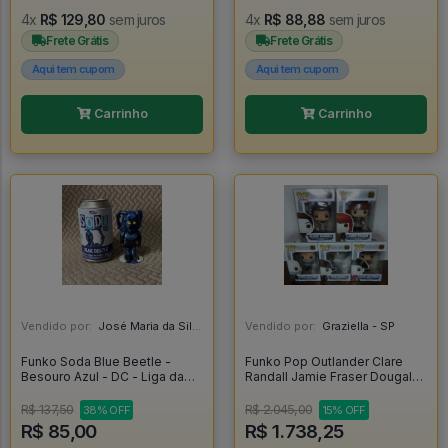
4x
R$ 129,80
sem juros
4x
R$ 88,88
sem juros
Frete Grátis
Frete Grátis
Aqui tem cupom
Aqui tem cupom
Carrinho
Carrinho
Vendido por:
José Maria da Silva Junior - AL
Vendido por:
Graziella - SP
Funko Soda Blue Beetle -
Funko Pop Outlander Clare
Besouro Azul - DC - Liga da
Randall Jamie Fraser Dougal
Justiça - Blue Beetle
Mackenzie Frank Randall Black
Jack Randall - Outlander #250
R$ 137,50
R$ 2.045,00
38% OFF
15% OFF
R$ 85,00
R$ 1.738,25