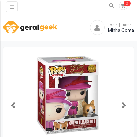
0
Login
| Entrar
Minha Conta
Previous
Next