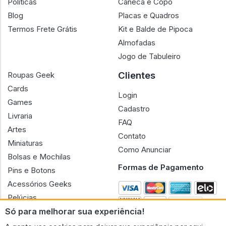
Políticas
Caneca e Copo
Blog
Placas e Quadros
Termos Frete Grátis
Kit e Balde de Pipoca
Almofadas
Jogo de Tabuleiro
Clientes
Roupas Geek
Cards
Login
Games
Cadastro
Livraria
FAQ
Artes
Contato
Miniaturas
Como Anunciar
Bolsas e Mochilas
Formas de Pagamento
Pins e Botons
Acessórios Geeks
Pelúcias
Só para melhorar sua experiência!
Bonecas