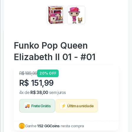
Funko Pop Queen
Elizabeth II 01 - #01
R$ 189,99
20% OFF
R$ 151,99
4x de
R$ 38,00
sem juros
🚚
⚡
Frete Grátis
Última unidade
Ganhe
152 GGCoins
nesta compra