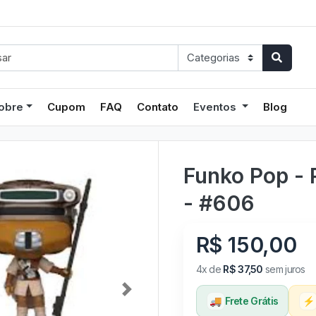
obre
Cupom
FAQ
Contato
Eventos
Blog
Funko Pop - 
- #606
R$ 150,00
4x de
R$ 37,50
sem juros
🚚
Frete Grátis
⚡