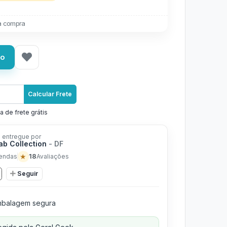
a compra
ho
Calcular Frete
a de frete grátis
 entregue por
ab Collection
- DF
★
18
endas
Avaliações
Seguir
balagem segura