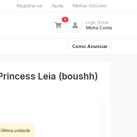
Registrar-se
Ajuda
Minhas GGcoins
0
Login
| Entrar
Minha Conta
Como Anunciar
Princess Leia (boushh)
Última unidade