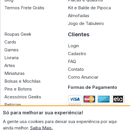
Termos Frete Grátis
Kit e Balde de Pipoca
Almofadas
Jogo de Tabuleiro
Clientes
Roupas Geek
Cards
Login
Games
Cadastro
Livraria
FAQ
Artes
Contato
Miniaturas
Como Anunciar
Bolsas e Mochilas
Formas de Pagamento
Pins e Botons
Acessórios Geeks
Pelúcias
Só para melhorar sua experiência!
Bonecas
A gente usa cookies para deixar sua experiência por aqui
ainda melhor.
Saiba Mais.