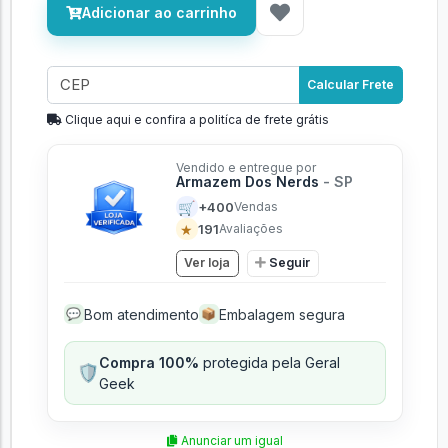
Adicionar ao carrinho
Calcular Frete
Clique aqui e confira a politíca de frete grátis
Vendido e entregue por
Armazem Dos Nerds
- SP
🛒
+400
Vendas
★
191
Avaliações
Ver loja
Seguir
Bom atendimento
Embalagem segura
💬
📦
Compra 100%
protegida pela Geral
🛡️
Geek
Anunciar um igual