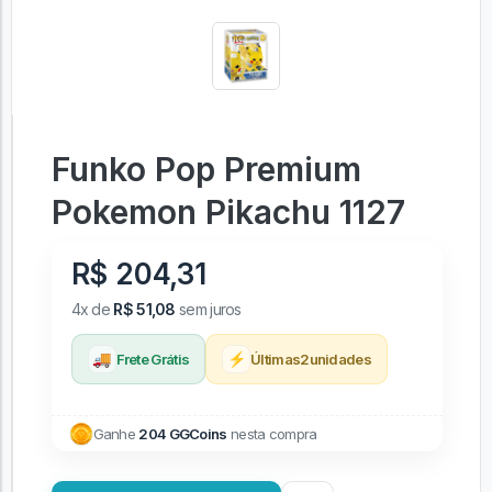
Funko Pop Premium
Pokemon Pikachu 1127
R$ 204,31
4x de
R$ 51,08
sem juros
🚚
⚡
Frete Grátis
Últimas
2
unidades
Ganhe
204 GGCoins
nesta compra