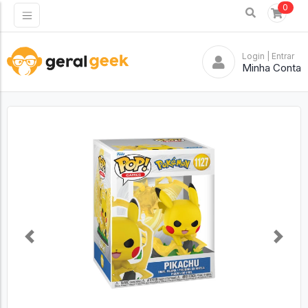
0
Login
| Entrar
Minha Conta
Previous
Next