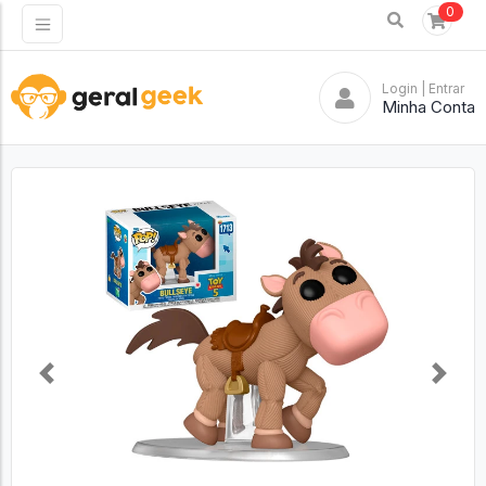
0
Login
| Entrar
Minha Conta
Previous
Next