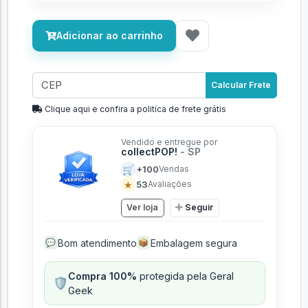
Adicionar ao carrinho
Calcular Frete
Clique aqui e confira a politíca de frete grátis
Vendido e entregue por
collectPOP!
- SP
🛒
+100
Vendas
★
53
Avaliações
Ver loja
Seguir
Bom atendimento
Embalagem segura
💬
📦
Compra 100%
protegida pela Geral
🛡️
Geek