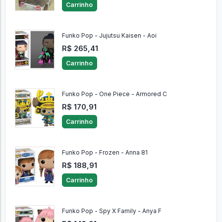
Carrinho
Funko Pop - Jujutsu Kaisen - Aoi
R$ 265,41
Carrinho
Funko Pop - One Piece - Armored C
R$ 170,91
Carrinho
Funko Pop - Frozen - Anna 81
R$ 188,91
Carrinho
Funko Pop - Spy X Family - Anya F