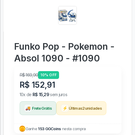
Funko Pop - Pokemon -
Absol 1090 - #1090
R$ 169,90
10% OFF
R$ 152,91
10x de
R$ 15,29
sem juros
🚚
⚡
Frete Grátis
Últimas
2
unidades
Ganhe
153 GGCoins
nesta compra