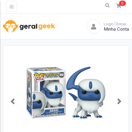
0
Login
| Entrar
Minha Conta
Previous
Next