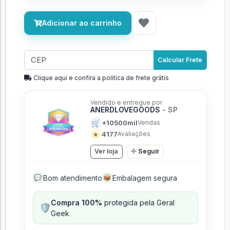
Adicionar ao carrinho
Calcular Frete
Clique aqui e confira a politíca de frete grátis
Vendido e entregue por
ANERDLOVEGOODS
- SP
🛒
+10500mil
Vendas
★
4177
Avaliações
Ver loja
Seguir
Bom atendimento
Embalagem segura
💬
📦
Compra 100%
protegida pela Geral
🛡️
Geek