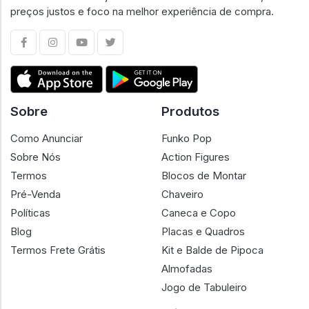
A Geral Geek é um marketplace especializado em cultura
geek, criado para oferecer segurança, transparência e
confiança em cada negociação. Conectamos
colecionadores e lojistas em um ambiente confiável, com
preços justos e foco na melhor experiência de compra.
Sobre
Produtos
Como Anunciar
Funko Pop
Sobre Nós
Action Figures
Termos
Blocos de Montar
Pré-Venda
Chaveiro
Políticas
Caneca e Copo
Blog
Placas e Quadros
Termos Frete Grátis
Kit e Balde de Pipoca