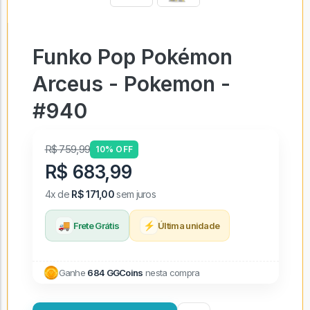
Funko Pop Pokémon
Arceus - Pokemon -
#940
R$ 759,99
10% OFF
R$ 683,99
4x de
R$ 171,00
sem juros
🚚
⚡
Frete Grátis
Última unidade