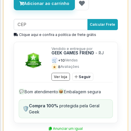
Ganhe
684 GGCoins
nesta compra
Adicionar ao carrinho
Calcular Frete
Clique aqui e confira a politíca de frete grátis
Vendido e entregue por
GEEK GAMES FRIEND
- RJ
🛒
+10
Vendas
★
8
Avaliações
Ver loja
Seguir
Bom atendimento
Embalagem segura
💬
📦
Compra 100%
protegida pela Geral
🛡️