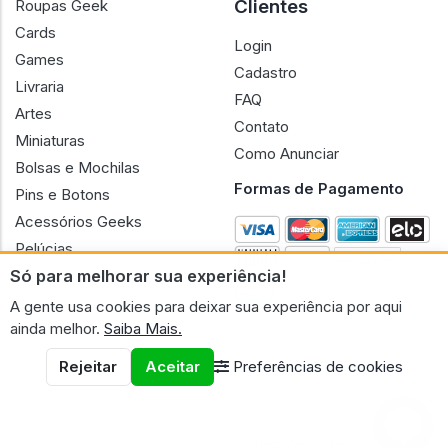
Almofadas
Jogo de Tabuleiro
Clientes
Roupas Geek
Cards
Login
Games
Cadastro
Livraria
FAQ
Artes
Contato
Miniaturas
Como Anunciar
Bolsas e Mochilas
Formas de Pagamento
Pins e Botons
Só para melhorar sua experiência!
Acessórios Geeks
A gente usa cookies para deixar sua experiência por aqui
Pelúcias
ainda melhor.
Saiba Mais.
Bonecas
Rejeitar
Aceitar
Preferências de cookies