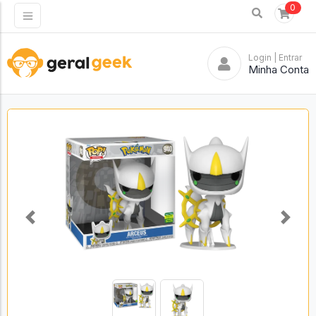
0
Login
| Entrar
Minha Conta
Previous
Next