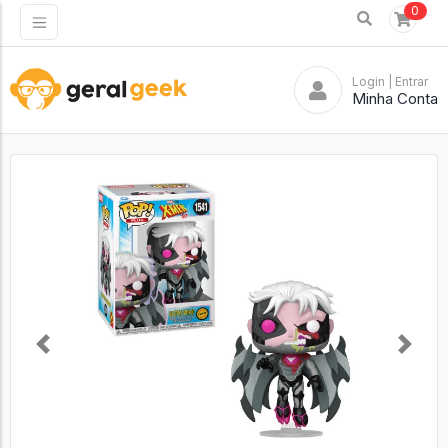
0
Login
| Entrar
Minha Conta
Previous
Next