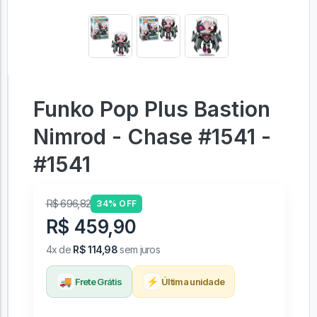
Funko Pop Plus Bastion
Nimrod - Chase #1541 -
#1541
R$ 696,82
34% OFF
R$ 459,90
4x de
R$ 114,98
sem juros
🚚
⚡
Frete Grátis
Última unidade