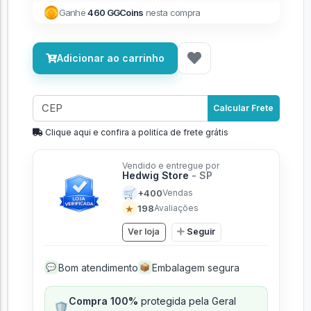
Ganhe
460 GGCoins
nesta compra
Adicionar ao carrinho
Calcular Frete
Clique aqui e confira a politíca de frete grátis
Vendido e entregue por
Hedwig Store
- SP
🛒
+400
Vendas
★
198
Avaliações
Ver loja
Seguir
Bom atendimento
Embalagem segura
💬
📦
Compra 100%
protegida pela Geral
🛡️