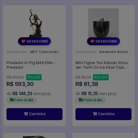
💖 GEEKDOWN
💖 GEEKDOWN
Vendido por:
MDT Colecionáveis - DF
Vendido por:
Alexandre Kisner - PR
Predador Q-Fig MAX Elite -
Mini Figure Yuri Katsuki Ishou
Predador
Ver. Yuri!!! On Ice Kitan Club
Putitto - Yuri!!! On ICE
R$ 698,00
R$ 68,20
15% OFF
10% OFF
R$ 593,30
R$ 61,38
4x
R$ 148,33
sem juros
4x
R$ 15,35
sem juros
Frete Grátis
Frete Grátis
Carrinho
Carrinho