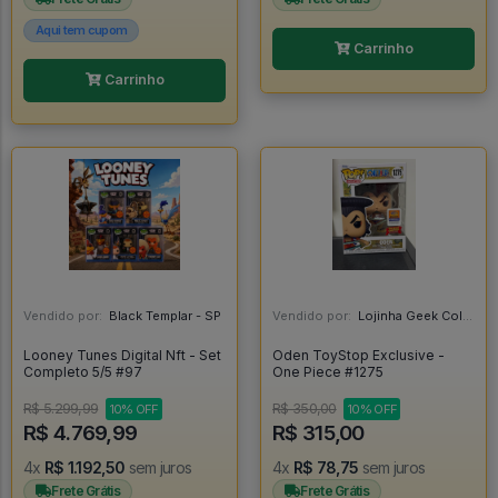
Aqui tem cupom
Carrinho
Carrinho
Vendido por:
Black Templar - SP
Vendido por:
Lojinha Geek Colecionáveis - DF
Looney Tunes Digital Nft - Set
Oden ToyStop Exclusive -
Completo 5/5 #97
One Piece #1275
R$ 5.299,99
R$ 350,00
10% OFF
10% OFF
R$ 4.769,99
R$ 315,00
4x
R$ 1.192,50
sem juros
4x
R$ 78,75
sem juros
Frete Grátis
Frete Grátis