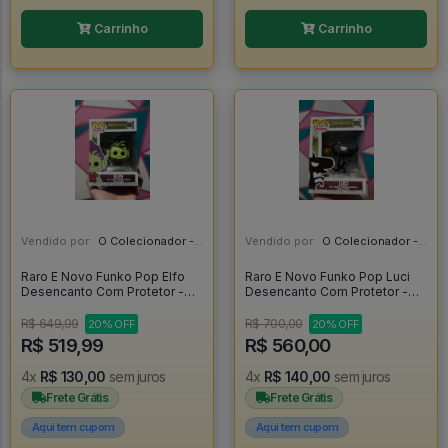
Carrinho
Carrinho
Vendido por:
O Colecionador - SP
Vendido por:
O Colecionador - SP
Raro E Novo Funko Pop Elfo
Raro E Novo Funko Pop Luci
Desencanto Com Protetor -
Desencanto Com Protetor -
Disenchantment #593
Disenchantment #592
R$ 649,99
R$ 700,00
20% OFF
20% OFF
R$ 519,99
R$ 560,00
4x
R$ 130,00
sem juros
4x
R$ 140,00
sem juros
Frete Grátis
Frete Grátis
Aqui tem cupom
Aqui tem cupom