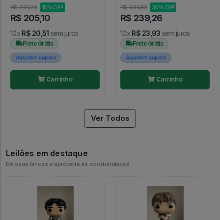
R$ 241,29
R$ 341,80
15% OFF
30% OFF
R$ 205,10
R$ 239,26
10x
R$ 20,51
sem juros
10x
R$ 23,93
sem juros
Frete Grátis
Frete Grátis
Aqui tem cupom
Aqui tem cupom
Carrinho
Carrinho
Ver Todos
Leilões em destaque
Dê seus lances e aproveite as oportunidades