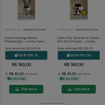
Vendido por:
Quarentena Geek Store - SP
Vendido por:
Quarentena Geek Store - SP
Funko Pop Bugs Bunny
Funko Pop Sylvester & Tweety
(Pernalonga) - Looney Tunes
(Piu-Piu & Frajola) - Looney
#307
Tunes #309
Valor arremate: R$ 200,00
Valor arremate: R$ 200,00
0d 1h 17m 5s
0d 1h 17m 15s
R$ 160,00
R$ 160,00
4x
R$ 40,00
sem juros
4x
R$ 40,00
sem juros
Frete Grátis
Frete Grátis
Dar lance
Dar lance