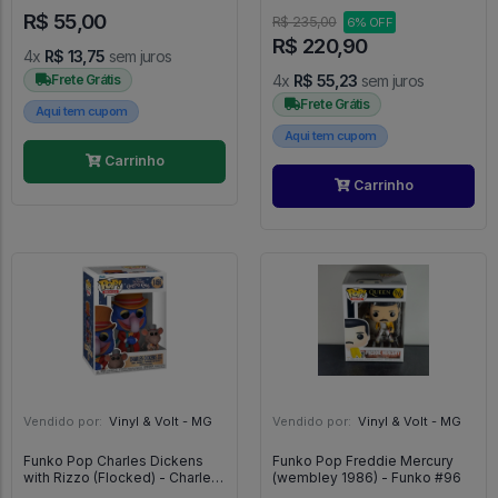
Ascendentes - Pokemon -
Possible #1583
R$ 55,00
Copag
R$ 235,00
6% OFF
R$ 220,90
4x
R$ 13,75
sem juros
Frete Grátis
4x
R$ 55,23
sem juros
Frete Grátis
Aqui tem cupom
Aqui tem cupom
Carrinho
Carrinho
Vendido por:
Vinyl & Volt - MG
Vendido por:
Vinyl & Volt - MG
Funko Pop Charles Dickens
Funko Pop Freddie Mercury
with Rizzo (Flocked) - Charles
(wembley 1986) - Funko #96
Dickens #1456