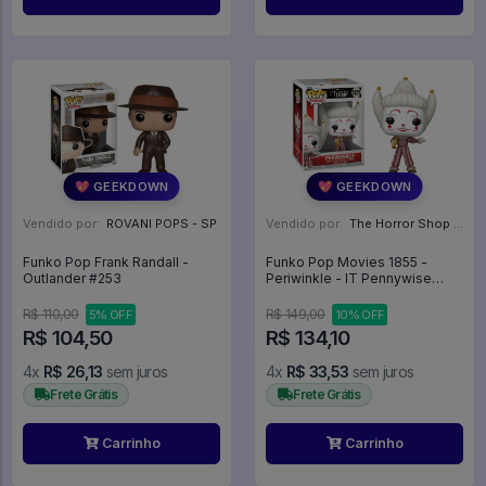
💖 GEEKDOWN
💖 GEEKDOWN
Vendido por:
ROVANI POPS - SP
Vendido por:
The Horror Shop - Colecionáveis - MG
Funko Pop Frank Randall -
Funko Pop Movies 1855 -
Outlander #253
Periwinkle - IT Pennywise
#1855
R$ 110,00
R$ 149,00
5% OFF
10% OFF
R$ 104,50
R$ 134,10
4x
R$ 26,13
sem juros
4x
R$ 33,53
sem juros
Frete Grátis
Frete Grátis
Carrinho
Carrinho