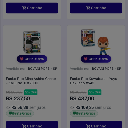
Carrinho
Carrinho
💖 GEEKDOWN
💖 GEEKDOWN
Vendido por:
ROVANI POPS - SP
Vendido por:
ROVANI POPS - SP
Funko Pop Mina Ashiro Chase
Funko Pop Kuwabara - Yuyu
- Kaiju No. 8 #2083
Hakusho #545
R$ 250,00
R$ 460,00
5% OFF
5% OFF
R$ 237,50
R$ 437,00
4x
R$ 59,38
sem juros
4x
R$ 109,25
sem juros
Frete Grátis
Frete Grátis
Carrinho
Carrinho