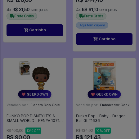
4x
R$ 31,50
sem juros
4x
R$ 61,10
sem juros
Frete Grátis
Frete Grátis
Aqui tem cupom
Carrinho
Carrinho
💖 GEEKDOWN
💖 GEEKDOWN
Vendido por:
Planeta Dos Colecionaveis - SP
Vendido por:
Embaixador Geek - SP
FUNKO POP DISNEY IT'S A
Funko Pop - Baby - Dragon
SMALL WORLD - KENYA 1071 -
Ball Gt #1636
Funko #1071
R$ 100,00
R$ 134,92
10% OFF
10% OFF
R$ 90,00
R$ 121,43