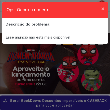
0
×
Ops! Ocorreu um erro
Login
| Entrar
Descrição do problema:
Minha Conta
Esse anúncio não está mais disponível
Geral GeekDown: Descontos imperdíveis e CASHBACK
para você aproveitar