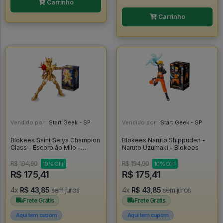
Carrinho
Carrinho
Vendido por:
Start Geek - SP
Vendido por:
Start Geek - SP
Blokees Saint Seiya Champion
Blokees Naruto Shippuden -
Class – Escorpião Milo -
Naruto Uzumaki - Blokees
Blokees
R$ 194,90
R$ 194,90
10% OFF
10% OFF
R$ 175,41
R$ 175,41
4x
R$ 43,85
sem juros
4x
R$ 43,85
sem juros
Frete Grátis
Frete Grátis
Aqui tem cupom
Aqui tem cupom