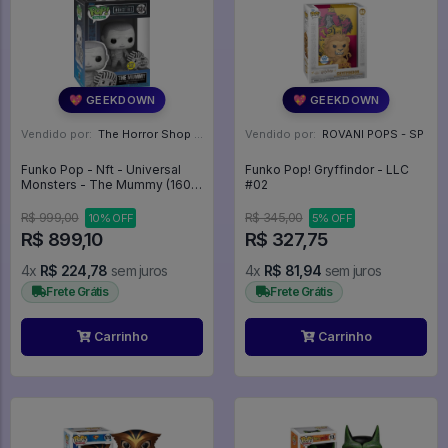
💖 GEEKDOWN
💖 GEEKDOWN
Vendido por:
The Horror Shop - Colecionáveis - MG
Vendido por:
ROVANI POPS - SP
Funko Pop - Nft - Universal
Funko Pop! Gryffindor - LLC
Monsters - The Mummy (1600
#02
Unidades) - Universal
Monsters #324
R$ 999,00
R$ 345,00
10% OFF
5% OFF
R$ 899,10
R$ 327,75
4x
R$ 224,78
sem juros
4x
R$ 81,94
sem juros
Frete Grátis
Frete Grátis
Carrinho
Carrinho