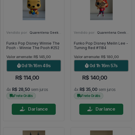
Vendido por:
Quarentena Geek Store - SP
Vendido por:
Quarentena Geek Store - SP
Funko Pop Disney Winnie The
Funko Pop Disney Meilin Lee -
Pooh - Winnie The Pooh #252
Turning Red #1184
Valor arremate: R$ 145,00
Valor arremate: R$ 180,00
0d 1h 16m 47s
0d 1h 16m 55s
R$ 114,00
R$ 140,00
4x
R$ 28,50
sem juros
4x
R$ 35,00
sem juros
Frete Grátis
Frete Grátis
Dar lance
Dar lance