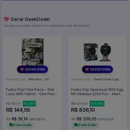
💖 Geral GeekDown
Os preços estão caindo e o cashback vem de bônus!
💖 GEEKDOWN
💖 GEEKDOWN
Vendido por:
Mendes - SC
Vendido por:
Geral Geek Loja - SP
Funko Pop! One Piece - Rob
Funko Pop Spacesuit With Egg
Lucci With Hattori - One Piece
Nft Release 2200 Pcs - Alien
#1997
#345
R$ 152,17
R$ 929,00
5% OFF
10% OFF
R$ 144,56
R$ 836,10
4x
R$ 36,14
sem juros
4x
R$ 209,03
sem juros
Frete Grátis
Frete Grátis