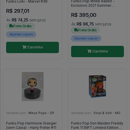
Funko Pop White Rabbit -
Funko Loki - Marvel #36
Exclusivo 2021 Summer
R$ 297,01
Convention Black Ligut - Alice
R$ 395,00
No País Das Maravilhas -
#1062 - FUNKO POP #1062
4x
R$ 74,25
sem juros
4x
R$ 98,75
sem juros
Frete Grátis
Frete Grátis
Aqui tem cupom
Aqui tem cupom
Carrinho
Carrinho
Vendido por:
Meus Pops - SP
Vendido por:
Vinyl & Volt - MG
Funko Pop Hermione Granger
Funko Pop Iron Maiden Freddy
(sem Caixa) - Harry Potter #11
Funk 11 [NFT Limited Edition