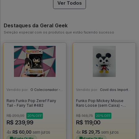
Ver Todos
Destaques da Geral Geek
Seleção especial com os produtos que estão fazendo sucesso
Vendido por:
O Colecionador - SP
Vendido por:
Covil dos Importados - SP
Raro Funko Pop Zeref Fairy
Funko Pop Mickey Mouse
Tail - Fairy Tail #482
Raro Loose (sem Caixa) -
Disney #64
R$ 299,99
R$ 148,75
20% OFF
20% OFF
R$ 239,99
R$ 119,00
4x
R$ 60,00
sem juros
4x
R$ 29,75
sem juros
Frete Grátis
Frete Grátis