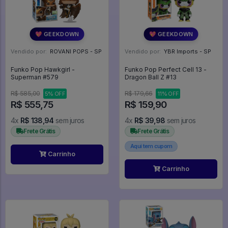
💖 GEEKDOWN
💖 GEEKDOWN
Vendido por:
ROVANI POPS - SP
Vendido por:
YBR Imports - SP
Funko Pop Hawkgirl -
Funko Pop Perfect Cell 13 -
Superman #579
Dragon Ball Z #13
R$ 585,00
R$ 179,66
5% OFF
11% OFF
R$ 555,75
R$ 159,90
4x
R$ 138,94
sem juros
4x
R$ 39,98
sem juros
Frete Grátis
Frete Grátis
Aqui tem cupom
Carrinho
Carrinho