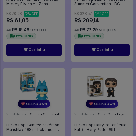
Mickey E Minnie - Zona
Summer Convention - DC
Criativa
Death Metal #397
R$ 70,28
R$ 328,57
12% OFF
12% OFF
R$ 61,85
R$ 289,14
4x
R$ 15,46
sem juros
4x
R$ 72,29
sem juros
Frete Grátis
Frete Grátis
Carrinho
Carrinho
💖 GEEKDOWN
💖 GEEKDOWN
Vendido por:
Gehlen Collectibles - RS
Vendido por:
Geral Geek Loja - SP
Funko Pop! Games: Pokémon
Funko Pop Harry Potter ( Yule
Munchlax #885 - Pokémon:
Ball ) - Harry Potter #91
Normal Type #885