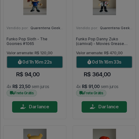
Vendido por:
Quarentena Geek Store - SP
Vendido por:
Quarentena Geek Store - SP
Funko Pop Sloth - The
Funko Pop Danny Zuko
Goonies #1065
(carnival) - Movies Grease
#555
Valor arremate: R$ 120,00
Valor arremate: R$ 470,00
0d 1h 16m 20s
0d 1h 16m 31s
R$ 94,00
R$ 364,00
4x
R$ 23,50
sem juros
4x
R$ 91,00
sem juros
Frete Grátis
Frete Grátis
Dar lance
Dar lance