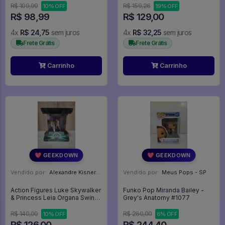
R$ 109,99
R$ 159,26
10% OFF
19% OFF
R$ 98,99
R$ 129,00
4x
R$ 24,75
sem juros
4x
R$ 32,25
sem juros
Frete Grátis
Frete Grátis
Carrinho
Carrinho
💖 GEEKDOWN
💖 GEEKDOWN
Vendido por:
Alexandre Kisner - PR
Vendido por:
Meus Pops - SP
Action Figures Luke Skywalker
Funko Pop Miranda Bailey -
& Princess Leia Organa Swing
Grey's Anatomy #1077
to Freedom Silver Anniversary
1977-2002 - Star Wars
R$ 140,00
R$ 260,00
10% OFF
6% OFF
R$ 126,00
R$ 244,40