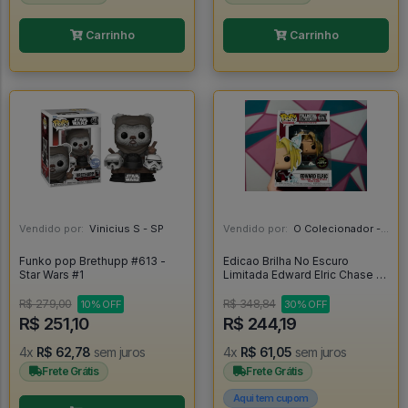
Carrinho
Carrinho
Vendido por:
Vinicius S - SP
Vendido por:
O Colecionador - SP
Funko pop Brethupp #613 -
Edicao Brilha No Escuro
Star Wars #1
Limitada Edward Elric Chase -
Fullmetal Alchemist #1179
R$ 279,00
R$ 348,84
10% OFF
30% OFF
R$ 251,10
R$ 244,19
4x
R$ 62,78
sem juros
4x
R$ 61,05
sem juros
Frete Grátis
Frete Grátis
Aqui tem cupom