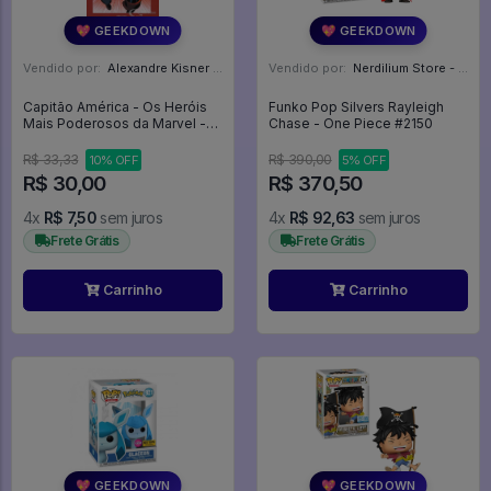
💖 GEEKDOWN
💖 GEEKDOWN
Vendido por:
Alexandre Kisner - PR
Vendido por:
Nerdilium Store - SP
Capitão América - Os Heróis
Funko Pop Silvers Rayleigh
Mais Poderosos da Marvel -
Chase - One Piece #2150
Volume 7 - Marvel #7
R$ 33,33
R$ 390,00
10% OFF
5% OFF
R$ 30,00
R$ 370,50
4x
R$ 7,50
sem juros
4x
R$ 92,63
sem juros
Frete Grátis
Frete Grátis
Carrinho
Carrinho
💖 GEEKDOWN
💖 GEEKDOWN