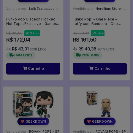
Vendido por:
Lolk Exclusives - SP
Vendido por:
Nerdilium Store - SP
Funko Pop Glaceon Flocked
Funko Pop! - One Piece -
Hot Topic Exclusivo - Games
Luffy com Bandeira - One
Pokémon #921
Piece #2214
R$ 215,05
R$ 170,00
20% OFF
5% OFF
R$ 172,04
R$ 161,50
4x
R$ 43,01
sem juros
4x
R$ 40,38
sem juros
Frete Grátis
Frete Grátis
Carrinho
Carrinho
💖 GEEKDOWN
💖 GEEKDOWN
Vendido por:
ROVANI POPS - SP
Vendido por:
ROVANI POPS - SP