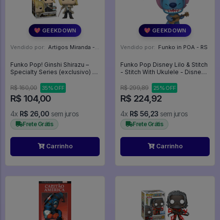
💖 GEEKDOWN
💖 GEEKDOWN
Vendido por:
Artigos Miranda - RJ
Vendido por:
Funko in POA - RS
Funko Pop! Ginshi Shirazu –
Funko Pop Disney Lilo & Stitch
Specialty Series (exclusivo) -
- Stitch With Ukulele - Disney
Tokyo Ghoul:re #1128
#1044
R$ 160,00
R$ 299,89
35% OFF
25% OFF
R$ 104,00
R$ 224,92
4x
R$ 26,00
sem juros
4x
R$ 56,23
sem juros
Frete Grátis
Frete Grátis
Carrinho
Carrinho