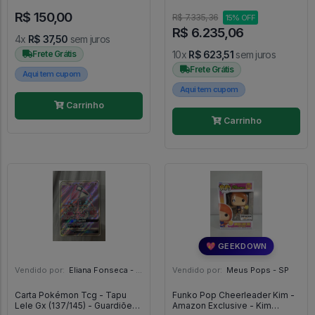
2430 PCs] - Iron Maiden #11
R$ 150,00
R$ 7.335,36
15% OFF
R$ 6.235,06
4x
R$ 37,50
sem juros
Frete Grátis
10x
R$ 623,51
sem juros
Frete Grátis
Aqui tem cupom
Aqui tem cupom
Carrinho
Carrinho
💖 GEEKDOWN
Vendido por:
Eliana Fonseca - SP
Vendido por:
Meus Pops - SP
Carta Pokémon Tcg - Tapu
Funko Pop Cheerleader Kim -
Lele Gx (137/145) - Guardiões
Amazon Exclusive - Kim