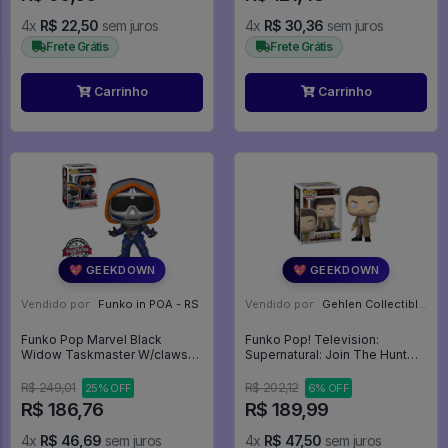
4x
R$ 22,50
sem juros
4x
R$ 30,36
sem juros
Frete Grátis
Frete Grátis
Carrinho
Carrinho
💖 GEEKDOWN
💖 GEEKDOWN
Vendido por:
Funko in POA - RS
Vendido por:
Gehlen Collectibles - RS
Funko Pop Marvel Black
Funko Pop! Television:
Widow Taskmaster W/claws
Supernatural: Join The Hunt
*ex* 610 - Promo150
Castiel GLOW Exclusive #1840
Treinador - Marvel #610
- Supernatural - Join The Hunt
R$ 249,01
R$ 202,12
25% OFF
6% OFF
#1840
R$ 186,76
R$ 189,99
4x
R$ 46,69
sem juros
4x
R$ 47,50
sem juros