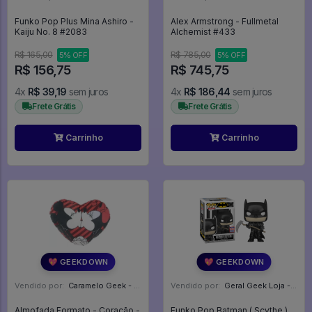
Funko Pop Plus Mina Ashiro -
Alex Armstrong - Fullmetal
Kaiju No. 8 #2083
Alchemist #433
R$ 165,00
R$ 785,00
5% OFF
5% OFF
R$ 156,75
R$ 745,75
4x
R$ 39,19
sem juros
4x
R$ 186,44
sem juros
Frete Grátis
Frete Grátis
Carrinho
Carrinho
💖 GEEKDOWN
💖 GEEKDOWN
Vendido por:
Caramelo Geek - DF
Vendido por:
Geral Geek Loja - SP
Almofada Formato - Coração -
Funko Pop Batman ( Scythe )