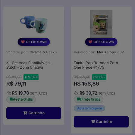
💖 GEEKDOWN
💖 GEEKDOWN
Vendido por:
Caramelo Geek - DF
Vendido por:
Meus Pops - SP
Kit Canecas EmpilhÁveis -
Funko Pop Roronoa Zoro -
Stitch - Zona Criativa
One Piece #1775
R$ 89,90
R$ 169,00
12% OFF
6% OFF
R$ 79,11
R$ 158,86
4x
R$ 19,78
sem juros
4x
R$ 39,72
sem juros
Frete Grátis
Frete Grátis
Aqui tem cupom
Carrinho
Carrinho