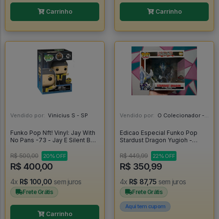
Carrinho
Carrinho
Vendido por:
Vinicius S - SP
Vendido por:
O Colecionador - SP
Funko Pop Nft! Vinyl: Jay With
Edicao Especial Funko Pop
No Pans -73 - Jay E Silent Bob
Stardust Dragon Yugioh -
#1
Yugioh #1064
R$ 500,00
R$ 449,99
20% OFF
22% OFF
R$ 400,00
R$ 350,99
4x
R$ 100,00
sem juros
4x
R$ 87,75
sem juros
Frete Grátis
Frete Grátis
Aqui tem cupom
Carrinho