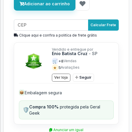
Adicionar ao carrinho
Calcular Frete
Clique aqui e confira a politíca de frete grátis
Vendido e entregue por
Enio Batista Cruz
- SP
🛒
+8
Vendas
★
5
Avaliações
Ver loja
Seguir
Embalagem segura
📦
Compra 100%
protegida pela Geral
🛡️
Geek
Anunciar um igual