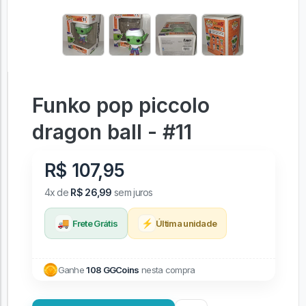
Funko pop piccolo
dragon ball - #11
R$ 107,95
4x de
R$ 26,99
sem juros
🚚
⚡
Frete Grátis
Última unidade
Ganhe
108 GGCoins
nesta compra