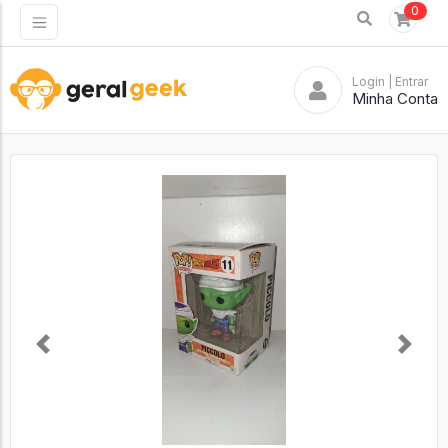
0
Login
| Entrar
Minha Conta
Previous
Next