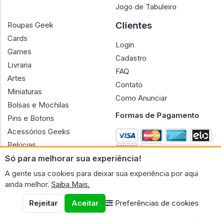
Jogo de Tabuleiro
Clientes
Roupas Geek
Cards
Login
Games
Cadastro
Livraria
FAQ
Artes
Contato
Miniaturas
Como Anunciar
Bolsas e Mochilas
Formas de Pagamento
Pins e Botons
Acessórios Geeks
Pelúcias
Só para melhorar sua experiência!
Bonecas
A gente usa cookies para deixar sua experiência por aqui
ainda melhor.
Saiba Mais.
Rejeitar
Aceitar
Preferências de cookies
CNPJ n.º 30.220.458/0001-17 - GERAL GEEK PORTAL ELETRONICO