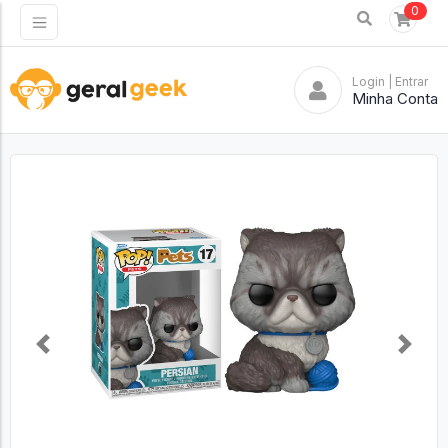
0
Login
| Entrar
Minha Conta
Previous
Next