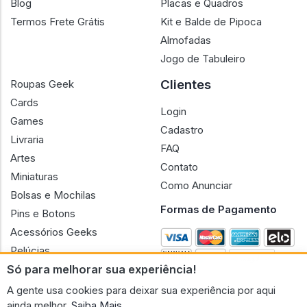
Blog
Placas e Quadros
Termos Frete Grátis
Kit e Balde de Pipoca
Almofadas
Jogo de Tabuleiro
Clientes
Roupas Geek
Cards
Login
Games
Cadastro
Livraria
FAQ
Artes
Contato
Miniaturas
Como Anunciar
Bolsas e Mochilas
Formas de Pagamento
Pins e Botons
Acessórios Geeks
Pelúcias
Só para melhorar sua experiência!
Bonecas
A gente usa cookies para deixar sua experiência por aqui
ainda melhor.
Saiba Mais.