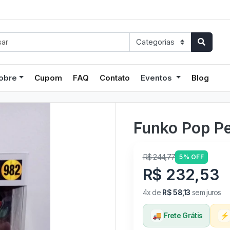
obre
Cupom
FAQ
Contato
Eventos
Blog
Funko Pop Pe
R$ 244,77
5% OFF
R$ 232,53
4x de
R$ 58,13
sem juros
🚚
Frete Grátis
⚡