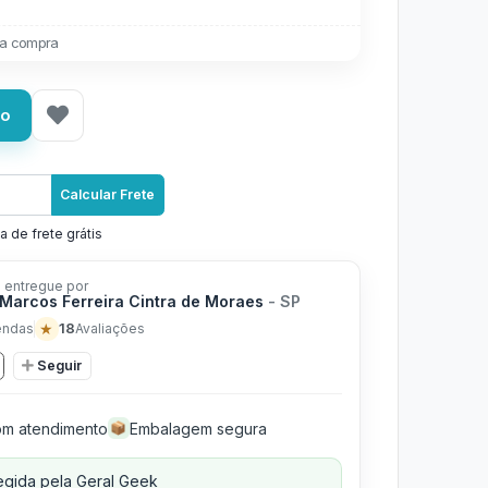
a compra
ho
Calcular Frete
a de frete grátis
 entregue por
 Marcos Ferreira Cintra de Moraes
- SP
★
18
endas
Avaliações
Seguir
m atendimento
Embalagem segura
📦
gida pela Geral Geek