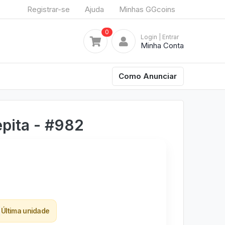
Registrar-se
Ajuda
Minhas GGcoins
0
Login
| Entrar
Minha Conta
Como Anunciar
pita - #982
Última unidade