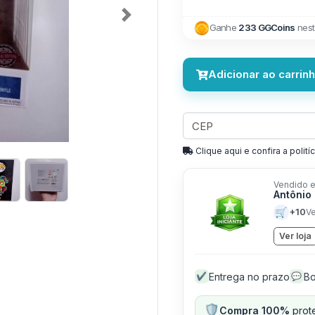
Next
Ganhe
233 GGCoins
nest
Adicionar ao carrin
Clique aqui e confira a politíc
Vendido e
Antônio
🛒
+10
V
Ver loja
Entrega no prazo
Bo
✔
💬
🛡️
Compra 100%
prote