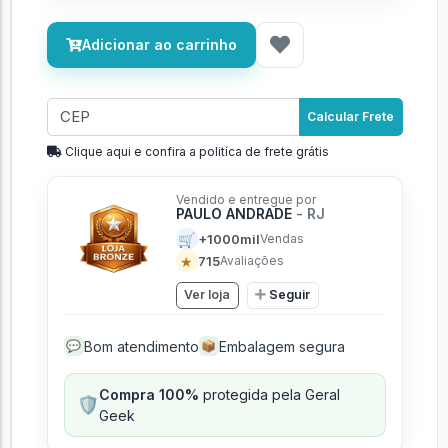
Adicionar ao carrinho
Calcular Frete
Clique aqui e confira a politíca de frete grátis
Vendido e entregue por
PAULO ANDRADE
- RJ
🛒
+1000mil
Vendas
★
715
Avaliações
Ver loja
Seguir
Bom atendimento
Embalagem segura
💬
📦
Compra 100%
protegida pela Geral
🛡️
Geek