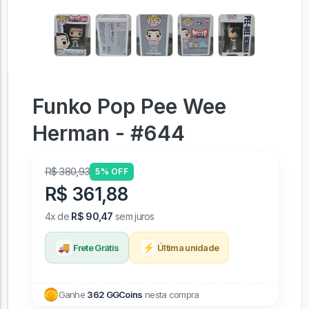
Funko Pop Pee Wee
Herman - #644
R$ 380,93
5% OFF
R$ 361,88
4x de
R$ 90,47
sem juros
🚚
⚡
Frete Grátis
Última unidade
Ganhe
362 GGCoins
nesta compra