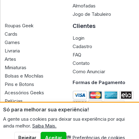
Almofadas
Jogo de Tabuleiro
Clientes
Roupas Geek
Cards
Login
Games
Cadastro
Livraria
FAQ
Artes
Contato
Miniaturas
Como Anunciar
Bolsas e Mochilas
Formas de Pagamento
Pins e Botons
Acessórios Geeks
Pelúcias
Só para melhorar sua experiência!
Bonecas
A gente usa cookies para deixar sua experiência por aqui
ainda melhor.
Saiba Mais.
Rejeitar
Aceitar
Preferências de cookies