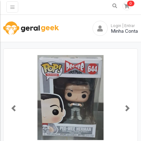
0
Login
| Entrar
Minha Conta
Previous
Next