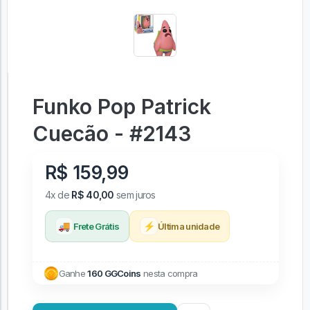
Funko Pop Patrick
Cuecão - #2143
R$ 159,99
4x de
R$ 40,00
sem juros
🚚
⚡
Frete Grátis
Última unidade
Ganhe
160 GGCoins
nesta compra