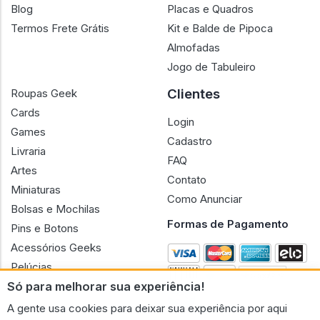
Blog
Placas e Quadros
Termos Frete Grátis
Kit e Balde de Pipoca
Almofadas
Jogo de Tabuleiro
Clientes
Roupas Geek
Cards
Login
Games
Cadastro
Livraria
FAQ
Artes
Contato
Miniaturas
Como Anunciar
Bolsas e Mochilas
Formas de Pagamento
Pins e Botons
Acessórios Geeks
Pelúcias
Só para melhorar sua experiência!
Bonecas
A gente usa cookies para deixar sua experiência por aqui