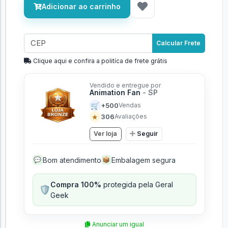
Adicionar ao carrinho
Calcular Frete
Clique aqui e confira a politíca de frete grátis
Vendido e entregue por
Animation Fan
- SP
🛒
+500
Vendas
★
306
Avaliações
Ver loja
Seguir
Bom atendimento
Embalagem segura
💬
📦
Compra 100%
protegida pela Geral
🛡️
Geek
Anunciar um igual