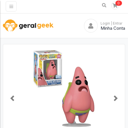
0
Login
| Entrar
Minha Conta
Previous
Next