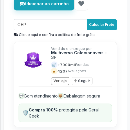
Adicionar ao carrinho
Calcular Frete
Clique aqui e confira a politíca de frete grátis
Vendido e entregue por
Multiverso Colecionáveis
-
SP
🛒
+7000mil
Vendas
★
4297
Avaliações
Ver loja
Seguir
Bom atendimento
Embalagem segura
💬
📦
Compra 100%
protegida pela Geral
🛡️
Geek