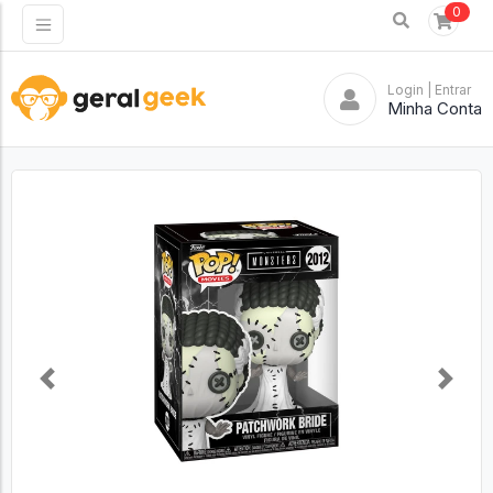
0
Login
| Entrar
Minha Conta
Previous
Next