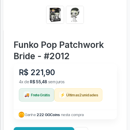
Funko Pop Patchwork
Bride - #2012
R$ 221,90
4x de
R$ 55,48
sem juros
🚚
⚡
Frete Grátis
Últimas
2
unidades
Ganhe
222 GGCoins
nesta compra