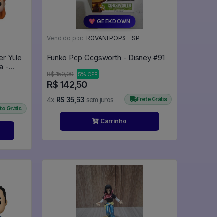
💖 GEEKDOWN
Vendido por:
ROVANI POPS - SP
er Yule
Funko Pop Cogsworth - Disney #91
a -
R$ 150,00
5% OFF
R$ 142,50
4x
R$ 35,63
sem juros
Frete Grátis
te Grátis
Carrinho