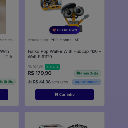
💖 GEEKDOWN
áveis - MG
Vendido por:
YBR Imports - SP
 With
Funko Pop Wall-e With Hubcap 1120 -
- IT A
Wall-E #1120
R$ 199,89
10% OFF
R$ 179,90
Frete Grátis
te Grátis
4x
R$ 44,98
sem juros
Aqui tem cupom
Carrinho