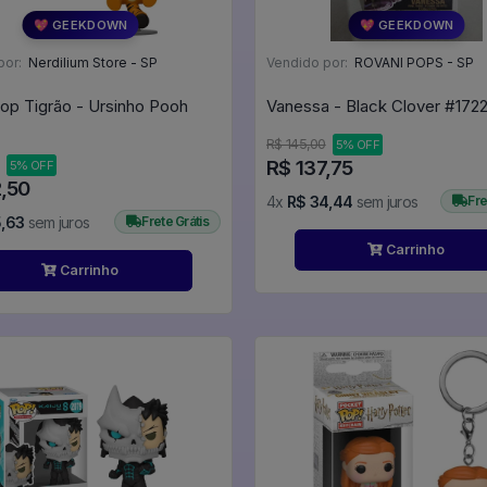
💖 GEEKDOWN
💖 GEEKDOWN
por:
Nerdilium Store - SP
Vendido por:
ROVANI POPS - SP
op Tigrão - Ursinho Pooh
Vanessa - Black Clover #172
R$ 145,00
5% OFF
R$ 137,75
5% OFF
2,50
4x
R$ 34,44
sem juros
Fre
5,63
sem juros
Frete Grátis
Carrinho
Carrinho