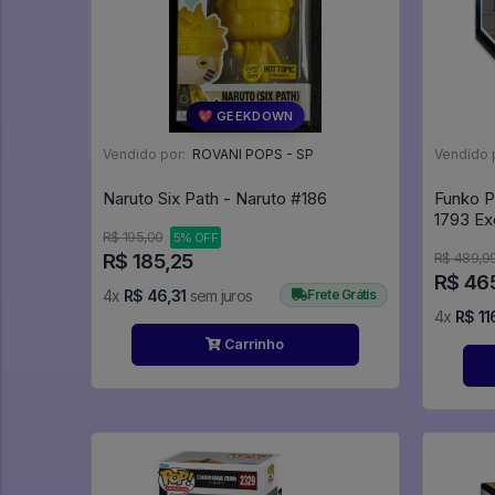
💖 GEEKDOWN
Vendido por:
ROVANI POPS - SP
Vendido 
Naruto Six Path - Naruto #186
Funko P
1793 Exc
R$ 195,00
5% OFF
R$ 185,25
R$ 489,9
R$ 46
4x
R$ 46,31
sem juros
Frete Grátis
4x
R$ 11
Carrinho