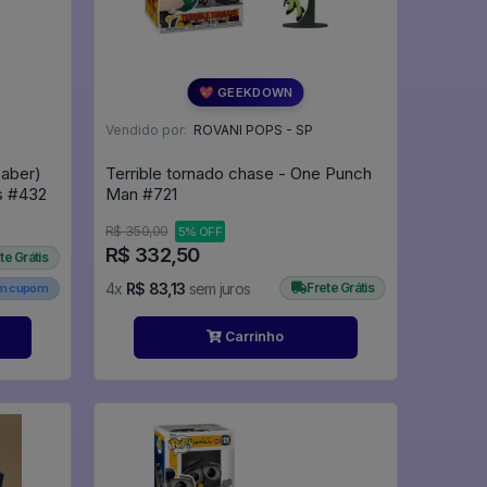
💖 GEEKDOWN
Vendido por:
ROVANI POPS - SP
saber)
Terrible tornado chase - One Punch
(caixa Danificada) - Star Wars #432
Man #721
R$ 350,00
5% OFF
R$ 332,50
te Grátis
4x
R$ 83,13
sem juros
Frete Grátis
em cupom
Carrinho