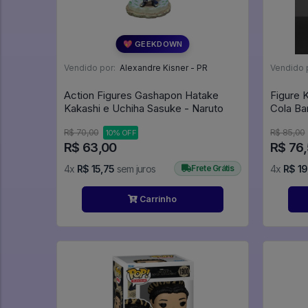
💖 GEEKDOWN
Vendido por:
Alexandre Kisner - PR
Vendido 
Action Figures Gashapon Hatake
Figure K
Kakashi e Uchiha Sasuke - Naruto
Cola Ba
Ball Z
R$ 70,00
R$ 85,00
10% OFF
R$ 63,00
R$ 76
4x
R$ 15,75
sem juros
Frete Grátis
4x
R$ 19
Carrinho