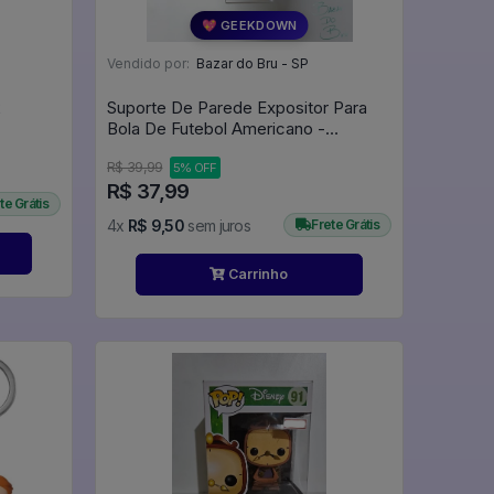
💖 GEEKDOWN
Vendido por:
Bazar do Bru - SP
2
Suporte De Parede Expositor Para
Bola De Futebol Americano -
Expositor
R$ 39,99
5% OFF
R$ 37,99
te Grátis
4x
R$ 9,50
sem juros
Frete Grátis
Carrinho