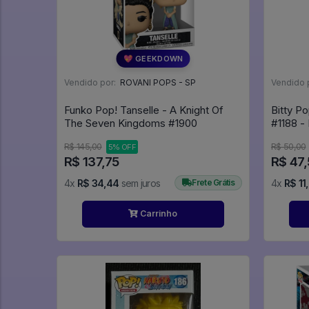
💖 GEEKDOWN
Vendido por:
ROVANI POPS - SP
Vendido 
Funko Pop! Tanselle - A Knight Of
Bitty P
The Seven Kingdoms #1900
R$ 145,00
R$ 50,00
5% OFF
R$ 137,75
R$ 47
4x
R$ 34,44
sem juros
Frete Grátis
4x
R$ 11
Carrinho