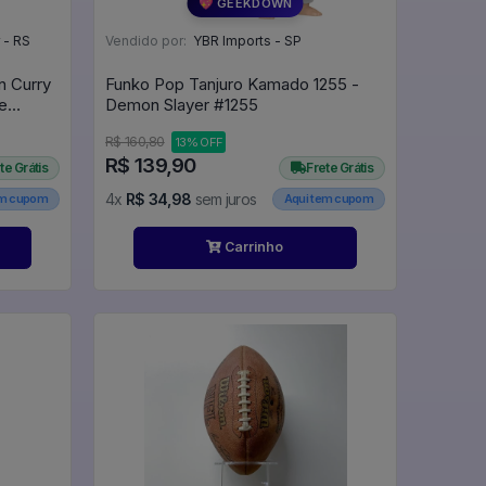
💖 GEEKDOWN
 - RS
Vendido por:
YBR Imports - SP
n Curry
Funko Pop Tanjuro Kamado 1255 -
e
Demon Slayer #1255
R$ 160,80
13% OFF
R$ 139,90
te Grátis
Frete Grátis
4x
R$ 34,98
sem juros
em cupom
Aqui tem cupom
Carrinho