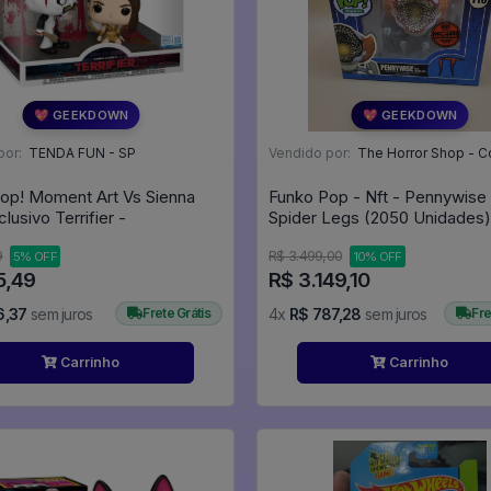
💖 GEEKDOWN
💖 GEEKDOWN
por:
TENDA FUN - SP
Vendido por:
The Horror Shop - Colecion
op! Moment Art Vs Sienna
Funko Pop - Nft - Pennywise
lusivo Terrifier -
Spider Legs (2050 Unidades) 
Coisa #110
9
R$ 3.499,00
5% OFF
10% OFF
5,49
R$ 3.149,10
6,37
sem juros
Frete Grátis
4x
R$ 787,28
sem juros
Fre
Carrinho
Carrinho