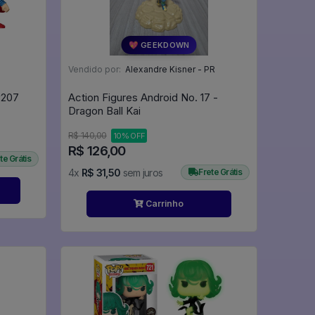
💖 GEEKDOWN
Vendido por:
Alexandre Kisner - PR
n - Justice League #207
Action Figures Android No. 17 -
Dragon Ball Kai
R$ 140,00
10% OFF
R$ 126,00
te Grátis
4x
R$ 31,50
sem juros
Frete Grátis
Carrinho