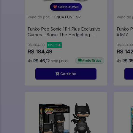
💖 GEEKDOWN
Vendido por:
TENDA FUN - SP
Vendido 
Funko Pop Sonic 1114 Plus Exclusivo
Funko P
Games - Sonic The Hedgehog -
#1517
#1114 - Funko Pop - #1114 - FUNKO
R$ 204,99
R$ 150,00
10% OFF
POP #1114
R$ 184,49
R$ 14
4x
R$ 46,12
sem juros
Frete Grátis
4x
R$ 3
Carrinho