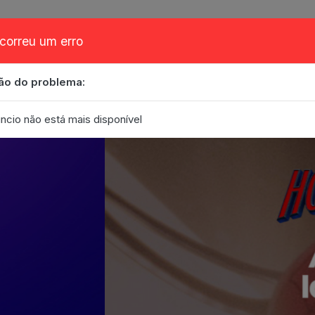
correu um erro
ão do problema:
obre
Cupom
FAQ
Contato
Eventos
Blog
ncio não está mais disponível