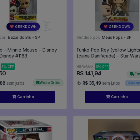
💖 GEEKDOWN
💖 GEEKDOWN
por:
Bazar do Bru - SP
Vendido por:
Meus Pops - SP
op - Minnie Mouse - Disney
Funko Pop Rey (yellow Light
#1188 - Disney #1188
R$ 151,00
5% OFF
6% OFF
,50
R$ 141,94
Fre
,88
sem juros
Frete Grátis
4x
R$ 35,49
sem juros
Aqui t
Carrinho
Carrinho