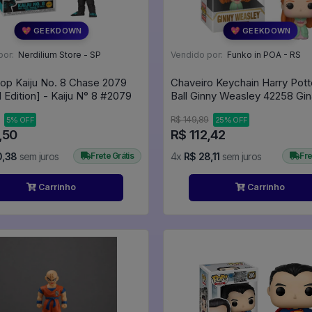
💖 GEEKDOWN
💖 GEEKDOWN
por:
Nerdilium Store - SP
Vendido por:
Funko in POA - RS
op Kaiju No. 8 Chase 2079
Chaveiro Keychain Harry Pott
[Limited Edition] - Kaiju N° 8 #2079
Ball Ginny Weasley 42258 Gin
Harry Potter
R$ 149,89
5% OFF
25% OFF
,50
R$ 112,42
0,38
sem juros
Frete Grátis
4x
R$ 28,11
sem juros
Fre
Carrinho
Carrinho