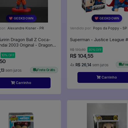
💖 GEEKDOWN
💖 GEEKDOWN
por:
Alexandre Kisner - PR
Vendido por:
Pops da Poppy - SP
uririn Dragon Ball Z Coca-
Superma
ndai 2003 Original - Dragon
R$ 130,69
20% OFF
R$ 104,55
10% OFF
,50
4x
R$ 26,14
sem juros
Fre
,13
sem juros
Frete Grátis
Carrinho
Carrinho