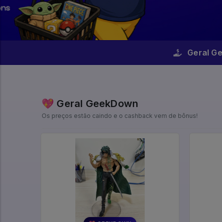
Geral G
💖 Geral GeekDown
Os preços estão caindo e o cashback vem de bônus!