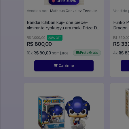
💖 GEEKDOWN
Vendido por:
Matheus Gonzalez Tendulini - SP
Vendido 
Bandai Ichiban kuji- one piece-
Funko P
almirante ryokugyu ara maki Prize D
masterlise expiece - One Piece
R$ 1.000,00
R$ 350,0
20% OFF
R$ 800,00
R$ 33
10x
R$ 80,00
sem juros
Frete Grátis
4x
R$ 83
Carrinho