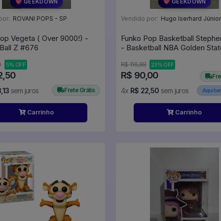
💖 GEEKDOWN
💖 GEEKDOWN
por:
ROVANI POPS - SP
Vendido por:
Hugo Iserhard Júnior
op Vegeta ( Over 9000!) -
Funko Pop Basketball Stephe
Dragon Ball Z #676
- Basketball NBA Golden Stat
Warriors #205
0
R$ 116,88
5% OFF
23% OFF
2,50
R$ 90,00
Fre
,13
sem juros
Frete Grátis
4x
R$ 22,50
sem juros
Aqui t
Carrinho
Carrinho