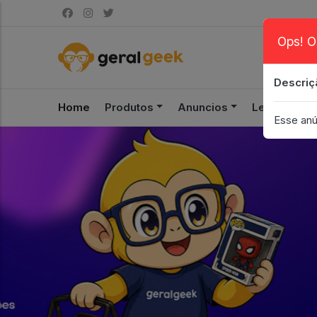
Ops! O
Descriç
Home
Produtos
Anuncios
Leilão
S
Esse anú