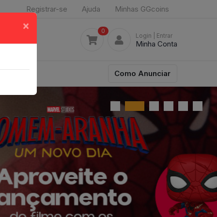
Registrar-se
Ajuda
Minhas GGcoins
×
0
Login
| Entrar
Minha Conta
Como Anunciar