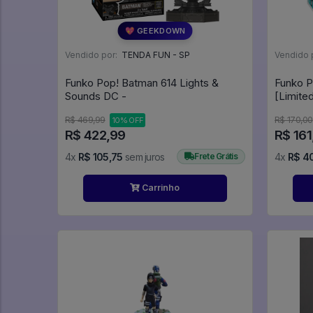
💖 GEEKDOWN
Vendido por:
TENDA FUN - SP
Vendido 
Funko Pop! Batman 614 Lights &
Funko P
Sounds DC -
R$ 469,99
R$ 170,00
10% OFF
R$ 422,99
R$ 161
4x
R$ 105,75
sem juros
Frete Grátis
4x
R$ 4
Carrinho